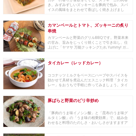
き。みずみずしいズッキーニを豚肉で包み、スパ
イスの風味をまとわせて香ばしく焼き上げまし
た。ごはんに...
カマンベールとトマト、ズッキーニの炙り
串焼
カマンベールと野菜のグリルBBQです。野菜本来
の甘み、旨みをじっくり焼くことで引き出し、仕
上げに「ヤマサ 万能クッキングたれ Yummy! ガ...
タイカレー（レッドカレー）
ココナッツミルクをベースにハーブやスパイスを
効かせて具材を煮込んだエスニック料理「タイカ
レー」をおうちで手軽に作ってみましょう。タイ
カレーは本...
豚ばらと野菜のピリ辛炒め
「豚肉のうま味イノシン酸」と「昆布のうま味グ
ルタミン酸」の「うま味の相乗効果」で、組み合
わせると料理のたのしさ・おいしさがますますア
ップする『...