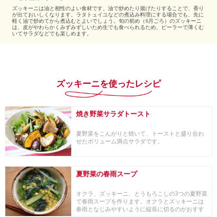
ズッキーニは油と相性のよい食材です。油で炒めたり揚げたりすることで、香り
が出ておいしくなります。ラタトュイユなどの煮込み料理にする場合でも、先に
軽く油で炒めてから煮込むとよいでしょう。旬の初め（6月ごろ）のズッキーニ
は、皮がやわらかくみずみずしいため生でも食べられるため、ピーラーで薄くむ
いてサラダなどでも楽しめます。
ズッキーニを使ったレシピ
焼き野菜サラダトースト
夏野菜をこんがりと焼いて、トーストと盛り合わ
せたボリューム満点サラダです。
夏野菜の春雨スープ
オクラ、ズッキーニ、とうもろこしの3つの夏野菜
で春雨スープを作ります。オクラとズッキーニは
春雨となじみやすいように縦長に切るのがおすす
め。夏野...