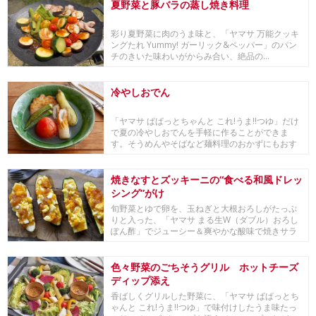
夏野菜と豚バラの蒸し焼き料理
彩り夏野菜に肉のうま味と、「ヤマサ 万能クッキ
ングたれ Yummy! ガーリック&ペッパー」のパン
チのきいた味わいがからみ合い、絶品の...
冷やしおでん
「ヤマサ ぱぱっとちゃんと これ!うま!!つゆ」だけ
で夏の冷やしおでんを手軽に作ることができま
す。そうめんやそばなど麺料理のおかずにもおす
すめです。
焼きなすとズッキーニの“食べる和風ドレッ
シング”がけ
旬野菜とゆで卵を、玉ねぎと大根おろしがたっぷ
りと入った、「ヤマサ まる生W（ダブル）おろし
ぽん酢」でジューシー＆爽やかな酸味で焼きサラ
ダ感覚に。
色々野菜のごちそうグリル ホットチーズ
ディップ添え
香ばしくグリルした野菜に、「ヤマサ ぱぱっとち
ゃんと これ!うま!!つゆ」で味付けしたうま味たっ