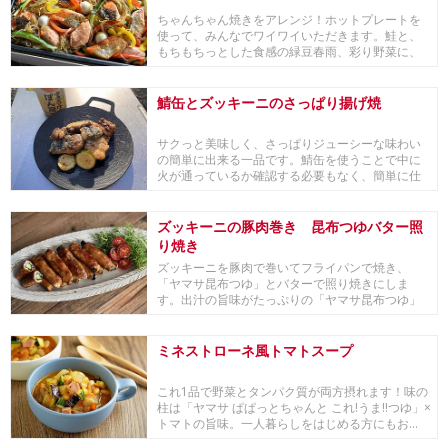
ちゃんちゃん焼きをアレンジ！ホットプレートを
使って、みんなでワイワイいただきます。鮭と、
もちもちっとした食感の緑豆春雨、彩り野菜に、
「ヤマサ ...
鯖缶とズッキーニのさっぱり揚げ焼
サクっと美味しく、さっぱりジューシーな味わい
の簡単に出来る一品です。鯖缶を使うことで中に
火が通っているか確認する必要もなく、簡単に仕
上がります...
ズッキーニの豚肉巻き 昆布つゆバター照
り焼き
ズッキーニを豚肉で巻いてフライパンで焼き、
「ヤマサ昆布つゆ」とバターで照り焼きにしま
す。出汁の旨味がたっぷりの「ヤマサ昆布つゆ」
で、淡白なズッ...
ミネストローネ風トマトスープ
これ1品で野菜とタンパク質が両方摂れます！味の
柱は「ヤマサ ぱぱっとちゃんと これ!うま!!つゆ」×
トマトの旨味。一人暮らしをはじめる方にもお...