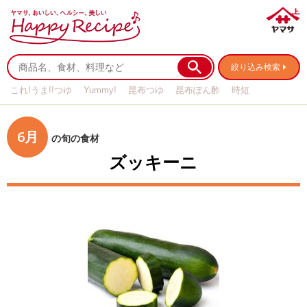
絞り込み検索
これ!うま!!つゆ
Yummy!
昆布つゆ
昆布ぽん酢
時短
リメイク
作り置き
基本の
6月
の旬の食材
ズッキーニ