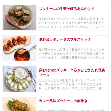
ズッキーニの生姜そぼろあんかけ丼
淡泊な美味しさのズッキーニは和風の味付けにも
ぴったりなので、しょうがを効かせた和風あんか
け丼にします。しょうがたっぷりなので、ズッキ
ーニが旬の...
夏野菜カポナータのブルスケッタ
夏野菜をたっぷり使って和風テイストなカポナー
タを作ってみませんか？「ヤマサ昆布ぽん酢スー
パーマイルド」の風味と酸味が絶妙にマッチしま
す。冷やし...
鶏むね肉のズッキーニ巻きとごまだれ豆腐
ソース
しっとりとした鶏むね肉と瑞々しいズッキーニ
を、すっきりかつコク旨な「ヤマサごまだれ専
科」と豆腐で作ったソースでいただきます。暑い
夏の食卓に。
カレー風味ズッキーニの肉巻き
カレーの香りが食欲をそそる、ズッキーニの肉巻