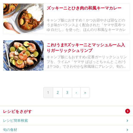
ズッキーニとひき肉の和風キーマカレー
キャンプ飯におすすめ！かつお節やさば節などの
うま味がバランスよく配合された「ヤマサ昆布つ
ゆ 白だし」を使った、ほんのり和風なキーマカレ
ーです。...
これ!うま!!ズッキーニとマッシュルーム入
りガーリックシュリンプ
キャンプ飯にもおすすめ♪定番ガーリックシュリン
プを、ライム×「ヤマサ ぱぱっとちゃんと これ!う
ま!!つゆ」でさわやかな和風味にアレンジ。旬の...
1
2
3
›
»
レシピをさがす
レシピ簡単検索
旬の食材