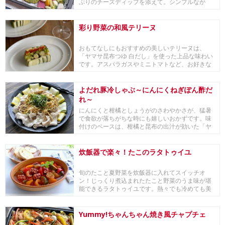
ぷりのチーズディップを添えて。シンプルなが
ら、...
彩り野菜の和風テリーヌ
おもてなしにもおすすめの美しいテリーヌは、
「ヤマサ昆布つゆ 白だし」を使った上品な味わい
です。アスパラガスやミニトマトなど、お好きな
野菜でもア...
よだれ豚冷しゃぶ～にんにくねぎぽん酢だ
れ～
にんにくと柑橘としょうがのさわやかさが、猛暑
で食欲が落ちがちな時にも嬉しいおかずです。味
付けのベースは、柑橘と昆布の出汁が効いた「ヤ
マサ昆布ぽ...
炊飯器で楽々！たこのラタトゥイユ
旬のたこと夏野菜を炊飯器に入れてスイッチオ
ン！じっくり煮込まれたたこと野菜のうま味が堪
能できるラタトゥイユです。熱々でも冷めても美
味しい。ごは...
Yummy!ちゃんちゃん焼き風チャプチェ