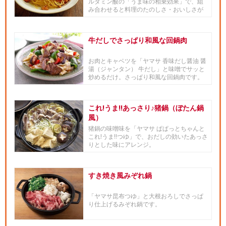
ルタミン酸の「うま味の相乗効果」で、組
み合わせると料理のたのしさ・おいしさが
ますますアップする『豚ブース...
牛だしでさっぱり和風な回鍋肉
お肉とキャベツを「ヤマサ 香味だし醤油 醤
湯（ジャンタン） 牛だし」と味噌でサッと
炒めるだけ。さっぱり和風な回鍋肉です。
甜面醤が無くても大丈夫...
これ!うま!!あっさり♪猪鍋（ぼたん鍋
風）
猪鍋の味噌味を「ヤマサ ぱぱっとちゃんと
これ!うま!!つゆ」で、おだしの効いたあっさ
りとした味にアレンジ。
すき焼き風みぞれ鍋
「ヤマサ昆布つゆ」と大根おろしでさっぱ
り仕上げるみぞれ鍋です。