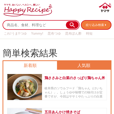
絞り込み検索
これ!うま!!つゆ
Yummy!
昆布つゆ
昆布ぽん酢
時短
リメイク
作り置き
基本の
簡単検索結果
新着順
人気順
鶏ささみと白菜のさっぱり鶏ちゃん丼
岐阜県のソウルフード「鶏ちゃん（けいち
ゃん）」。しょうゆや味噌での味付けが定
番ですが、今回はササミやたっぷりの白菜
を使い、「ヤマサ昆布つゆ 白...
五目あんかけ焼きそば