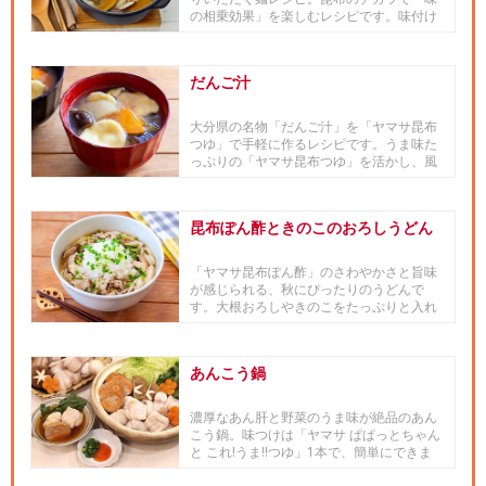
の相乗効果」を楽しむレシピです。味付け
のベースに「ヤマサ昆布つゆ」...
だんご汁
大分県の名物「だんご汁」を「ヤマサ昆布
つゆ」で手軽に作るレシピです。うま味た
っぷりの「ヤマサ昆布つゆ」を活かし、風
味付け程度にみそを加えていま...
昆布ぽん酢ときのこのおろしうどん
「ヤマサ昆布ぽん酢」のさわやかさと旨味
が感じられる、秋にぴったりのうどんで
す。大根おろしやきのこをたっぷりと入れ
ることで、食物繊維も補給できます。
あんこう鍋
濃厚なあん肝と野菜のうま味が絶品のあん
こう鍋。味つけは「ヤマサ ぱぱっとちゃん
と これ!うま!!つゆ」1本で、簡単にできま
す！