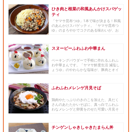
ひき肉と根菜の和風あんかけスパゲッ
ティ
「ヤマサ昆布つゆ」1本で味が決まる！和風
のあんかけスパゲッティ。「ヤマサ昆布つ
ゆ」のまろやかでコクのある味わいが、お
野菜のおいしさを引き立てま...
スヌーピーふわふわ中華まん
ベーキングパウダーで手軽に作れるふわふ
わ中華まんです。「ヤマサ鮮度生活 減塩し
ょうゆ」のやわらかな塩味が、豚肉とオイ
スターソースの甘さをひきた...
ふわふわメレンゲ月見そば
鶏肉やたっぷりのきのこを加えた、具だく
さんのあたたかいそばに、真っ白でふわふ
わなメレンゲと卵黄をのせた可愛い月見そ
ばです。味付けは「ヤマサ昆布...
チンゲンしゃきしゃきたまらん丼