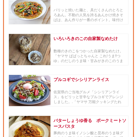
パリッと焼いた麺と、具だくさんのとろと
ろあん。不動の人気を誇るあんかけ焼きそ
ばは、あん作りが一番のポイント。味付け
は「ヤマサ ぱぱっとちゃんと...
いろいろきのこの自家製なめたけ
数種のきのこをつかった自家製なめたけ。
「ヤマサ ぱぱっとちゃんと これ!うま!!つ
ゆ」のだしのうま味・甘みがきのこのうま
味と合わさり手軽に美味...
プルコギでシシリアンライス
佐賀県のご当地グルメ「シシリアンライ
ス」をピリッと甘辛なプルコギでアレンジ
しました。.「ヤマサ 万能クッキングたれ
Yummy! コリアンホッ...
バターしょうゆ香る ポークミートソ
ースパスタ
豚肉のうま味イノシン酸と昆布のうま味グ