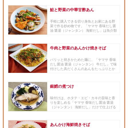
鮭と野菜の中華甘酢あん
手軽に購入できる切り身魚とお家にある野
菜で作る炒め物です。「ヤマサ 香味だし醤
油 醤湯（ジャンタン） 海鮮だし」は魚介類
のおかずと相性バツグン...
牛肉と野菜のあんかけ焼きそば
パリッと焼きかためた麺に、「ヤマサ 香味
だし醤油 醤湯（ジャンタン） 牛だし」で味
付けした具だくさんのあんをたっぷりとか
けます。食べ応えばっち...
銀鱈の煮つけ
味付けは、ホタテ・エビ・カキの旨味と香
りを楽しめる「ヤマサ 香味だし醤油 醤湯
（ジャンタン） 海鮮だし」だけで仕上げる
簡単煮つけです。
あんかけ海鮮焼きそば