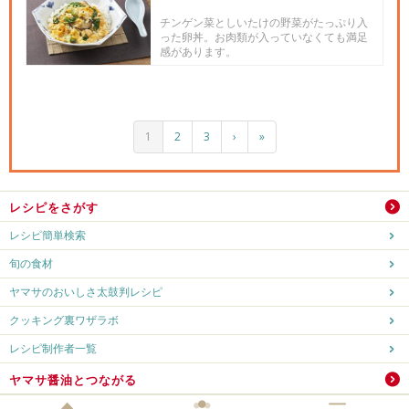
チンゲン菜としいたけの野菜がたっぷり入
った卵丼。お肉類が入っていなくても満足
感があります。
1
2
3
›
»
レシピをさがす
レシピ簡単検索
旬の食材
ヤマサのおいしさ太鼓判レシピ
クッキング裏ワザラボ
レシピ制作者一覧
ヤマサ醤油とつながる