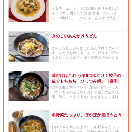
ホタテ・エビ・カキの旨味と香りを楽しめ
る「ヤマサ 香味だし醤油 醤湯（ジャンタ
ン） 海鮮だし」でつくる、あんかけ焼きそ
ばです。
きのこのあんかけうどん
きのこをたっぷり使ったあんかけうどんで
す。とろみを付けることで、最後まで温か
く召し上がれます。ゆずの皮のさわやかな
香りと「ヤマサ ぱぱっとちゃ...
味付けはこれ!うま!!つゆだけ！餃子の
皮でもちもち「ひっつみ鍋」（岩手）
岩手の郷土料理「ひっつみ鍋」のひっつみ
（すいとんのようなもの）を餃子の皮で代
用。簡単に出来るうえにもちもちして美味
しいので、お子様も喜ぶ味。「...
冬野菜たっぷり、ぽかぽか煮ほうとう
お鍋の〆を楽しむように、冬野菜をたっぷ
りいただく麺レシピ。昆布のチカラで「味