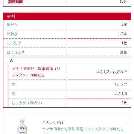
15分
調理時間
材料
銀だら
2尾
長ねぎ
1/2本
しいたけ
1枚
ほうれん草
適量
A
ヤマサ 香味だし醤油 醤湯（ジ
大さじ2～お好みで
ャンタン） 海鮮だし
水
1カップ
酒
大さじ3
しょうが（薄切り）
2枚
このレシピは
ヤマサ 香味だし醤油 醤湯（ジャンタン） 海鮮だし