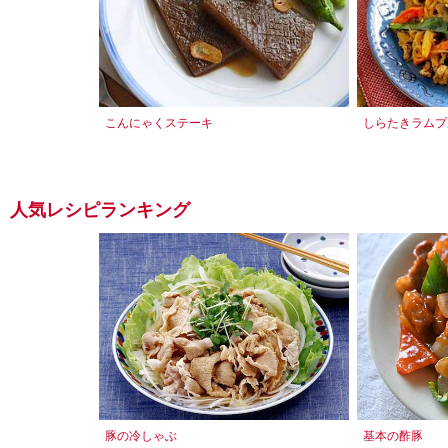
こんにゃくステーキ
しらたきラムプ
人気レシピランキング
豚の冷しゃぶ
基本の酢豚