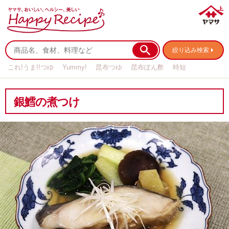
絞り込み検索
これ!うま!!つゆ
Yummy!
昆布つゆ
昆布ぽん酢
時短
リメイク
作り置き
基本の
銀鱈の煮つけ