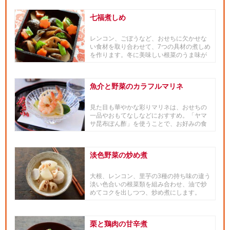
七福煮しめ
レンコン、ごぼうなど、おせちに欠かせな
い食材を取り合わせて、7つの具材の煮しめ
を作ります。冬に美味しい根菜のうま味が
重なり合い、味わい深い1品...
魚介と野菜のカラフルマリネ
見た目も華やかな彩りマリネは、おせちの
一品やおもてなしなどにおすすめ。「ヤマ
サ昆布ぽん酢」を使うことで、お好みの食
材も簡単にマリネが出来ます。
淡色野菜の炒め煮
大根、レンコン、里芋の3種の持ち味の違う
淡い色合いの根菜類を組み合わせ、油で炒
めてコクを出しつつ、炒め煮にします。
栗と鶏肉の甘辛煮