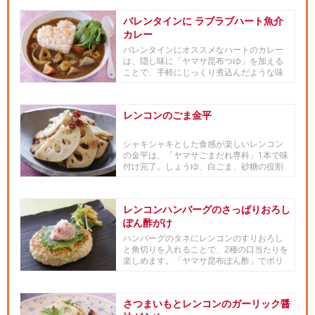
バレンタインに ラブラブハート魚介
カレー
バレンタインにオススメなハートのカレー
は、隠し味に「ヤマサ昆布つゆ」を加える
ことで、手軽にじっくり煮込んだような味
わいに。野菜たっぷり、愛情た...
レンコンのごま金平
シャキシャキとした食感が楽しいレンコン
の金平は、「ヤマサごまだれ専科」1本で味
付け完了。しょうゆ、白ごま、砂糖の役割
をしてくれるので、調味料を...
レンコンハンバーグのさっぱりおろし
ぽん酢がけ
ハンバーグのタネにレンコンのすりおろし
と角切りを入れることで、2種の口当たりを
楽しめます。「ヤマサ昆布ぽん酢」でボリ
ューミーなハンバーグもさっ...
さつまいもとレンコンのガーリック醤