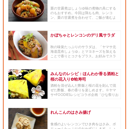
栗の甘露煮はしょうゆ味の煮物の具にする
のもおすすめ。今回は鶏もも肉、レンコ
ン、栗の甘露煮を合わせて、ご飯が進むよ
うな甘辛味の煮物にします。栗の...
かぼちゃとレンコンのデリ風サラダ
秋の味覚たっぷりのサラダは、「ヤマサ北
海道昆布しょうゆ」とマヨネーズを加える
ことで香りとコクをプラス。お好みでスラ
イスアーモンドを仕上げにふり...
みんなのレシピ：ほんわか香る酒粕と
桜の花入り✿蛤寿司
酒粕を混ぜ込んだ酢飯と桜の花を刻んで混
ぜた酢飯、春の香りを楽しめます。※ヤマ
サ×FOODIESレシピコラボ企画「ひな祭りお
寿司グランプリ201...
れんこんのはさみ揚げ
食感のよいレンコンでひき肉をはさみ、ボ
リュームたっぷりのおかずにします。しょ