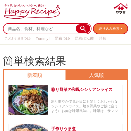
絞り込み検索
これ!うま!!つゆ
Yummy!
昆布つゆ
昆布ぽん酢
時短
リメイク
作り置き
基本の
簡単検索結果
新着順
人気順
彩り野菜の和風シシリアンライス
彩り鮮やかで見た目にも楽しくおしゃれな
シシリアンライス。焼き野菜やご飯に合う
ようにお肉は味噌風味に。味噌は「サンジ
ルシ 楽みそ赤だし液状みそ」...
手作りうま煮