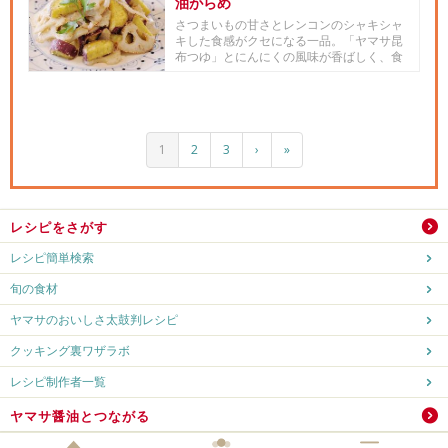
油がらめ
さつまいもの甘さとレンコンのシャキシャ
キした食感がクセになる一品。「ヤマサ昆
布つゆ」とにんにくの風味が香ばしく、食
欲をそそります。
1
2
3
›
»
レシピをさがす
レシピ簡単検索
旬の食材
ヤマサのおいしさ太鼓判レシピ
クッキング裏ワザラボ
レシピ制作者一覧
ヤマサ醤油とつながる