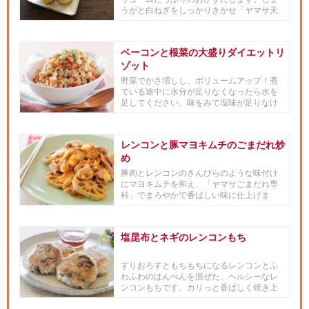
うがと白ねぎをしっかりきかせ「ヤマサ天
ぷら専科」で風味よくいただきます。
ベーコンと根菜の大盛りダイエットリ
ゾット
野菜でかさ増しし、ボリュームアップ！煮
ている途中に水分が足りなくなったら水を
足してください。味をみて塩味が足りなけ
れば、「ヤマサ昆布つゆ」を加...
レンコンと豚マヨキムチのごまだれ炒
め
豚肉とレンコンのきんぴらのような味付け
にマヨキムチを和え、「ヤマサごまだれ専
科」でまろやかで香ばしい味に仕上げま
す。レンコンのシャキシャキとし...
塩昆布とネギのレンコンもち
すりおろすともちもちになるレンコンとふ
わふわのはんぺんを混ぜた、ヘルシーなレ
ンコンもちです。カリっと香ばしく焼き上
げたレンコンもちは、「ヤマサ...