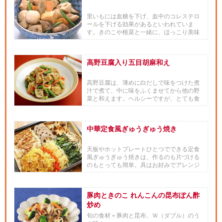
里いもには血糖を下げ、血中のコレステロ
ールを下げる効果があるといわれていま
す。きのこや根菜と一緒に、ほっこり美味
しい煮物に。
高野豆腐入り五目胡麻和え
高野豆腐は、薄めに白だしで味をつけた煮
汁で煮て、中に味をふくませてから他の野
菜と和えます。ヘルシーですが、とても食
べ応えのある胡麻和えです。
中華定食風ぎゅうぎゅう焼き
天板やホットプレートひとつでできる定食
風ぎゅうぎゅう焼きは、作るのも片づける
のもとっても簡単。具はお好みでアレンジ
しても楽しめます。ご家族で、...
豚肉ときのこ れんこんの昆布ぽん酢
炒め
旬の食材＋豚肉と昆布、Ｗ（ダブル）のう