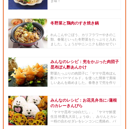
ま味！
冬野菜と鶏肉のすき焼き鍋
れんこんやごぼう、カリフラワーやきのこ
類、春菊といった冬野菜をたっぷりと入れ
ました。しょうがやニンニクも効かせてい
ます。肉は鶏肉をチョイス。い...
みんなのレシピ：兜をかぶった肉団子
昆布ぽん酢あんかけ
野菜たっぷりの肉団子に「ヤマサ昆布ぽん
酢スーパーマイルド」を使った簡単で美味
しいあんを絡めました。春巻きで兜を作り
揚げて肉団子にかぶせた「こど...
みんなのレシピ：お花見弁当に♪蓮根
のカレーきんぴら
「ヤマサ昆布つゆ白だし」、「ヤマサ鮮度
生活 特選丸大豆しょうゆ」、みりんとカレ
ー粉の合わせダレをレンコンに煮絡め、バ
ターを加えてコクをプラス。...