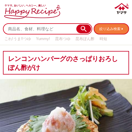
絞り込み検索
これ!うま!!つゆ
Yummy!
昆布つゆ
昆布ぽん酢
時短
リメイク
作り置き
基本の
レンコンハンバーグのさっぱりおろし
ぽん酢がけ