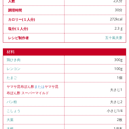
2人分
人数
30分
調理時間
272kcal
カロリー(１人分)
2.3 g
塩分(１人分)
五十嵐夫妻
レシピ制作者
材料
鶏ひき肉
300g
レンコン
100g
たまご
1個
ヤマサ昆布ぽん酢
または
ヤマサ昆
大さじ1
布ぽん酢 スーパーマイルド
パン粉
大さじ2
こしょう
小さじ1/4
大葉
2枚
大根
1/8本