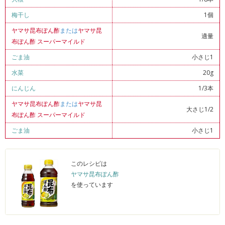
梅干し
1個
ヤマサ昆布ぽん酢
または
ヤマサ昆
適量
布ぽん酢 スーパーマイルド
ごま油
小さじ1
水菜
20g
にんじん
1/3本
ヤマサ昆布ぽん酢
または
ヤマサ昆
大さじ1/2
布ぽん酢 スーパーマイルド
ごま油
小さじ1
このレシピは
ヤマサ昆布ぽん酢
を使っています