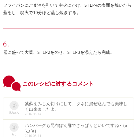
フライパンにごま油を引いて中火にかけ、STEP4の表面を焼いたら
蓋をし、弱火で10分ほど蒸し焼きする。
器に盛って大葉、STEP2をのせ、STEP3を添えたら完成。
このレシピに対するコメント
紫蘇をみじん切りにして、タネに混ぜ込んでも美味し
く出来ましたよ。
黒丸さん
2016.05.14
ハンバーグも昆布ぽん酢でさっぱりといいですね～(๑
´ڡ`๑)
ちこ
2016.05.11