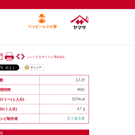
←レシピをサイトに埋め込む
2人分
数
40分
理時間
557kcal
ロリー(１人分)
4.7 g
分(１人分)
五十嵐夫妻
シピ制作者
料