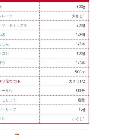
飯
300g
フレーク
大さじ1
ーフードミックス
200g
ねぎ
1/2個
んじん
1/2本
ンコン
100g
ぼう
1/4本
500cc
マサ昆布つゆ
大さじ1/2
レールウ
3皿分
・
こしょう
適量
ビーリーフ
15g
ま油
小さじ1