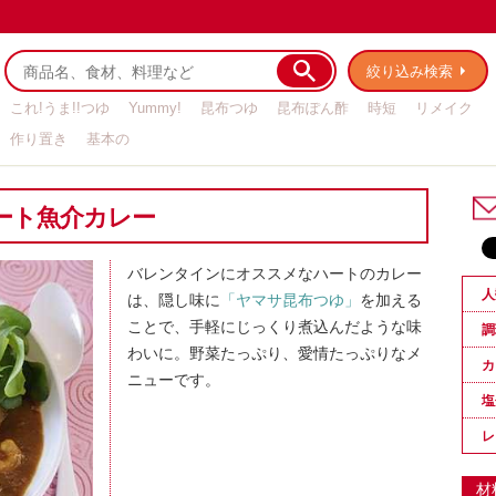
絞り込み検索
これ!うま!!つゆ
Yummy!
昆布つゆ
昆布ぽん酢
時短
リメイク
作り置き
基本の
ート魚介カレー
バレンタインにオススメなハートのカレー
人
は、隠し味に
「ヤマサ昆布つゆ」
を加える
ことで、手軽にじっくり煮込んだような味
調
わいに。野菜たっぷり、愛情たっぷりなメ
カ
ニューです。
塩
レ
材