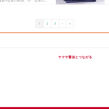
食材×世界の料理」や「世界の...
1
2
3
›
»
ヤマサ醤油とつながる