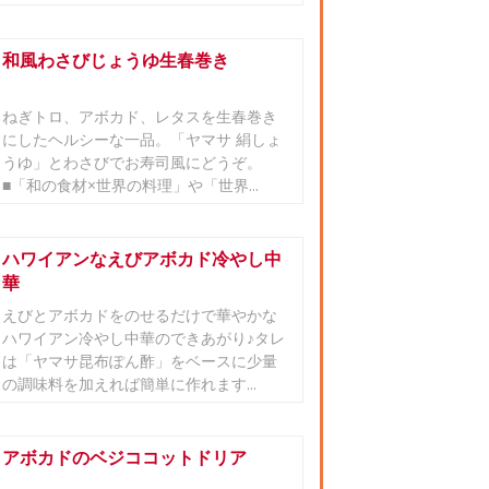
和風わさびじょうゆ生春巻き
ねぎトロ、アボカド、レタスを生春巻き
にしたヘルシーな一品。「ヤマサ 絹しょ
うゆ」とわさびでお寿司風にどうぞ。
■「和の食材×世界の料理」や「世界...
ハワイアンなえびアボカド冷やし中
華
えびとアボカドをのせるだけで華やかな
ハワイアン冷やし中華のできあがり♪タレ
は「ヤマサ昆布ぽん酢」をベースに少量
の調味料を加えれば簡単に作れます...
アボカドのベジココットドリア