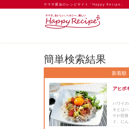
ヤマサ醤油のレシピサイト「Happy Recipe」
簡単検索結果
新着順
アヒポ
ハワイの
キとはハ
ケ)=切
ド、にん