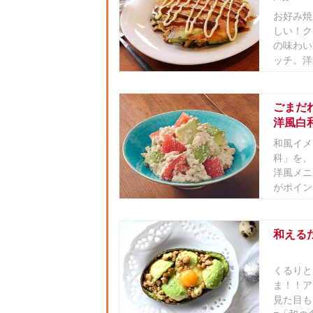
お好み焼
しい！ク
の味わい
ッチ。洋
き。
ごまだ
洋風白
和風イメ
科」を、
洋風メニ
がポイン
和える
くるりと
ま！！ア
見た目も