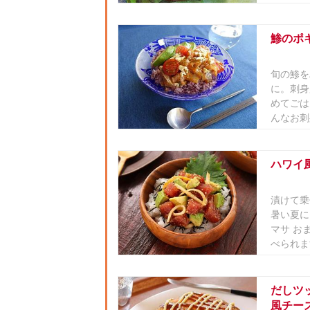
鯵のポ
旬の鯵を
に。刺身
めてごは
んなお刺
ハワイ
漬けて乗
暑い夏に
マサ お
べられま
だしツ
風チー