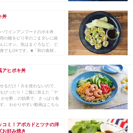
キ丼
ハワインアンフードのポキ丼
用の鯵をピリ辛のごまダレに絡
んにオン。魚はまぐろなど、ど
身でもOKです。■「和の食材...
風アヒポキ丼
せるだけ！火を使わないので、
もぴったり！ご飯に加えた「ヤ
まかせ酢」の効果で、さっぱり食
す。 わかりやすい動画はこちら
ッコミ！アボカドとツナの洋
ズお好み焼き