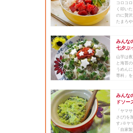
コロコロ
く叩いた
のに贅沢
たまろや
みんな
七夕ぶ
山芋は夜
と海苔の
うめんに
専科」を
みんな
ドソー
「ヤマサ
さび)を
す♪※ヤ
「自家製