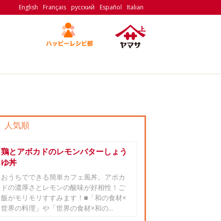
English
Français
русский
Español
Italian
人気順
鶏とアボカドのレモンバターしょう
ゆ丼
おうちでできる簡単カフェ風丼。アボカ
ドの濃厚さとレモンの酸味が好相性！ご
飯がモリモリすすみます！■「和の食材×
世界の料理」や「世界の食材×和の...