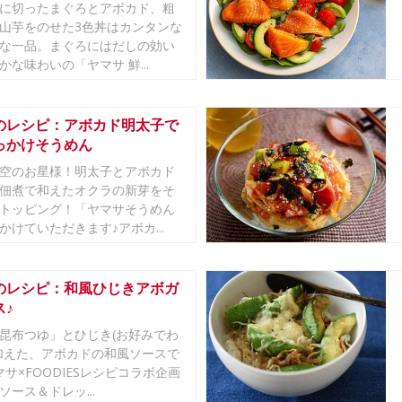
に切ったまぐろとアボカド、粗
山芋をのせた3色丼はカンタンな
な一品。まぐろにはだしの効い
かな味わいの「ヤマサ 鮮...
のレシピ：アボカド明太子で
っかけそうめん
空のお星様！明太子とアボカド
佃煮で和えたオクラの新芽をそ
トッピング！「ヤマサそうめん
かけていただきます♪アボカ...
のレシピ：和風ひじきアボガ
ス♪
昆布つゆ」とひじき(お好みでわ
加えた、アボカドの和風ソースで
マサ×FOODIESレシピコラボ企画
ソース＆ドレッ...