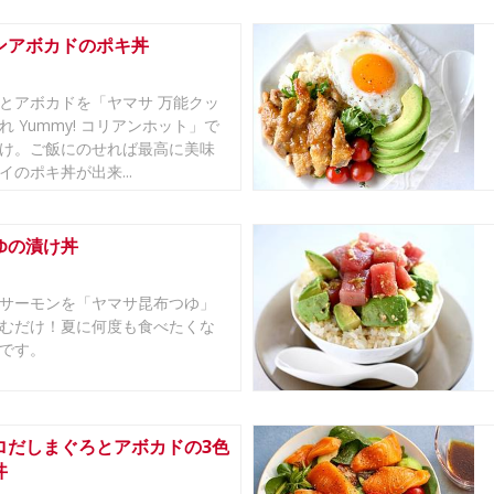
ンアボカドのポキ丼
とアボカドを「ヤマサ 万能クッ
れ Yummy! コリアンホット」で
け。ご飯にのせれば最高に美味
イのポキ丼が出来...
ゆの漬け丼
サーモンを「ヤマサ昆布つゆ」
むだけ！夏に何度も食べたくな
です。
ロだしまぐろとアボカドの3色
丼