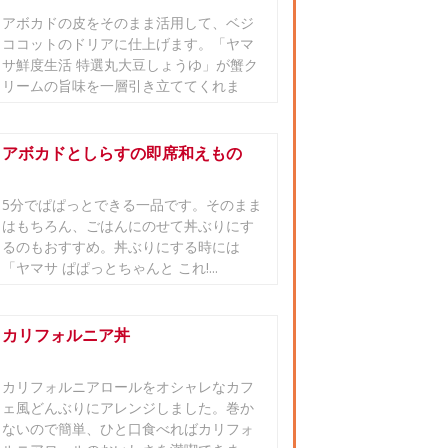
アボカドの皮をそのまま活用して、ベジ
ココットのドリアに仕上げます。「ヤマ
サ鮮度生活 特選丸大豆しょうゆ」が蟹ク
リームの旨味を一層引き立ててくれま
す。
アボカドとしらすの即席和えもの
5分でぱぱっとできる一品です。そのまま
はもちろん、ごはんにのせて丼ぶりにす
るのもおすすめ。丼ぶりにする時には
「ヤマサ ぱぱっとちゃんと これ!...
カリフォルニア丼
カリフォルニアロールをオシャレなカフ
ェ風どんぶりにアレンジしました。巻か
ないので簡単、ひと口食べればカリフォ