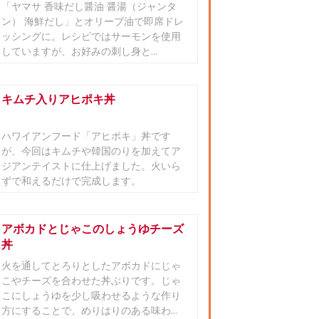
「ヤマサ 香味だし醤油 醤湯（ジャンタ
ン） 海鮮だし」とオリーブ油で即席ドレ
ッシングに。レシピではサーモンを使用
していますが、お好みの刺し身と...
キムチ入りアヒポキ丼
ハワイアンフード「アヒポキ」丼です
が、今回はキムチや韓国のりを加えてア
ジアンテイストに仕上げました。火いら
ずで和えるだけで完成します。
アボカドとじゃこのしょうゆチーズ
丼
火を通してとろりとしたアボカドにじゃ
こやチーズを合わせた丼ぶりです。じゃ
こにしょうゆを少し吸わせるような作り
方にすることで、めりはりのある味わ...