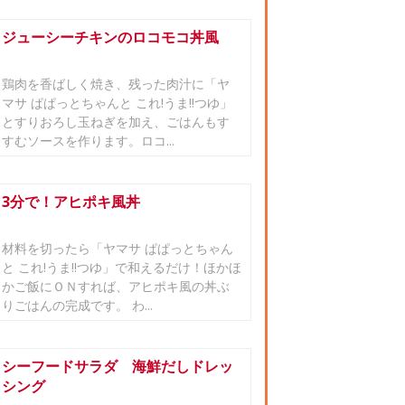
ジューシーチキンのロコモコ丼風
鶏肉を香ばしく焼き、残った肉汁に「ヤ
マサ ぱぱっとちゃんと これ!うま!!つゆ」
とすりおろし玉ねぎを加え、ごはんもす
すむソースを作ります。ロコ...
3分で！アヒポキ風丼
材料を切ったら「ヤマサ ぱぱっとちゃん
と これ!うま!!つゆ」で和えるだけ！ほかほ
かご飯にＯＮすれば、アヒポキ風の丼ぶ
りごはんの完成です。 わ...
シーフードサラダ 海鮮だしドレッ
シング