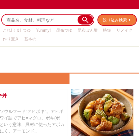
絞り込み検索
これ!うま!!つゆ
Yummy!
昆布つゆ
昆布ぽん酢
時短
リメイク
作り置き
基本の
キ丼
ソウルフード”アヒポキ”。アヒポ
ワイ語でアヒ=マグロ、ポキ(ポ
身という意味。具材に使ったアボカ
にく、アーモンド...