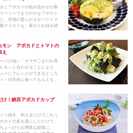
きとアボカドの組み合わせが新
リーミーでまろやかなアボカド
と、生地の柔らかさがベストマ
風テイストな、変わりお好み焼
れモン アボカドとトマトの
和え
ージの強い「ヤマサごまだれ専
レモンと合わせることにより、
ューにアレンジができるところ
ト！日常的に食べてもらえる...
だけ！納豆アボカドカップ
くり抜き、和えるだけでこれう
ボカドの皮を器にしただけで、
ちょっぴりお洒落な副菜に。