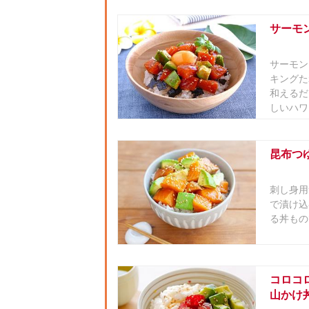
サーモ
サーモン
キングた
和えるだ
しいハワ
昆布つ
刺し身用
で漬け込
る丼もの
コロコ
山かけ