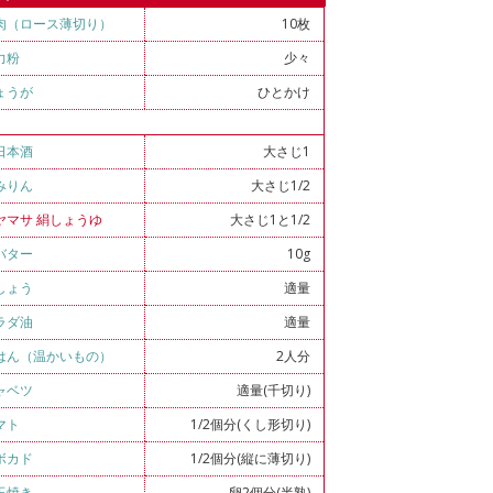
肉（ロース薄切り）
10枚
力粉
少々
ょうが
ひとかけ
日本酒
大さじ1
みりん
大さじ1/2
ヤマサ 絹しょうゆ
大さじ1と1/2
バター
10g
しょう
適量
ラダ油
適量
はん（温かいもの）
2人分
ャベツ
適量(千切り)
マト
1/2個分(くし形切り)
ボカド
1/2個分(縦に薄切り)
玉焼き
卵2個分(半熟)