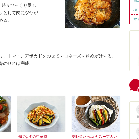
て時々ひっくり返し
塩
ッとして肉にツヤが
マ
める。
り、トマト、アボカドをのせてマヨネーズを斜めがけする。
きをのせれば完成。
揚げなすの中華風
夏野菜たっぷり スープカレ