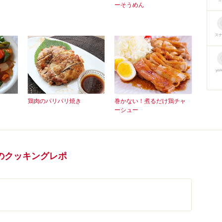
ーそうめん
ス
ya
鶏肉のパリパリ焼き
巻かない！煮るだけ鶏チャ
ーシュー
のクッキングレポ