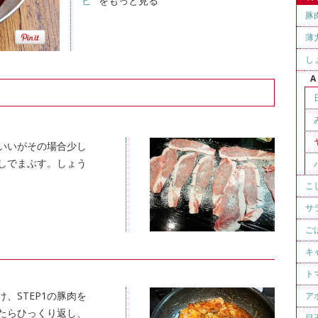
ピ "
をもっと見る
豚
薄
し
A
いいがその場合少し
しでまぶす。しょう
こ
サ
ご
キ
ト
、STEP1の豚肉を
ア
たらひっくり返し、
目