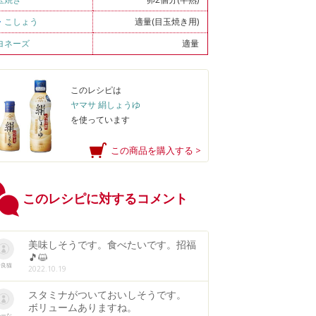
・
こしょう
適量(目玉焼き用)
ヨネーズ
適量
このレシピは
ヤマサ 絹しょうゆ
を使っています
この商品を購入する >
このレシピに対するコメント
美味しそうです。食べたいです。招福
🎵😺
野良猫
2022.10.19
スタミナがついておいしそうです。
ボリュームありますね。
かーな