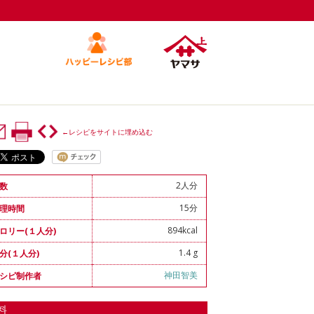
←レシピをサイトに埋め込む
2人分
数
15分
理時間
894kcal
ロリー(１人分)
1.4 g
分(１人分)
神田智美
シピ制作者
料