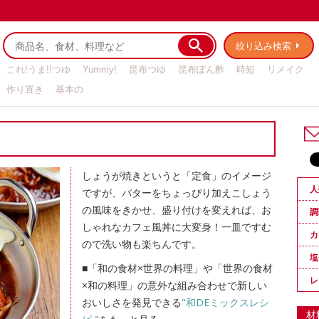
絞り込み検索
これ!うま!!つゆ
Yummy!
昆布つゆ
昆布ぽん酢
時短
リメイク
作り置き
基本の
しょうが焼きというと「定食」のイメージ
人
ですが、バターをちょっぴり加えこしょう
の風味をきかせ、盛り付けを変えれば、お
調
しゃれなカフェ風丼に大変身！一皿ですむ
カ
ので洗い物も楽ちんです。
塩
■「和の食材×世界の料理」や「世界の食材
レ
×和の料理」の意外な組み合わせで新しい
おいしさを発見できる
"和DEミックスレシ
材