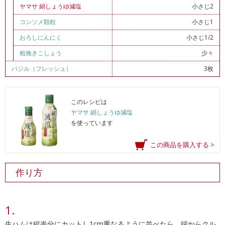
ヤマサ 絹しょうゆ減塩
小さじ2
コンソメ顆粒
小さじ1
おろしにんにく
小さじ1/2
粗挽きこしょう
少々
バジル（フレッシュ）
3枚
このレシピは
ヤマサ 絹しょうゆ減塩
を使っています
この商品を購入する >
作り方
生ハムは縦半分にカットし1cm重なるように並べたら、端からクル