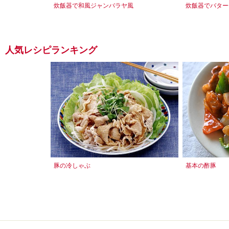
炊飯器で和風ジャンバラヤ風
炊飯器でバター
人気レシピランキング
豚の冷しゃぶ
基本の酢豚