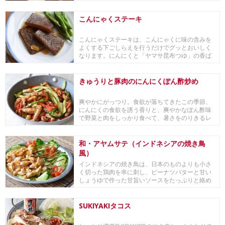
にミネスト...
こんにゃくステーキ
こんにゃくステーキは、こんにゃくに味の含みを
よくする下ごしらえを行うだけでグッとおいしく
なります。にんにくと「ヤマサ昆布つゆ」の香ば
しい香りが...
きゅうりと豚肉のにんにくぽん酢炒め
爽やかにがっつり。食欲が落ちてきたこの季節、
にんにくの食欲を誘う香りと、爽やかなぽん酢味
で野菜と肉をしっかり食べて、暑さをのりきるレ
シピです。...
和・アヤムサテ（インドネシアの焼き鳥
風）
インドネシアの焼き鳥は、日本のものよりも小さ
く切った鶏肉を串に刺し、ピーナツバターと甘い
しょうゆで作った甘旨いソースをたっぷりと絡め
ていただき...
SUKIYAKIタコス