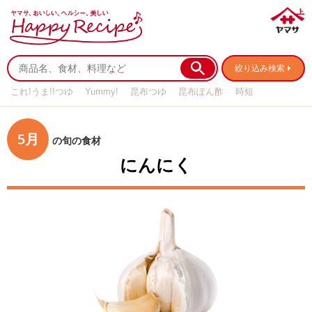
絞り込み検索
これ!うま!!つゆ
Yummy!
昆布つゆ
昆布ぽん酢
時短
リメイク
作り置き
基本の
5月
の旬の食材
にんにく