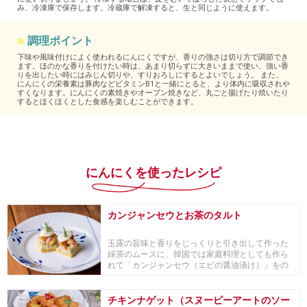
み、冷凍庫で保存します。冷蔵庫で解凍すると、生と同じように使えます。
調理ポイント
下味や風味付けによく使われるにんにくですが、香りの強さは切り方で調節でき
ます。ほのかな香りを付けたい時は、あまり切らずに大きいままで使い、強い香
りを出したい時にはみじん切りや、すりおろしにするとよいでしょう。 また、
にんにくの栄養素は豚肉などビタミンB1と一緒にとると、より体内に吸収されや
すくなります。にんにくの素焼きやオーブン焼きなど、丸ごと揚げたり焼いたり
するとほくほくとした食感を楽しむことができます。
にんにくを使ったレシピ
カンジャンセウとお茶のタルト
玉露の旨味と香りをじっくりと引き出して作った
緑茶のムースに、韓国では家庭料理としても作ら
れて「カンジャンセウ（エビの醤油漬け）」をの
せたフィン...
チキンナゲット（スヌーピーアートのソー