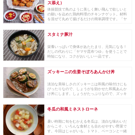
ス添え）
体操競技で鳥のように美しく舞い飛んで欲しいと
の願いを込めた鶏肉料理のチキンナゲット。材料
を混ぜて丸めて揚げるだけの簡単調理です。「ヤ
マサ 鮮度...
スタミナ豚汁
栄養いっぱいで身体があたたまり、元気になる！
だしの代わりに「ヤマサ昆布つゆ」を使うことで
時短になり、コクがおいしい一品です。
ズッキーニの生姜そぼろあんかけ丼
淡泊な美味しさのズッキーニは和風の味付けにも
ぴったりなので、しょうがを効かせた和風あんか
け丼にします。しょうがたっぷりなので、ズッキ
ーニが旬の...
冬瓜の和風ミネストローネ
暑い時期に旬をむかえる冬瓜は、淡白な味わいだ
からこそ、いろんな食材とも合わせやすい野菜で
す。今回はじゃがいも、トマト、ベーコンと一緒