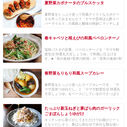
夏野菜カポナータのブルスケッタ
夏野菜をたっぷり使って和風テイストなカポナー
タを作ってみませんか？「ヤマサ昆布ぽん酢スー
パーマイルド」の風味と酸味が絶妙にマッチしま
す。冷やし...
春キャベツと桜えびの和風ペペロンチーノ
塩味パスタの定番、ペペロンチーノを「ヤマサ鮮
度生活 特選丸大豆しょうゆ」で和風に仕上げま
す。■「和の食材×世界の料理」や「世界の食材×和
の料理...
春野菜もりもり和風スープカレー
春野菜をたっぷり使ったスープカレーです。「ヤ
マサ昆布つゆ白だし」と「ヤマサ鮮度生活 特選丸
大豆しょうゆ」をベースにしているのでさっぱり
とした和...
たっぷり新玉ねぎと豚ばら肉のガーリック
ごまぽんしょうゆがけ
キッチンから香りがしてきただけでお腹がぐーぅ
となりだしそう。豚ばら肉をゆで余分な脂を抜い