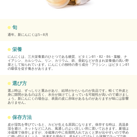
旬
通年。新にんにくは5～8月
栄養
にんにくは、三大栄養素のひとつである糖質、ビタミンB1・B2・B6・葉酸、ナ
イアシン、カルシウム、リン、カリウム、鉄、亜鉛などが含まれ栄養価の高い野
菜として知られています。にんにくの独特の香り成分「アリシン」はビタミンB1
の吸収を促す働きがあります。
選び方
選ぶ時は、ずっしりと重みがあり、結球がかたいものが良品です。軽くて外皮と
身に隙間があるのは古く、水分が抜けてしまっている可能性が高いので避けまし
ょう。新にんにくの場合は、表面の皮に赤味があるものがありますが味には影響
ありません。
保存方法
皮が湿気を帯びていると、カビが生える原因になります。保存する時は、高温多
湿を避け、ネットなどに入れ、風通しのよい涼しい所に置いておきます。夏場は
冷蔵庫で保存しますが、冷蔵庫の中に長期間入れておくと芽が出やすいので早め
に使い切りましょう。 冷凍する場合は、皮をむいてばらした状態でラップで包