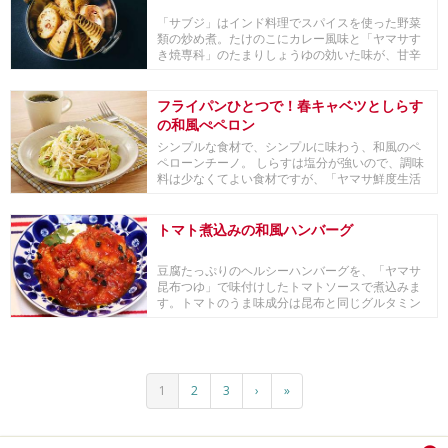
「サブジ」はインド料理でスパイスを使った野菜
類の炒め煮。たけのこにカレー風味と「ヤマサす
き焼専科」のたまりしょうゆの効いた味が、甘辛
スパイシー...
フライパンひとつで！春キャベツとしらす
の和風ぺペロン
シンプルな食材で、シンプルに味わう、和風のペ
ペローンチーノ。 しらすは塩分が強いので、調味
料は少なくてよい食材ですが、「ヤマサ鮮度生活
特選丸...
トマト煮込みの和風ハンバーグ
豆腐たっぷりのヘルシーハンバーグを、「ヤマサ
昆布つゆ」で味付けしたトマトソースで煮込みま
す。トマトのうま味成分は昆布と同じグルタミン
酸なので、...
1
2
3
›
»