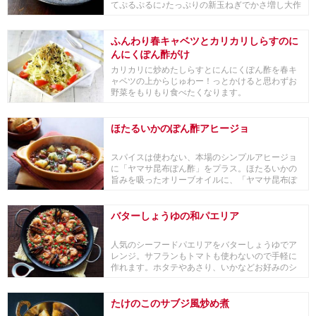
てぷるぷるに♪たっぷりの新玉ねぎでかさ増し大作
戦。
ふんわり春キャベツとカリカリしらすのに
んにくぽん酢がけ
カリカリに炒めたしらすとにんにくぽん酢を春キ
ャベツの上からじゅわー！っとかけると思わずお
野菜をもりもり食べたくなります。
ほたるいかのぽん酢アヒージョ
スパイスは使わない、本場のシンプルアヒージョ
に「ヤマサ昆布ぽん酢」をプラス。ほたるいかの
旨みを吸ったオリーブオイルに、「ヤマサ昆布ぽ
ん酢」の酸...
バターしょうゆの和パエリア
人気のシーフードパエリアをバターしょうゆでア
レンジ。サフランもトマトも使わないので手軽に
作れます。ホタテやあさり、いかなどお好みのシ
ーフードで...
たけのこのサブジ風炒め煮