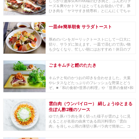
しっかり濃厚SUKIYAKI味のひき肉と、ふんわりチ
ーズ＆爽やかトマトはとってもお似合いです。豚
ひき肉を「ヤマサすき焼専科」とにんにくでちゃ
ち...
一皿de簡単朝食 サラダトースト
厚めのパンをガーリックトーストにして一口大に
切り、サラダに加えます。一皿で済むので洗い物
も少なくなり、忙しい朝にはおすすめ！休日のブ
ランチとし...
ごまキムチと鰹のたたき
キムチと旬のかつおの叩きを合わせました。大葉
やレタスなどたっぷりのフレッシュな野菜とどう
ぞ。■「和の食材×世界の料理」や「世界の食材×和
の料理...
雲白肉（ウンパイロー） 絹しょうゆとまる
生ぽん酢2種のソース
ゆでた豚バラ肉を薄く切った様子が雲のように見
えることが名前の由来である四川料理の「雲白
肉」を冷しゃぶ用の薄切り豚バラ肉で簡単に。コ
クがありなが...