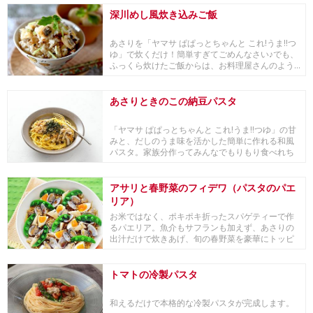
深川めし風炊き込みご飯
あさりを「ヤマサ ぱぱっとちゃんと これ!うま!!つ
ゆ」で炊くだけ！簡単すぎてごめんなさい♪でも、
ふっくら炊けたご飯からは、お料理屋さんのよう...
あさりときのこの納豆パスタ
「ヤマサ ぱぱっとちゃんと これ!うま!!つゆ」の甘
みと、だしのうま味を活かした簡単に作れる和風
パスタ。家族分作ってみんなでもりもり食べれち
ゃ...
アサリと春野菜のフィデワ（パスタのパエ
リア）
お米ではなく、ポキポキ折ったスパゲティーで作
るパエリア。魚介もサフランも加えず、あさりの
出汁だけで炊きあげ、旬の春野菜を豪華にトッピ
ング。スパ...
トマトの冷製パスタ
和えるだけで本格的な冷製パスタが完成します。