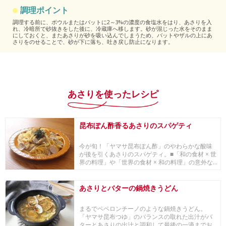
調理ポイント
調理する前に、ボウルまたはバットに2～3%の濃度の食塩水をはり、あさりを入
れ、冷暗所で砂抜きをした後に、冷蔵庫へ移します。砂が混じった水をそのまま
にしておくと、またあさりが砂を吸い込んでしまうため、バットやザルの上にあ
さりをのせることで、砂が下に落ち、吐き戻し防止になります。
あさりを使ったレシピ
昆布ぽん酢香るあさりのスパゲティ
今が旬！「ヤマサ昆布ぽん酢」のやわらかな酸味
が後を引くあさりのスパゲティ。■「和の食材 × 世
界の料理」や「世界の食材 × 和の料理」の意外な...
あさりとバターの鍋焼きうどん
まるでペペロンチーノのような鍋焼きうどん。
「ヤマサ昆布つゆ」のバランスの取れた出汁がバ
ターとあさりの出汁と調和して最後の一滴までお