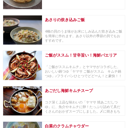
あさりの炊き込みご飯
4種の貝のうま味がお米にしみ込んだ炊き込みご飯
を簡単に作れます。あさり以外の季節の貝でもお
すすめです。
ご飯がススム！甘辛旨い！海鮮パエリア
「ご飯がススムキムチ」とヤマサがコラボした、
おいしい鍋つゆ「ヤマサ ご飯がススム キムチ鍋
つゆ」♪フライパンひとつでどどーん！と豪快！！
甘っ辛...
あごだし海鮮キムチスープ
コク深く上品な味わいの「ヤマサ 焼あごだしつ
ゆ」に、魚介やキムチに卵！たっぷり詰めて具だ
くさんのおかずスープにしました。〆に焼きもち
をプラスし...
白菜のクラムチャウダー