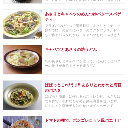
いしいです。...
あさりとキャベツのめんつゆバタースパゲ
ティ
フライパンひとつで簡単時短。あさりと「ヤマサ
昆布つゆ」の旨味にバターのコクをプラス。おう
ちで作るパスタだから、キャベツもたっぷりと入
れてボリュ...
キャベツとあさりの焼うどん
旬のあさりとキャベツを使って、にんにくとバタ
ーの香りが食欲をそそる焼うどん。
ぱぱっとこれ!うま‼ あさりとわかめと海苔
のパスタ
ぱぱっと簡単！に作れるパスタレシピ。あさりは
むき身で、新鮮なわかめと刻み海苔を使います。
にんにくと唐辛子を効かせたオイルベースで、
「ヤマサ ぱ...
トマトの種で、ボンゴレロッソ風パエリア