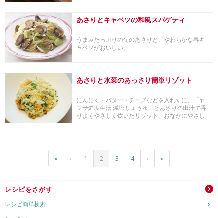
あさりとキャベツの和風スパゲティ
うまみたっぷりの旬のあさりと、やわらかな春キ
ャベツがおいしい。
あさりと水菜のあっさり簡単リゾット
にんにく・バター・チーズなどを入れずに、「ヤ
マサ鮮度生活 減塩しょうゆ」とあさりの出汁で香
りよくやさしく炊いたリゾット。おなかにやさし
い七草が...
«
‹
1
2
3
4
›
»
レシピをさがす
レシピ簡単検索