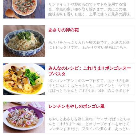
サンドイッチや炒めものでトマトを使用する場
合、水気の多い種を取り除きます。実はこの種、
酸味も味も香りも強く、上手に使うと最高の調味
料になります...
あさりの卯の花
あさりをたっぷり入れた卯の花です。お酒のお供
にもピッタリです。 わかりやすい動画はこちら
みんなのレシピ：これ!うま!! ボンゴレスー
プパスタ
ボンゴレビアンコのスープ仕立て。あさりのお出
汁とにんにくもたっぷりと。白ワインと「ヤマサ
ぱぱっとちゃんと これ!うま!!つゆ」のコラボも不
思...
レンチンもやしのボンゴレ風
もやしとあさりを器に重ね「ヤマサ ぱぱっとちゃ
んと これ!うま!!つゆ」とオリーブオイルをかけて
レンチンするだけ。フライパン要らず、あっとい
う...