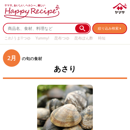
絞り込み検索
これ!うま!!つゆ
Yummy!
昆布つゆ
昆布ぽん酢
時短
リメイク
作り置き
基本の
2月
の旬の食材
あさり