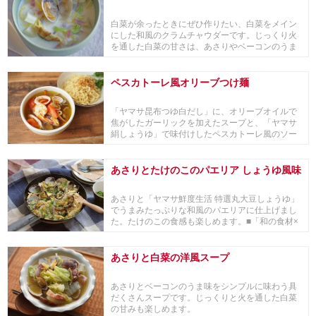
白菜が余ったときにぜひ作りたい、白菜をメイン
にした和風のクラムチャウダーです。じっくり火
を通した白菜の甘さは、あさりやベーコンのうま
味とも相性...
ペスカトーレ風オリーブつけ麺
「ヤマサ昆布つゆ白だし」に、オリーブオイルで
焦がしたガーリックを加えたスープと、「ヤマサ
絹しょうゆ」で味付けしたペスカトーレ風のソー
スでイタ...
あさりとたけのこのパエリア しょうゆ風味
あさりと「ヤマサ鮮度生活 特選丸大豆しょうゆ」
でうまみたっぷりな和風のパエリアに仕上げまし
た。たけのこの食感も楽しめます。■「和の食材×
世界の...
あさりと白菜の洋風スープ
あさりとベーコンのうま味をシンプルに味わう具
だくさんスープです。じっくりと火を通した白菜
の甘みも楽しめます。