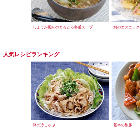
しょうが風味のとろとろ冬瓜スープ
鯛のエスニック
人気レシピランキング
豚の冷しゃぶ
基本の酢豚