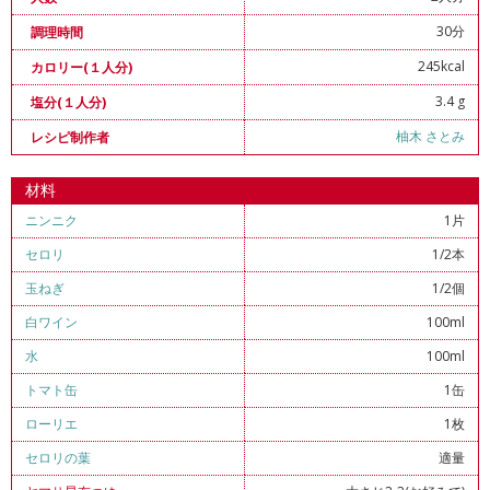
30分
調理時間
245kcal
カロリー(１人分)
3.4 g
塩分(１人分)
柚木 さとみ
レシピ制作者
材料
ニンニク
1片
セロリ
1/2本
玉ねぎ
1/2個
白ワイン
100ml
水
100ml
トマト缶
1缶
ローリエ
1枚
セロリの葉
適量