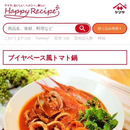
絞り込み検索
これ!うま!!つゆ
Yummy!
昆布つゆ
昆布ぽん酢
時短
リメイク
作り置き
基本の
ブイヤベース風トマト鍋