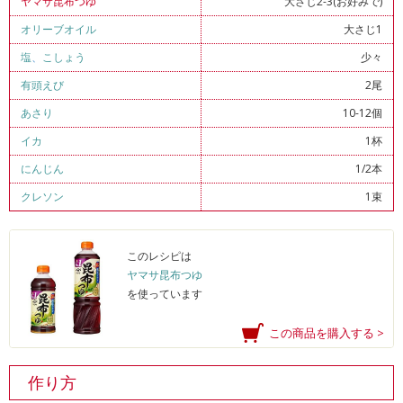
ヤマサ昆布つゆ
大さじ2-3(お好みで)
オリーブオイル
大さじ1
塩
、
こしょう
少々
有頭えび
2尾
あさり
10-12個
イカ
1杯
にんじん
1/2本
クレソン
1束
このレシピは
ヤマサ昆布つゆ
を使っています
この商品を購入する >
作り方