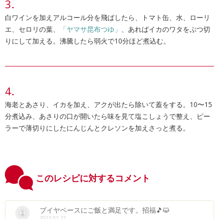
白ワインを加えアルコール分を飛ばしたら、トマト缶、水、ローリ
エ、セロリの葉、
「ヤマサ昆布つゆ」
、あればイカのワタをぶつ切
りにして加える。沸騰したら弱火で10分ほど煮込む。
海老とあさり、イカを加え、アクが出たら除いて蓋をする。10〜15
分煮込み、あさりの口が開いたら味を見て塩こしょうで整え、ピー
ラーで薄切りにしたにんじんとクレソンを加えさっと煮る。
このレシピに対するコメント
ブイヤベースにご飯と満足です。招福🎵😺
2023.02.27