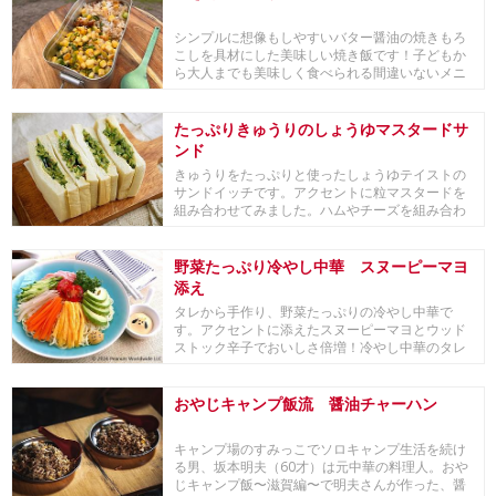
シンプルに想像もしやすいバター醤油の焼きもろ
こしを具材にした美味しい焼き飯です！子どもか
ら大人までも美味しく食べられる間違いないメニ
ューです。...
たっぷりきゅうりのしょうゆマスタードサ
ンド
きゅうりをたっぷりと使ったしょうゆテイストの
サンドイッチです。アクセントに粒マスタードを
組み合わせてみました。ハムやチーズを組み合わ
せても。パ...
野菜たっぷり冷やし中華 スヌーピーマヨ
添え
タレから手作り、野菜たっぷりの冷やし中華で
す。アクセントに添えたスヌーピーマヨとウッド
ストック辛子でおいしさ倍増！冷やし中華のタレ
はおうちにあ...
おやじキャンプ飯流 醤油チャーハン
キャンプ場のすみっこでソロキャンプ生活を続け
る男、坂本明夫（60才）は元中華の料理人。おや
じキャンプ飯〜滋賀編〜で明夫さんが作った、醤