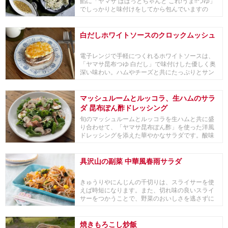
餡に「ヤマサ ぱぱっとちゃんと これ!うま!!つゆ」
でしっかりと味付けをしてから包んでいますの
で、...
白だしホワイトソースのクロックムッシュ
電子レンジで手軽につくれるホワイトソースは、
「ヤマサ昆布つゆ 白だし」で味付けした優しく奥
深い味わい。ハムやチーズと共にたっぷりとサン
ドします...
マッシュルームとルッコラ、生ハムのサラ
ダ 昆布ぽん酢ドレッシング
旬のマッシュルームとルッコラを生ハムと共に盛
り合わせて、「ヤマサ昆布ぽん酢」を使った洋風
ドレッシングを添えた華やかなサラダです。酸味
と旨味のあ...
具沢山の副菜 中華風春雨サラダ
きゅうりやにんじんの千切りは、スライサーを使
えば時短になります。また、切れ味の良いスライ
サーをつかうことで、野菜のおいしさを逃さずに
カットでき...
焼きもろこし炒飯