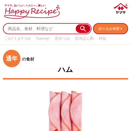
絞り込み検索
これ!うま!!つゆ
Yummy!
昆布つゆ
昆布ぽん酢
時短
リメイク
作り置き
基本の
通年
の食材
ハム