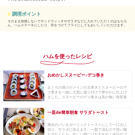
調理ポイント
そのまま加熱しないでサンドウィッチやサラダなどに入れていただくのはもちろ
ん、ハムステーキにしたり、衣をつけてフライにしてもおいしくいただけます。
ハムを使ったレシピ
おめかしスヌーピー♪デコ巻き
まぐろの漬けがメインの太巻きとスヌーピーのデ
コ巻きを一緒に大皿に盛り付けて華やかに仕上げ
ました。スヌーピーのデコ巻きは具の無い海苔巻
きをカット...
一皿de簡単朝食 サラダトースト
厚めのパンをガーリックトーストにして一口大に
切り、サラダに加えます。一皿で済むので洗い物
も少なくなり、忙しい朝にはおすすめ！休日のブ