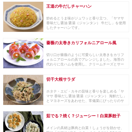
王道の牛だしチャーハン
炒めるとうま味がジュワッと香り立つ、「ヤマサ
香味だし醤油 醤湯（ジャンタン） 牛だし」を使用
したチャーハンです。
薔薇の太巻きカリフォルニアロール風
切り口が薔薇のように可愛らしい太巻きをカリフ
ォルニアロールの具でアレンジしました。海苔の
代わりに生ハムを使用し、クリームチーズとサー
モンを巻い...
切干大根サラダ
ホタテ・エビ・カキの旨味と香りを楽しめる「ヤ
マサ 香味だし醤油 醤湯（ジャンタン） 海鮮だし」
とマヨネーズをあわせた、常備菜にぴったりのサ
ラダです。
茹でる？焼く？ジューシー！白菜豚餃子
メインの具材は豚肉と白菜！しょうがを効かせ、