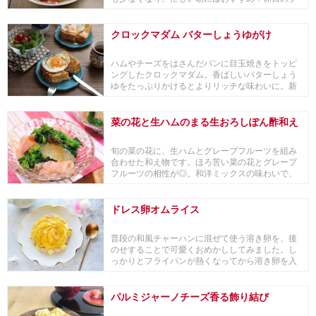
ランチとし...
クロックマダム バターしょうゆがけ
ハムやチーズをはさんだパンに目玉焼きをトッピ
ングしたクロックマダム。香ばしいバターしょう
ゆをたっぷりかけるとよりリッチな味わいに。新
生活のスタ...
菜の花と生ハムのまる生おろしぽん酢和え
旬の菜の花に、生ハムとグレープフルーツを組み
合わせた和え物です。ほろ苦い菜の花とグレープ
フルーツの相性が◎。和洋ミックスの味わいで、
洋食、和食...
ドレス卵オムライス
普段の和風チャーハンに混ぜて使う溶き卵を、後
のせすることで可愛くおめかししてみました。し
っかりとフライパンが熱くなってから溶き卵を入
れるのがポ...
パルミジャーノチーズ香る飾り結び