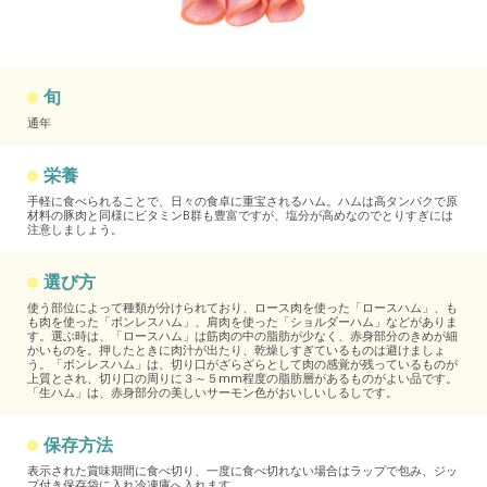
旬
通年
栄養
手軽に食べられることで、日々の食卓に重宝されるハム。ハムは高タンパクで原
材料の豚肉と同様にビタミンB群も豊富ですが、塩分が高めなのでとりすぎには
注意しましょう。
選び方
使う部位によって種類が分けられており、ロース肉を使った「ロースハム」、も
も肉を使った「ボンレスハム」、肩肉を使った「ショルダーハム」などがありま
す。選ぶ時は、「ロースハム」は筋肉の中の脂肪が少なく、赤身部分のきめが細
かいものを。押したときに肉汁が出たり、乾燥しすぎているものは避けましょ
う。「ボンレスハム」は、切り口がざらざらとして肉の感覚が残っているものが
上質とされ、切り口の周りに３～５mm程度の脂肪層があるものがよい品です。
「生ハム」は、赤身部分の美しいサーモン色がおいしいしるしです。
保存方法
表示された賞味期間に食べ切り、一度に食べ切れない場合はラップで包み、ジッ
プ付き保存袋に入れ冷凍庫へ入れます。