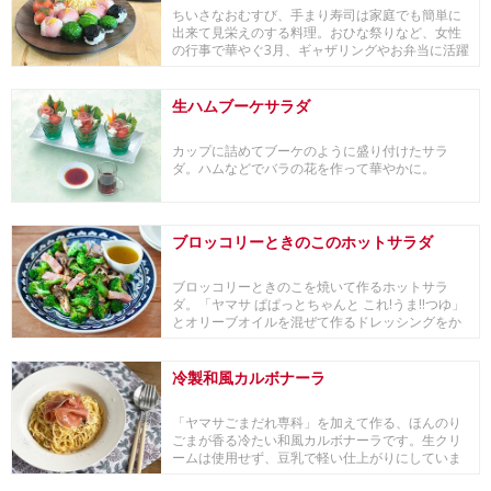
ちいさなおむすび、手まり寿司は家庭でも簡単に
出来て見栄えのする料理。おひな祭りなど、女性
の行事で華やぐ3月、ギャザリングやお弁当に活躍
します。...
生ハムブーケサラダ
カップに詰めてブーケのように盛り付けたサラ
ダ。ハムなどでバラの花を作って華やかに。
ブロッコリーときのこのホットサラダ
ブロッコリーときのこを焼いて作るホットサラ
ダ。「ヤマサ ぱぱっとちゃんと これ!うま!!つゆ」
とオリーブオイルを混ぜて作るドレッシングをか
けた...
冷製和風カルボナーラ
「ヤマサごまだれ専科」を加えて作る、ほんのり
ごまが香る冷たい和風カルボナーラです。生クリ
ームは使用せず、豆乳で軽い仕上がりにしていま
す。生ハム...