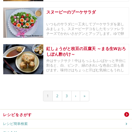
油チャーハン。
スヌーピーのブーケサラダ
いつものサラダに一工夫してブーケサラダを楽し
みましょう。スヌーピーデコをしたモッツァレラ
チーズでかわいさがグンとアップします。ゆで卵
やハムと相...
紅しょうがと枝豆の豆腐天 ～まる生Wおろ
しぽん酢がけ～
外はサックサク！中はもっふもふ♪ぱかっと半分に
割ると、白、ピンク、緑のきれいな色合に目も喜
びます。味付けはちょっと汗ばむ気候にもうれし
い、さわ...
1
2
3
›
»
レシピをさがす
レシピ簡単検索