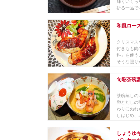
輝くいくら
祈る一品です
和風ロー
クリスマス
付きもも肉
科」を使う
そうな照りが
旬彩茶碗
茶碗蒸しの
卵とだしの
わりにぬれ
しはじめ、3
しょうゆ