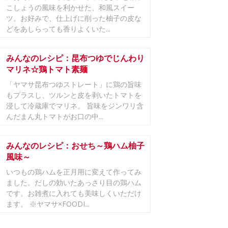
こしょうの風味を利かせた、和風スイー
ツ。お好みで、仕上げに削った柚子の皮な
どをあしらっても香りよくいた...
みんなのレシピ：昆布つゆでじんわり
マリネ☆鶏トマト素麺
「ヤマサ昆布つゆストレート」に鶏の旨味
もプラスし、ツルンと皮を剥いたトマトを
浸して冷蔵庫でマリネ。 旨味をジンワリ含
んだまん丸トマトがお口の中...
みんなのレシピ：おせち～鶏ハム柚子
風味～
いつもの鶏ハムを正月用に変えて作ってみ
ました。だしの効いたあっさり目の鶏ハム
です。お雑煮に入れても美味しくいただけ
ます。 ※ヤマサ×FOODI...