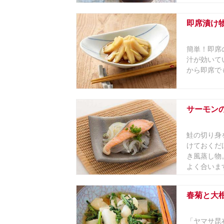
即席漬け
簡単！即席
汁が効いて
から即席で
サーモン
鮭の切り身
けておくだ
き風蒸し物
よく合います
春菊と大
「ヤマサ昆