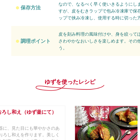
なので、なるべく早く使いきるようにし
保存方法
すが、皮をむきラップで包み冷凍庫で保
ップで挟み冷凍し、使用する時に切った
皮を刻み料理の風味付けや、身を絞って
調理ポイント
さわやかなおいしさを楽しめます。その
う。
ゆずを使ったレシピ
おろし和え（ゆず釜にて）
器に、見た目にも華やかさのあ
おろし和えを作ります。美しく