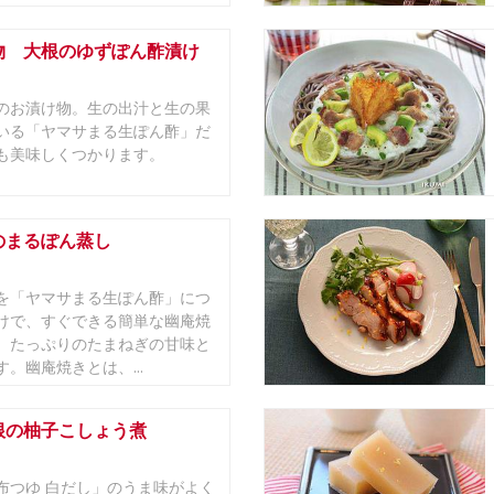
物 大根のゆずぽん酢漬け
のお漬け物。生の出汁と生の果
いる「ヤマサまる生ぽん酢」だ
も美味しくつかります。
のまるぽん蒸し
を「ヤマサまる生ぽん酢」につ
けで、すぐできる簡単な幽庵焼
。たっぷりのたまねぎの甘味と
。幽庵焼きとは、...
根の柚子こしょう煮
布つゆ 白だし」のうま味がよく