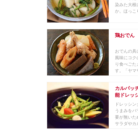
染みた大根
か。ほっこ
鶏おでん
おでんの具
風味にコク
り食べごた
す。「ヤマサ
カルパッ
能ドレッ
ドレッシン
うまみをバ
要が無いた
サラダやカル