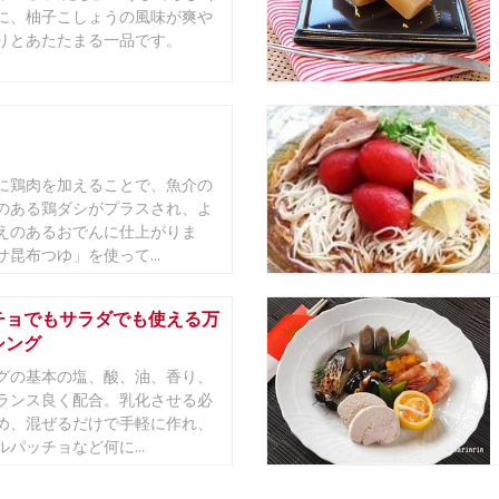
に、柚子こしょうの風味が爽や
りとあたたまる一品です。
に鶏肉を加えることで、魚介の
のある鶏ダシがプラスされ、よ
えのあるおでんに仕上がりま
昆布つゆ」を使って...
チョでもサラダでも使える万
シング
グの基本の塩、酸、油、香り、
ランス良く配合。乳化させる必
め、混ぜるだけで手軽に作れ、
パッチョなど何に...