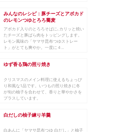
みんなのレシピ：豚チーズとアボカド
のレモンつゆとろろ蕎麦
アボカド入りのとろろそばに､カリッと焼い
たチーズと豚ばら肉をトッピングします。
レモン風味の「ヤマサ昆布つゆストレー
ト」がとても爽やか。一度に４...
ゆず香る鶏の照り焼き
クリスマスのメイン料理に使えるちょっぴ
り和風な1品です。いつもの照り焼きに冬
が旬の柚子を合わせて、香りと華やかさを
プラスしています。
白だしの柚子練り羊羹
白あんに「ヤマサ昆布つゆ 白だし」と柚子