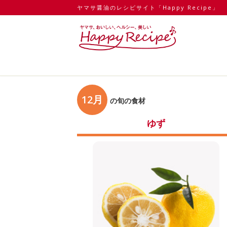
ヤマサ醤油のレシピサイト「Happy Recipe」
12月
の旬の食材
ゆず