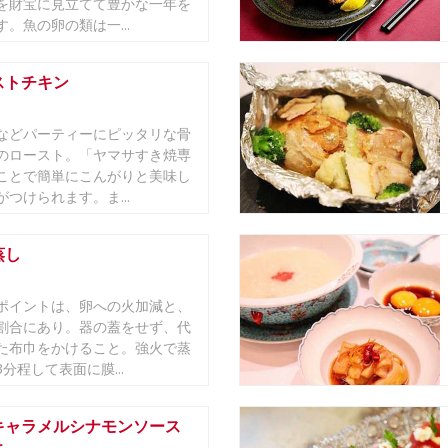
を財宝に見立てて豊かな一年を
。魚の卵の類は一...
ストチキン
などパーティーにピッタリな骨
のロースト。「ヤマサすき焼専
ことで簡単にこんがりと美味し
つけられます。ま...
蒸し
ポイントは、卵への火加減と、
割合にあり。器の蓋をせず、代
た布巾をかけること。強火で蒸
分程して表面に膜...
キャラメルシナモンソース