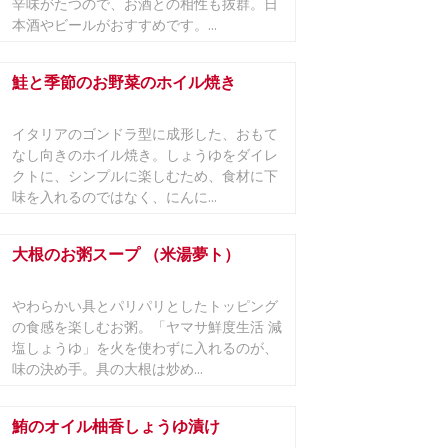
辛味がたつので、お酒との相性も抜群。日
本酒やビールがおすすめです。...
鮭と季節のお野菜のホイル焼き
イタリアのゴンドラ型に成形した、おもて
なし向きのホイル焼き。しょうゆをダイレ
クトに、シンプルに楽しむため、食材に下
味を入れるのではなく、にんに...
大根のお粥スープ （米湯夢ト）
やわらかい具とパリパリとしたトッピング
の食感を楽しむお粥。「ヤマサ鮮度生活 減
塩しょうゆ」を火を使わずに入れるのが、
味の決め手。具の大根は炒め...
鮪のオイル柚香しょうゆ漬け