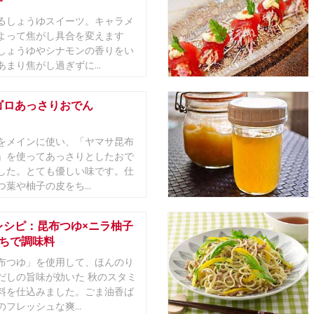
キ
るしょうゆスイーツ。キャラメ
よって焦がし具合を変えます
しょうゆやシナモンの香りをい
まり焦がし過ぎずに...
ゴロあっさりおでん
をメインに使い、「ヤマサ昆布
」を使ってあっさりとしたおで
した。とても優しい味です。仕
葉や柚子の皮をち...
レシピ：昆布つゆ×ニラ柚子
だちで調味料
布つゆ」を使用して、ほんのり
だしの旨味が効いた 秋のスタミ
料を仕込みました。ごま油香ば
フレッシュな爽...