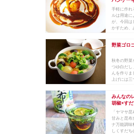
パンケー
手軽に作れ
ルは用途に
が、今回は
かすため、あ
野菜ゴロ
秋冬の野菜
つゆ白だし
んを作りま
上げには三つ
みんなの
胡椒×す
「ヤマサ昆
甘みと昆布
ナ万能調味
しくすだちの