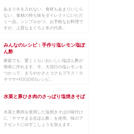
あまり火を入れない、食材もあまりいじら
ない、食材の持ち味をダイレクトにいただ
く一品。シンプルかつ、お手軽なお料理で
すが、上質なまぐろと冬の代表...
みんなのレシピ：手作り塩レモン塩ぽ
ん酢
家庭でも、驚くくらいおいしい塩ぽん酢が
簡単に作れます。今、大流行の塩レモンを
つかって、まろやかさとコクもプラス！※
ヤマサ×FOODIESレシピ...
水菜と豚ひき肉のさっぱり塩焼きそば
水菜と豚肉を使用した塩焼きそばの味付け
に「ヤマサまる生ぽん酢」を使用。味のア
クセントにゆずこしょうを加えます。