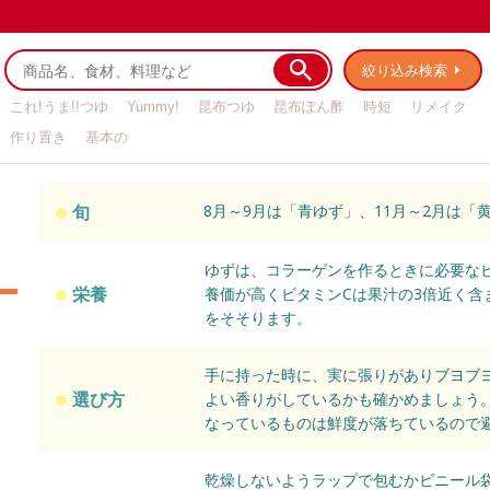
絞り込み検索
これ!うま!!つゆ
Yummy!
昆布つゆ
昆布ぽん酢
時短
リメイク
作り置き
基本の
旬
8月～9月は「青ゆず」、11月～2月は「
ゆずは、コラーゲンを作るときに必要なビ
栄養
養価が高くビタミンCは果汁の3倍近く含
をそそります。
手に持った時に、実に張りがありブヨブ
選び方
よい香りがしているかも確かめましょう
なっているものは鮮度が落ちているので
乾燥しないようラップで包むかビニール