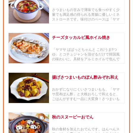
さつまいもの甘みで薄味でも食べやすく少
量でも満足感の得られる胃腸に優しいミネ
ストローネです。味付けのベースは「ヤマ
サ 香味だし醤油 醤湯（ジャ...
チーズタッカルビ風ホイル焼き
「ヤマサ ぱぱっとちゃんと これ!うま!!つ
ゆ」とコチュジャンを混ぜるだけで韓国風
の味わいに。具材をアルミホイルで包んで
焼くだけなので、とって...
揚げさつまいものぽん酢みぞれ和え
おかずになりにくいさつまいもも、「ヤマ
サ昆布ぽん酢」と大根おろしで和えると、
ごはんがすすむ一品に大変身！さつまいも
のやさしい甘みと「ヤマサ昆布...
秋のスヌーピーおでん
秋の食材を加えたおでんです。はんぺんス