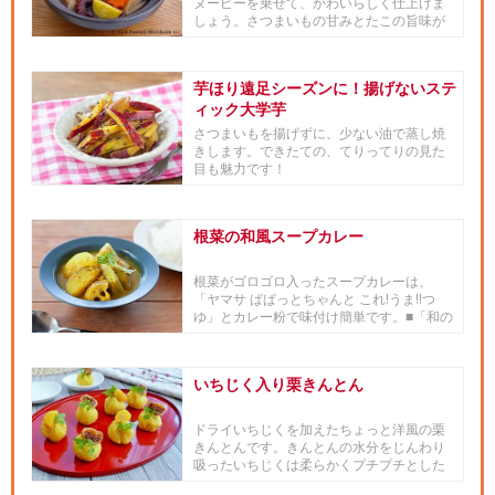
ヌーピーを乗せて、かわいらしく仕上げま
しょう。さつまいもの甘みとたこの旨味が
活きるように、「ヤマサ鮮度生...
芋ほり遠足シーズンに！揚げないステ
ィック大学芋
さつまいもを揚げずに、少ない油で蒸し焼
きします。できたての、てりってりの見た
目も魅力です！
根菜の和風スープカレー
根菜がゴロゴロ入ったスープカレーは、
「ヤマサ ぱぱっとちゃんと これ!うま!!つ
ゆ」とカレー粉で味付け簡単です。■「和の
食材 × 世界の料理」...
いちじく入り栗きんとん
ドライいちじくを加えたちょっと洋風の栗
きんとんです。きんとんの水分をじんわり
吸ったいちじくは柔らかくプチプチとした
食感と軽い酸味が楽しめます。...