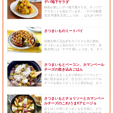
デパ地下サラダ
秋色が美しいデパ地下風サラダ。ナッツで
アクセントも加えています。「ヤマサ鮮度
生活 特選丸大豆しょうゆ」、はちみつやク
リームチーズを使い、マイル...
さつまいものミートパイ
合挽き肉と玉ねぎをスパイスと共に炒め、
さつまいもと合わせたミートパイです。合
挽き肉には「ヤマサ 絹しょうゆ」を、さつ
まいもには「ヤマサ ぱぱっ...
さつまいもとベーコン、カマンベール
チーズの炊き込みごはん
さつまいもをこんがり炒めたベーコンと一
緒に炊き込みます。仕上げにカマンベール
チーズを加えてざっくりと混ぜれば、さつ
まいもの甘みと程よいベーコン...
さつまいもとチョリソーとカマンベー
ルチーズのこれ!うま!!アヒージョ
ほくほくの甘いさつまいもを主役に、ピリ
辛チョリソーと、とろ～りカマンベールチ