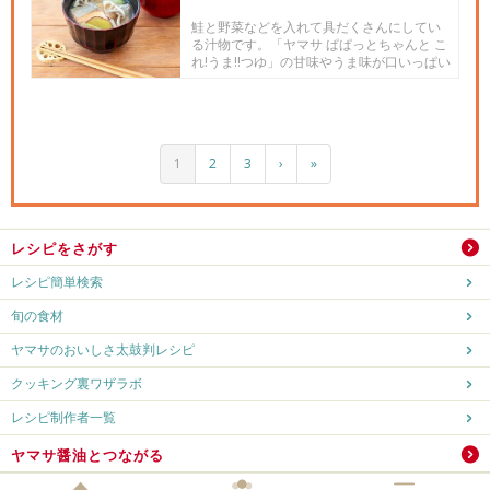
鮭と野菜などを入れて具だくさんにしてい
る汁物です。「ヤマサ ぱぱっとちゃんと こ
れ!うま!!つゆ」の甘味やうま味が口いっぱい
に広がります。
1
2
3
›
»
レシピをさがす
レシピ簡単検索
旬の食材
ヤマサのおいしさ太鼓判レシピ
クッキング裏ワザラボ
レシピ制作者一覧
ヤマサ醤油とつながる