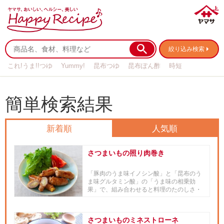
絞り込み検索
これ!うま!!つゆ
Yummy!
昆布つゆ
昆布ぽん酢
時短
リメイク
作り置き
基本の
簡単検索結果
新着順
人気順
さつまいもの照り肉巻き
「豚肉のうま味イノシン酸」と「昆布のう
ま味グルタミン酸」の「うま味の相乗効
果」で、組み合わせると料理のたのしさ・
おいしさがますますアップする ...
さつまいものミネストローネ