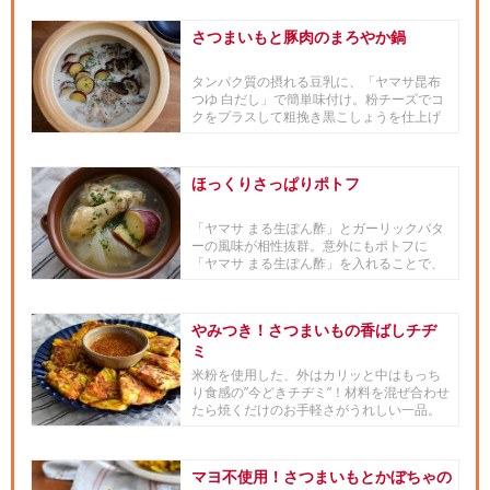
さつまいもと豚肉のまろやか鍋
タンパク質の摂れる豆乳に、「ヤマサ昆布
つゆ 白だし」で簡単味付け。粉チーズでコ
クをプラスして粗挽き黒こしょうを仕上げ
にふり、みんな大好きなカル...
ほっくりさっぱりポトフ
「ヤマサ まる生ぽん酢」とガーリックバタ
ーの風味が相性抜群。意外にもポトフに
「ヤマサ まる生ぽん酢」を入れることで、
コクとほのかな酸味が味を整...
やみつき！さつまいもの香ばしチヂ
ミ
米粉を使用した、外はカリッと中はもっち
り食感の”今どきチヂミ”！材料を混ぜ合わせ
たら焼くだけのお手軽さがうれしい一品。
「ヤマサ鮮度生活 特選丸...
マヨ不使用！さつまいもとかぼちゃの