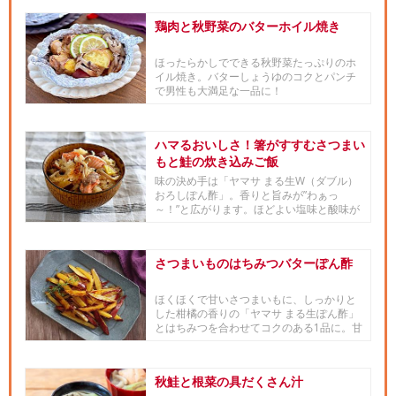
鶏肉と秋野菜のバターホイル焼き
ほったらかしでできる秋野菜たっぷりのホ
イル焼き。バターしょうゆのコクとパンチ
で男性も大満足な一品に！
ハマるおいしさ！箸がすすむさつまい
もと鮭の炊き込みご飯
味の決め手は「ヤマサ まる生W（ダブル）
おろしぽん酢」。香りと旨みが”わぁっ
～！”と広がります。ほどよい塩味と酸味が
食材のおいしさを引き立て、...
さつまいものはちみつバターぽん酢
ほくほくで甘いさつまいもに、しっかりと
した柑橘の香りの「ヤマサ まる生ぽん酢」
とはちみつを合わせてコクのある1品に。甘
すぎないさつまいもおかず...
秋鮭と根菜の具だくさん汁