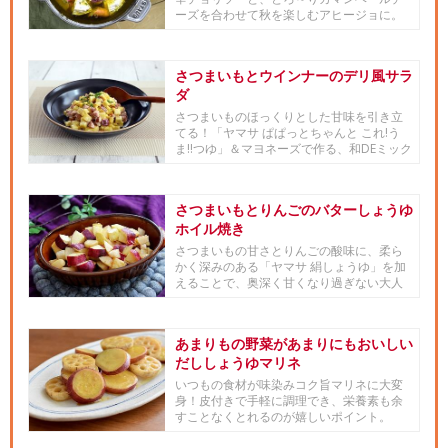
ーズを合わせて秋を楽しむアヒージョに。
アンチョビの代わりに「ヤマサ...
さつまいもとウインナーのデリ風サラ
ダ
さつまいものほっくりとした甘味を引き立
てる！「ヤマサ ぱぱっとちゃんと これ!う
ま!!つゆ」＆マヨネーズで作る、和DEミック
スな作り置き惣菜。...
さつまいもとりんごのバターしょうゆ
ホイル焼き
さつまいもの甘さとりんごの酸味に、柔ら
かく深みのある「ヤマサ 絹しょうゆ」を加
えることで、奥深く甘くなり過ぎない大人
のおやつに。ホイルに包んで...
あまりもの野菜があまりにもおいしい
だししょうゆマリネ
いつもの食材が味染みコク旨マリネに大変
身！皮付きで手軽に調理でき、栄養素も余
すことなくとれるのが嬉しいポイント。
「ヤマサ鮮度生活 だししょうゆ...