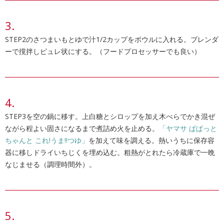
STEP2のさつまいもとゆで汁1/2カップをボウルに入れる。ブレンダ
ーで撹拌しピュレ状にする。（フードプロセッサーでも良い）
STEP3を空の鍋に移す。上白糖とシロップを加え木べらでかき混ぜ
ながら程よい固さになるまで煮詰め火を止める。
「ヤマサ ぱぱっと
ちゃんと これ!うま!!つゆ」
を加えて味を調える。熱いうちに保存容
器に移しドライいちじくを埋め込む。粗熱がとれたら冷蔵庫で一晩
なじませる（調理時間外）。