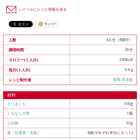
←メールにレシピ情報を送る
4人分（8個分）
人数
45分
調理時間
290kcal
カロリー(１人分)
0.4 g
塩分(１人分)
長岡 美津惠
レシピ制作者
材料
さつまいも
500g
くちなしの実
1個
上白糖
50g
栗（甘露煮・市販）
4個(それぞれ半分にカット)