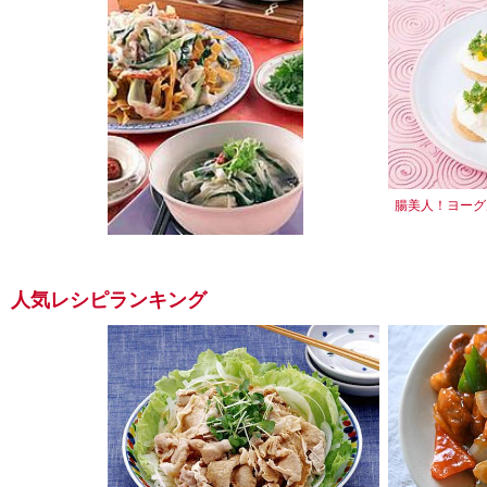
腸美人！ヨーグ
揚げワンタンのミルクあんかけ
人気レシピランキング