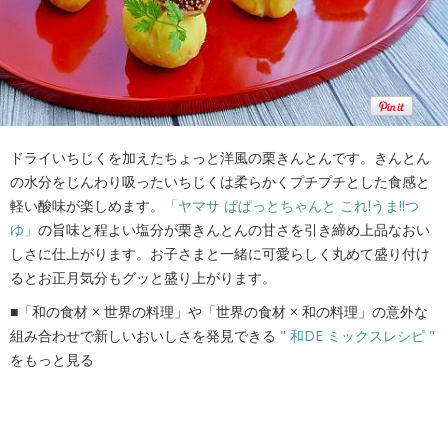
ドライいちじくを加えたちょっと洋風の栗きんとんです。きんとん
の水分をじんわり吸ったいちじくは柔らかくプチプチとした食感と
軽い酸味が楽しめます。
「ヤマサ ぱぱっとちゃんと これ!うま!!つ
ゆ」
の旨味と程よい塩分が栗きんとんの甘さを引き締め上品なおい
しさに仕上がります。お子さまと一緒に可愛らしく丸めて盛り付け
るとお正月気分もグッと盛り上がります。
■「和の食材 × 世界の料理」や「世界の食材 × 和の料理」の意外な
組み合わせで新しいおいしさを発見できる
" 和DE ミックスレシピ "
をもっと見る