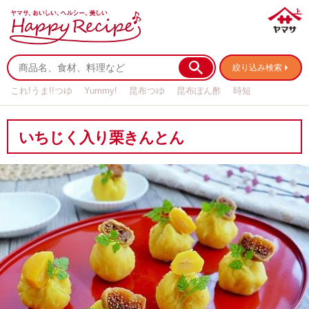
絞り込み検索
これ!うま!!つゆ
Yummy!
昆布つゆ
昆布ぽん酢
時短
リメイク
作り置き
基本の
いちじく入り栗きんとん