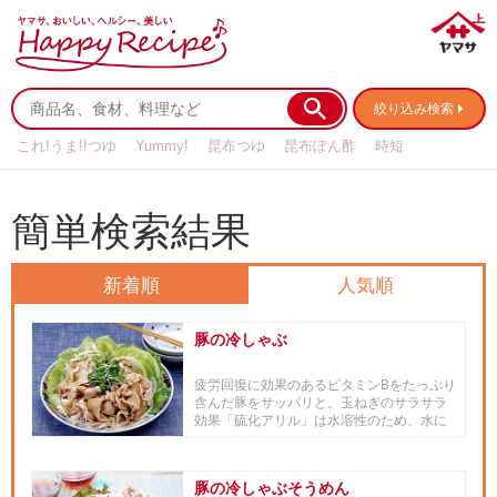
絞り込み検索
これ!うま!!つゆ
Yummy!
昆布つゆ
昆布ぽん酢
時短
リメイク
作り置き
基本の
簡単検索結果
新着順
人気順
豚の冷しゃぶ
疲労回復に効果のあるビタミンBをたっぷり
含んだ豚をサッパリと。玉ねぎのサラサラ
効果「硫化アリル」は水溶性のため、水に
さらす時間は２～３分にしま...
豚の冷しゃぶそうめん