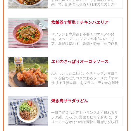
果」で、組み合わせると料理のたのしさ・
おいしさがますますアップする『...
炊飯器で簡単！チキンパエリア
サフランも専用鍋も不要！パエリアの発
祥、スペイン・バレンシア地方のパエリ
ア。海鮮は使わず、鶏肉・野菜・豆で作る
伝統的なパエリアを、炊飯器で手軽...
エビのさっぱりオーロラソース
ぷりっとしたエビに、ケチャップとマヨネ
ーズを合わせたコクのあるソースに「ヤマ
サ まる生ぽん酢」をプラス。爽やかな酸味
と旨みが加わり、さっぱりと...
焼き肉サラダうどん
一皿で野菜もお肉もバランスよく摂れるサ
ラダ麺。たっぷり野菜とピリ辛お肉に、ク
リーミーなかけつゆで豪快に混ぜながら召
し上がれ。だしたっぷりコクの...