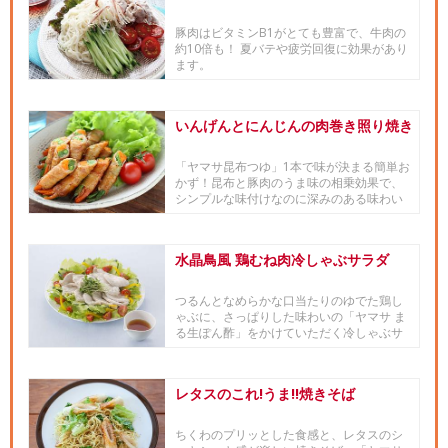
豚肉はビタミンB1がとても豊富で、牛肉の
約10倍も！ 夏バテや疲労回復に効果があり
ます。
いんげんとにんじんの肉巻き照り焼き
「ヤマサ昆布つゆ」1本で味が決まる簡単お
かず！昆布と豚肉のうま味の相乗効果で、
シンプルな味付けなのに深みのある味わい
に！いんげんとにんじんの彩...
水晶鳥風 鶏むね肉冷しゃぶサラダ
つるんとなめらかな口当たりのゆでた鶏し
ゃぶに、さっぱりした味わいの「ヤマサ ま
る生ぽん酢」をかけていただく冷しゃぶサ
ラダです。
レタスのこれ!うま!!焼きそば
ちくわのプリッとした食感と、レタスのシ