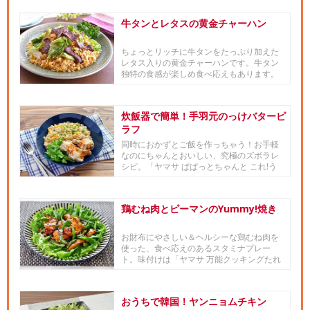
牛タンとレタスの黄金チャーハン
ちょっとリッチに牛タンをたっぷり加えた
レタス入りの黄金チャーハンです。牛タン
独特の食感が楽しめ食べ応えもあります。
味付けは「ヤマサ 香味だし醤...
炊飯器で簡単！手羽元のっけバターピ
ラフ
同時におかずとご飯を作っちゃう！お手軽
なのにちゃんとおいしい、究極のズボラレ
シピ。「ヤマサ ぱぱっとちゃんと これ!う
ま!!つゆ」とバターのコ...
鶏むね肉とピーマンのYummy!焼き
お財布にやさしい＆ヘルシーな鶏むね肉を
使った、食べ応えのあるスタミナプレー
ト。味付けは「ヤマサ 万能クッキングたれ
Yummy! ガーリック&...
おうちで韓国！ヤンニョムチキン