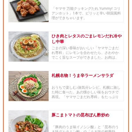
「ヤマサ 万能クッキングたれ Yummy! コリ
アンホット」1本で、ピリッと辛い韓国風料
理ができちゃいます。
ひき肉とレタスのごまレモンだれ冷や
し中華
ごまの深い香味がおいしい「ヤマサごまだ
れ専科」にレモンを合わせたら、さわやか
でこく旨なスープができました。お肉は、
「ヤマサ ぱぱっとちゃんと ...
札幌名物！うま辛ラーメンサラダ
おうちで楽しむ♪旅気分レシピ。札幌に旅し
た時に食べた、あの懐かしい味をおウチで
再現。「ヤマサごまだれ専科」をたっぷり
かけ、ラー油をたらり。「ヤ...
豚こまトマトの昆布ぽん酢炒め
「豚肉のうま味イノシン酸」と「昆布のう
ま味グルタミン酸」の「うま味の相乗効