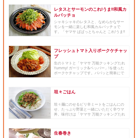
レタスとサーモンのこれ!うま!!和風カ
ルパッチョ
シャキシャキのレタスと、なめらかなサー
モンを一緒に楽しむ和風カルパッチョで
す。「ヤマサ ぱぱっとちゃんと これ!うま!!
つゆ」を使ったソースで...
フレッシュトマト入りポークケチャッ
プ
生のトマトと「ヤマサ 万能クッキングたれ
Yummy! ガーリック&ペッパー」!を使った
ポークケチャップです。パパッと簡単にで
きるので...
坦々ごはん
坦々麺にのせるピリ辛ミートをごはんにの
せ、たっぷり野菜と一緒にいただく辛ウマ
丼。味付けは「ヤマサ 万能クッキングたれ
Yummy! コリアンホ...
生春巻き