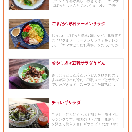
ャキシャキ感が楽しい焼きそば。「ヤマサ
ぱぱっとちゃんと これ!うま!!つゆ」で味付
けすることで、コクが...
ごまだれ専科ラーメンサラダ
おうちdeぱぱっと簡単♪麺レシピ。北海道の
ご当地グルメ「ラーメンサラダ」をアレン
ジ。「ヤマサごまだれ専科」をたっぷりか
けていただきます。■「和...
冷やし坦々豆乳サラダうどん
さっぱりとした冷たいうどんをひき肉のう
まみが染み出た冷たい豆乳スープとサラダ
でいただきます。スープにもそぼろにも
「ヤマサ昆布つゆ」を使うことで...
チョレギサラダ
ごま油・にんにく・塩を加えた手作りドレ
ッシングです。韓国のり・ごま・糸唐辛子
を添えて簡単チョレギサラダ！ わかりやす
い動画はこちら