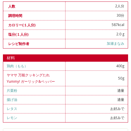
2人分
人数
30分
調理時間
587kcal
カロリー(１人分)
2.0 g
塩分(１人分)
加瀬まなみ
レシピ制作者
材料
鶏肉（もも）
400g
ヤマサ 万能クッキングたれ
50g
Yummy! ガーリック&ペッパー
片栗粉
適量
揚げ油
適量
レタス
お好みで
レモン
お好みで