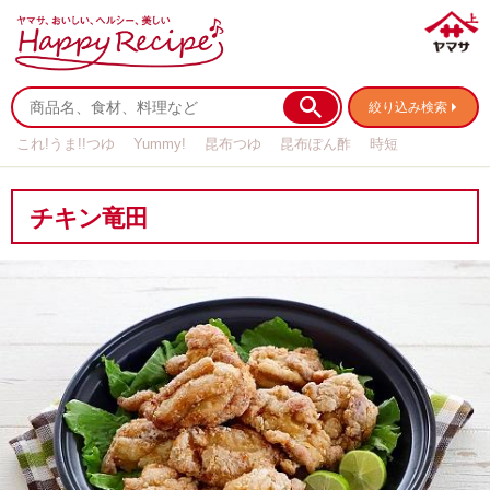
絞り込み検索
これ!うま!!つゆ
Yummy!
昆布つゆ
昆布ぽん酢
時短
リメイク
作り置き
基本の
チキン竜田