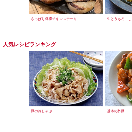
さっぱり檸檬チキンステーキ
生とうもろこし
人気レシピランキング
豚の冷しゃぶ
基本の酢豚