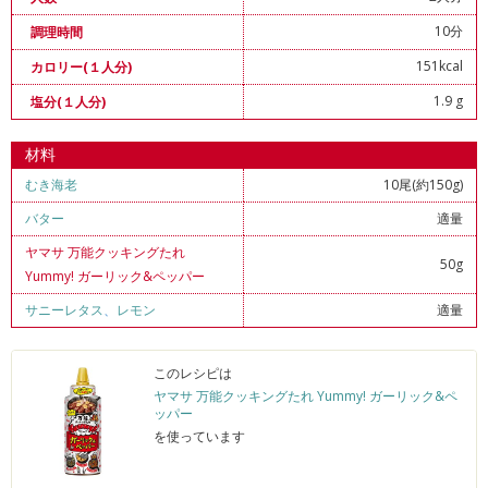
10分
調理時間
151kcal
カロリー(１人分)
1.9 g
塩分(１人分)
材料
むき海老
10尾(約150g)
バター
適量
ヤマサ 万能クッキングたれ
50g
Yummy! ガーリック&ペッパー
サニーレタス
、
レモン
適量
このレシピは
ヤマサ 万能クッキングたれ Yummy! ガーリック&ペ
ッパー
を使っています