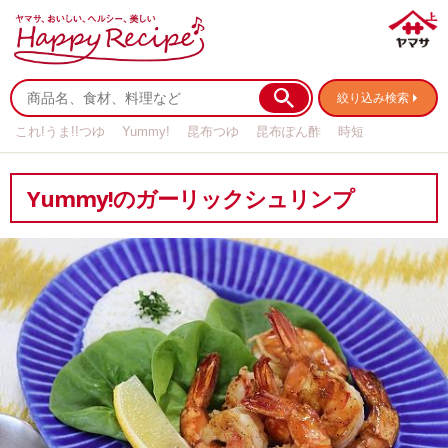
絞り込み検索
これ!うま!!つゆ
Yummy!
昆布つゆ
昆布ぽん酢
時短
リメイク
作り置き
基本の
Yummy!のガーリックシュリンプ