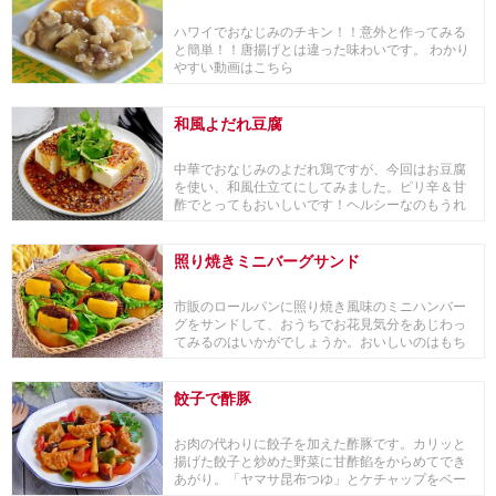
ハワイでおなじみのチキン！！意外と作ってみる
と簡単！！唐揚げとは違った味わいです。 わかり
やすい動画はこちら
和風よだれ豆腐
中華でおなじみのよだれ鶏ですが、今回はお豆腐
を使い、和風仕立てにしてみました。ピリ辛＆甘
酢でとってもおいしいです！ヘルシーなのもうれ
しい♪■「...
照り焼きミニバーグサンド
市販のロールパンに照り焼き風味のミニハンバー
グをサンドして、おうちでお花見気分をあじわっ
てみるのはいかがでしょうか。おいしいのはもち
ろん、彩り...
餃子で酢豚
お肉の代わりに餃子を加えた酢豚です。カリッと
揚げた餃子と炒めた野菜に甘酢餡をからめてでき
あがり。「ヤマサ昆布つゆ」とケチャップをベー