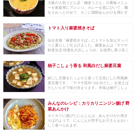
大阪の人気うどん店「極楽うどん」の看板メニュ
ーを家庭用にアレンジ。カレーを底にひいて、麺
をそおっとのせて、そこに鶏卵あんかけを満たす
という3層...
トマト入り麻婆焼きそば
仙台名物「麻婆焼きそば」にトマトを加えサッパ
リと夏らしく仕上げました。麻婆あんは「ヤマサ
鮮度生活 特選丸大豆しょうゆ」を使用し香り良く
コクのあ...
柚子こしょう香る 和風白だし麻婆豆腐
絹ごし豆腐をたっぷりと使って主役にした和風麻
婆豆腐です。「ヤマサ昆布つゆ 白だし」を使えば
だしいらずで味が決まります。辛味は柚子こしょ
う、しょ...
みんなのレシピ：カリカリニンジン揚げ 野
菜あんかけ
カリカリに揚げたにんじんは、あんかけかた焼き
そばのようで、にんじんが苦手なお子さんもおい
しく食べられます。