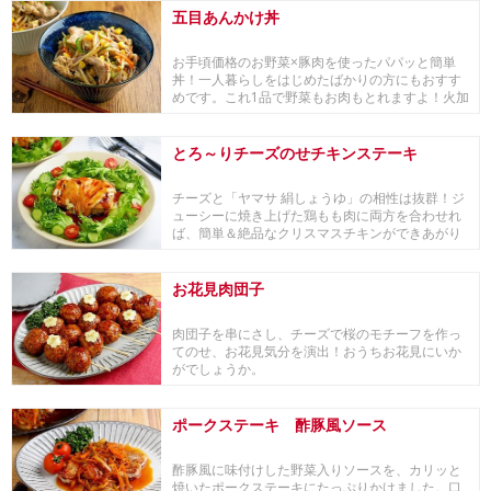
五目あんかけ丼
お手頃価格のお野菜×豚肉を使ったパパッと簡単
丼！一人暮らしをはじめたばかりの方にもおすす
めです。これ1品で野菜もお肉もとれますよ！火加
減はずっ...
とろ～りチーズのせチキンステーキ
チーズと「ヤマサ 絹しょうゆ」の相性は抜群！ジ
ューシーに焼き上げた鶏もも肉に両方を合わせれ
ば、簡単＆絶品なクリスマスチキンができあがり
ます。
お花見肉団子
肉団子を串にさし、チーズで桜のモチーフを作っ
てのせ、お花見気分を演出！おうちお花見にいか
がでしょうか。
ポークステーキ 酢豚風ソース
酢豚風に味付けした野菜入りソースを、カリッと
焼いたポークステーキにたっぷりかけました。口