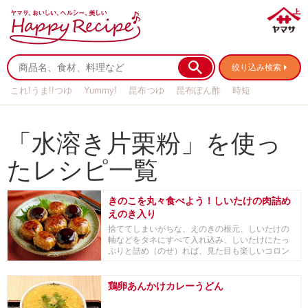
絞り込み検索
これ!うま!!つゆ
Yummy!
昆布つゆ
昆布ぽん酢
時短
リメイク
作り置き
基本の
「水溶き片栗粉」を使っ
たレシピ一覧
きのこを丸々食べよう！しいたけの肉詰め
えのき入り
捨ててしまいがちな、えのきの根元、しいたけの
軸などをタネにすべて入れ込み、しいたけにたっ
ぷりと詰め（のせ）れば、見た目も楽しいコロン
コロンの肉...
鶏卵あんかけカレーうどん