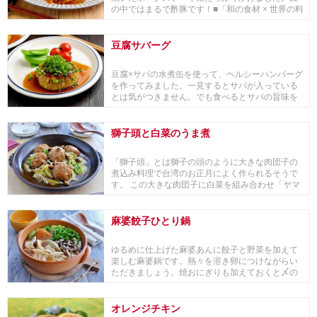
の中ではまるで酢豚です！■「和の食材 × 世界の料
理」...
豆腐サバーグ
豆腐×サバの水煮缶を使って、ヘルシーハンバーグ
を作ってみました。一見するとサバが入っている
とは気がつきません。でも食べるとサバの旨味を
感じます...
獅子頭と白菜のうま煮
「獅子頭」とは獅子の頭のように大きな肉団子の
煮込み料理で台湾のお正月によく作られるそうで
す。 この大きな肉団子に白菜を組み合わせ「ヤマ
サ ぱぱ...
麻婆餃子ひとり鍋
ゆるめに仕上げた麻婆あんに餃子と野菜を加えて
楽しむ麻婆鍋です。熱々を溶き卵につけながらい
ただきましょう。焼おにぎりも加えておくと〆の
頃にはおじ...
オレンジチキン