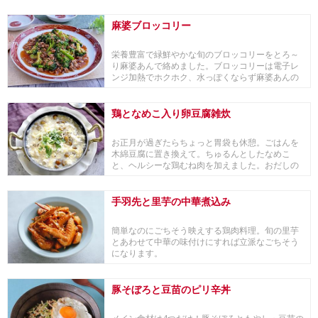
スに酸味を...
麻婆ブロッコリー
栄養豊富で緑鮮やかな旬のブロッコリーをとろ～
り麻婆あんで絡めました。ブロッコリーは電子レ
ンジ加熱でホクホク、水っぽくならず麻婆あんの
味を薄めま...
鶏となめこ入り卵豆腐雑炊
お正月が過ぎたらちょっと胃袋も休憩。ごはんを
木綿豆腐に置き換えて。ちゅるんとしたなめこ
と、ヘルシーな鶏むね肉を加えました。おだしの
香りとやさし...
手羽先と里芋の中華煮込み
簡単なのにごちそう映えする鶏肉料理。旬の里芋
とあわせて中華の味付けにすれば立派なごちそう
になります。
豚そぼろと豆苗のピリ辛丼