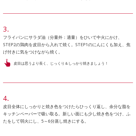
フライパンにサラダ油（分量外：適量）をひいて中火にかけ、
STEP2の鶏肉を皮目から入れて焼く。STEP1のにんにくも加え、焦
げ付きに気をつけながら焼く。
皮目は思うより長く、じっくり＆しっかり焼きましょう！
皮目全体にしっかりと焼き色をつけたらひっくり返し、余分な脂を
キッチンペーパーで吸い取る。新しい面にも少し焼き色をつけ、ふ
たをして弱火にし、5～6分蒸し焼きにする。