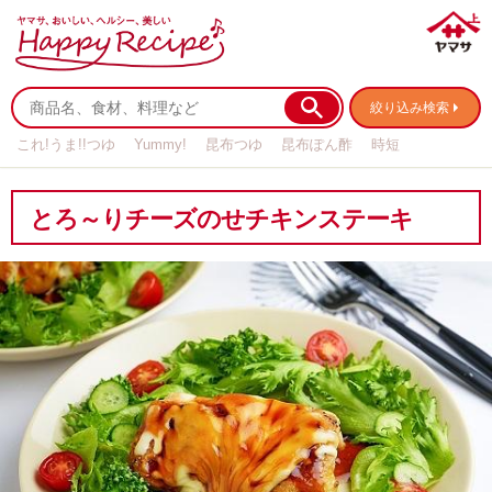
絞り込み検索
これ!うま!!つゆ
Yummy!
昆布つゆ
昆布ぽん酢
時短
リメイク
作り置き
基本の
とろ～りチーズのせチキンステーキ