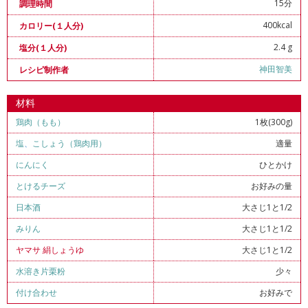
15分
調理時間
400kcal
カロリー(１人分)
2.4 g
塩分(１人分)
神田智美
レシピ制作者
材料
鶏肉（もも）
1枚(300g)
塩
、
こしょう（鶏肉用）
適量
にんにく
ひとかけ
とけるチーズ
お好みの量
日本酒
大さじ1と1/2
みりん
大さじ1と1/2
ヤマサ 絹しょうゆ
大さじ1と1/2
水溶き片栗粉
少々
付け合わせ
お好みで