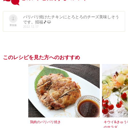
パリパリ焼けたチキンにとろとろのチーズ美味しそう
です。招福🎵😺
野良猫
2022.12.17
このレシピを見た方へのおすすめ
鶏肉のパリパリ焼き
キウイ&きゅう
のサラダ