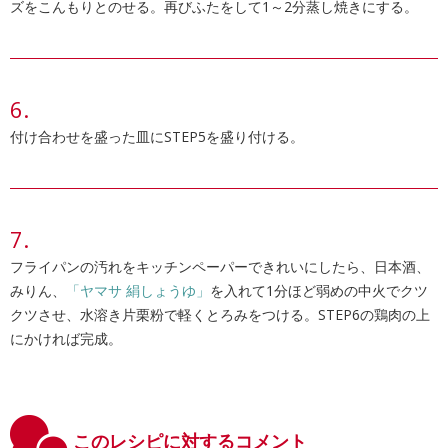
ズをこんもりとのせる。再びふたをして1～2分蒸し焼きにする。
付け合わせを盛った皿にSTEP5を盛り付ける。
フライパンの汚れをキッチンペーパーできれいにしたら、日本酒、
みりん、
「ヤマサ 絹しょうゆ」
を入れて1分ほど弱めの中火でクツ
クツさせ、水溶き片栗粉で軽くとろみをつける。STEP6の鶏肉の上
にかければ完成。
このレシピに対するコメント