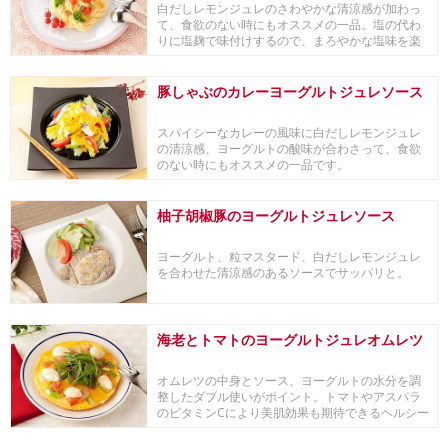
白だしレモンジュレのさわやかな清涼感が加わっ
て、食欲のない時にもオススメの一品。塩の代わ
りに塩麹で味付けするので、まろやかな塩味を楽
しめます。
豚しゃぶのカレーヨーグルトジュレソース
スパイシーなカレーの風味に白だしレモンジュレ
の清涼感、ヨーグルトの酸味が合わさって、食欲
のない時にもオススメの一品です。
柚子胡椒豚のヨーグルトジュレソース
ヨーグルト、粒マスタード、白だしレモンジュレ
を合わせた清涼感のあるソースでサッパリと。
海老とトマトのヨーグルトジュレオムレツ
オムレツの中身とソース、ヨーグルトの水分を調
整したダブル使いがポイント。トマトやアスパラ
のビタミンCにより美肌効果も期待できるヘルシー
オムレツ。