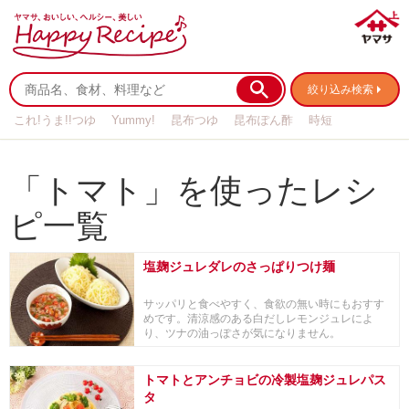
絞り込み検索
これ!うま!!つゆ
Yummy!
昆布つゆ
昆布ぽん酢
時短
リメイク
作り置き
基本の
「トマト」を使ったレシ
ピ一覧
塩麹ジュレダレのさっぱりつけ麺
サッパリと食べやすく、食欲の無い時にもおすす
めです。清涼感のある白だしレモンジュレによ
り、ツナの油っぽさが気になりません。
トマトとアンチョビの冷製塩麹ジュレパス
タ