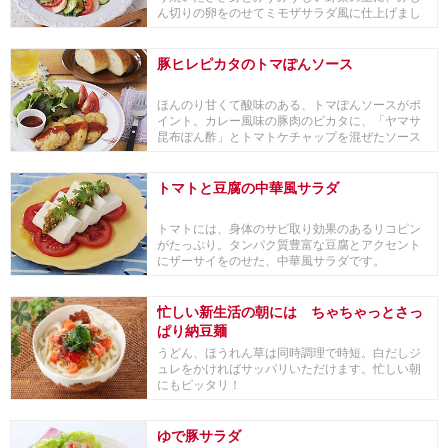
ん切りの卵をのせてミモザサラダ風に仕上げまし
た。「ヤ...
豚ヒレピカタのトマぽんソース
ほんのり甘くて酸味のある、トマぽんソースがポ
イント。カレー風味の豚肉のピカタに、「ヤマサ
昆布ぽん酢」とトマトケチャップを混ぜたソース
をかけまし...
トマトと豆腐の中華風サラダ
トマトには、身体のサビ取り効果のあるリコピン
がたっぷり。タンパク質豊富な豆腐とアクセント
にザーサイをのせた、中華風サラダです。
忙しい新生活の朝には ちゃちゃっとさっ
ぱり納豆麺
うどん、ほうれん草は同時調理で時短。白だしジ
ュレをかければサッパリいただけます。忙しい朝
にもピッタリ！
ゆで豚サラダ