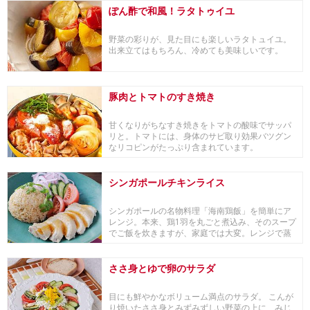
ぽん酢で和風！ラタトゥイユ
野菜の彩りが、見た目にも楽しいラタトュイユ。
出来立てはもちろん、冷めても美味しいです。
豚肉とトマトのすき焼き
甘くなりがちなすき焼きをトマトの酸味でサッパ
リと。トマトには、身体のサビ取り効果バツグン
なリコピンがたっぷり含まれています。
シンガポールチキンライス
シンガポールの名物料理「海南鶏飯」を簡単にア
レンジ。本来、鶏1羽を丸ごと煮込み、そのスープ
でご飯を炊きますが、家庭では大変。レンジで蒸
し鶏を作...
ささ身とゆで卵のサラダ
目にも鮮やかなボリューム満点のサラダ。 こんが
り焼いたささ身とみずみずしい野菜の上に、みじ