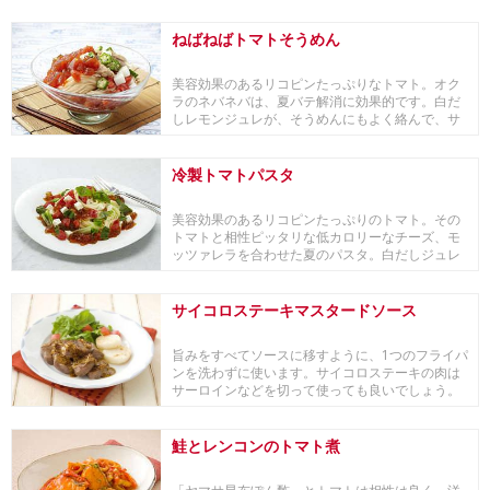
ねばねばトマトそうめん
美容効果のあるリコピンたっぷりなトマト。オク
ラのネバネバは、夏バテ解消に効果的です。白だ
しレモンジュレが、そうめんにもよく絡んで、サ
ッパリ美味...
冷製トマトパスタ
美容効果のあるリコピンたっぷりのトマト。その
トマトと相性ピッタリな低カロリーなチーズ、モ
ッツァレラを合わせた夏のパスタ。白だしジュレ
で、サッパリと。
サイコロステーキマスタードソース
旨みをすべてソースに移すように、1つのフライパ
ンを洗わずに使います。サイコロステーキの肉は
サーロインなどを切って使っても良いでしょう。
鮭とレンコンのトマト煮