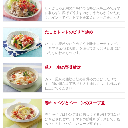
しゃぶしゃぶ用の肉をゆでる時は火を止めて冷水
に取らずに広げて冷ますのが、やわらかくいただ
くポイントです。トマトを加えたソースをたっぷ
りかけてい...
たことトマトのピリ辛炒め
たこに小麦粉をからめてうま味をコーティング。
「ヤマサ昆布ぽん酢」を使ってさっぱりと夏にぴ
ったりの炒めものです。
落とし卵の野菜雑炊
カレー風味の雑炊は朝の目覚めにはぴったりで
す。卵の固さは半熟でも火を通しても。お好みで
仕上げてください。
春キャベツとベーコンのスープ煮
春キャベツはシンプルに味つけするだけで甘みが
ひきだされます。トマトの酸味をプラスして、あ
っさりとしたやさしいスープ煮です。