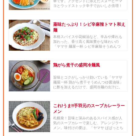
華です。アクセントに添えたスヌーピーマ
ヨとウッドストック辛子でおいしさ倍増！
冷やし中華のタレはおうちにあ...
薬味たっぷり！シビ辛麻辣トマト和え
麺
本格スパイスや花椒油など、辛みや痺れも
加わった、香り高く風味豊かな味わいの
「ヤマサ 麺屋一杯 シビ辛麻辣そうめんつ
ゆ」にたっぷりの薬味を加えて...
鶏がら煮干の盛岡冷麺風
旨味とコクがしっかり効いている「ヤマサ
麺屋一杯 鶏がら煮干そうめんつゆ醤油味」
に酢を加えるだけで、盛岡冷麺の出汁に。
キムチを加えても負けない...
これ!うま!!手羽元のスープカレーラー
メン
札幌発！旨味と深みのあるスパイス感が人
気のスープカレーで楽しむ、アレンジラー
メン。味付けの要は、「ヤマサ ぱぱっとち
ゃんと これ!うま!!つゆ...