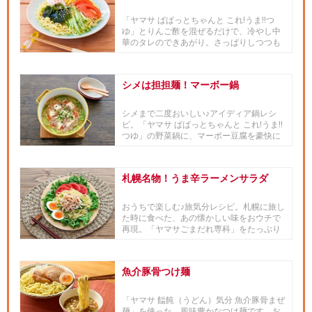
「ヤマサ ぱぱっとちゃんと これ!うま!!つ
ゆ」とりんご酢を混ぜるだけで、冷やし中
華のタレのできあがり。さっぱりしつつも
甘みが感じられる、昔な...
シメは担担麺！マーボー鍋
シメまで二度おいしい♪アイディア鍋レシ
ピ。「ヤマサ ぱぱっとちゃんと これ!うま!!
つゆ」の野菜鍋に、マーボー豆腐を豪快に
かけた「マーボー鍋」...
札幌名物！うま辛ラーメンサラダ
おうちで楽しむ♪旅気分レシピ。札幌に旅し
た時に食べた、あの懐かしい味をおウチで
再現。「ヤマサごまだれ専科」をたっぷり
かけ、ラー油をたらり。「ヤ...
魚介豚骨つけ麺
「ヤマサ 饂飩（うどん）気分 魚介豚骨まぜ
麺」を使った、風味豊かなつけ麺です。お