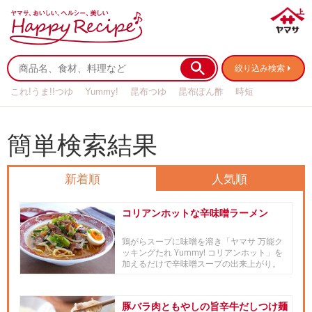
絞り込み検索
これ!うま!!つゆ
Yummy!
昆布つゆ
昆布ぽん酢
時短
リメイク
作り置き
基本の
簡単検索結果
新着順
人気順
コリアンホットな辛味噌ラーメン
鶏がらスープに味噌を溶き「ヤマサ 万能ク
ッキングたれ Yummy! コリアンホット」を
加えるだけで辛味噌スープの出来上がり。
お店のような辛味噌...
豚バラ肉ともやしの旨辛牛だしつけ麺