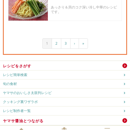
あっさり＆貝のコク深い冷し中華のレシピ
です。
1
2
3
›
»
レシピをさがす
レシピ簡単検索
旬の食材
ヤマサのおいしさ太鼓判レシピ
クッキング裏ワザラボ
レシピ制作者一覧
ヤマサ醤油とつながる