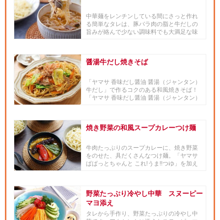
中華麺をレンチンしている間にさっと作れ
る簡単なタレは、豚バラ肉の脂と牛だしの
旨みが絡んで少ない調味料でも大満足な味
に！大人はお好みでラー油をか...
醤湯牛だし焼きそば
「ヤマサ 香味だし醤油 醤湯（ジャンタン）
牛だし」で作るコクのある和風焼きそば！
「ヤマサ 香味だし醤油 醤湯（ジャンタン）
牛だし」を使うこ...
焼き野菜の和風スープカレーつけ麺
牛肉たっぷりのスープカレーに、焼き野菜
をのせた、具だくさんなつけ麺。「ヤマサ
ぱぱっとちゃんと これ!うま!!つゆ」を加え
て出汁の深みをプラス...
野菜たっぷり冷やし中華 スヌーピー
マヨ添え
タレから手作り、野菜たっぷりの冷やし中