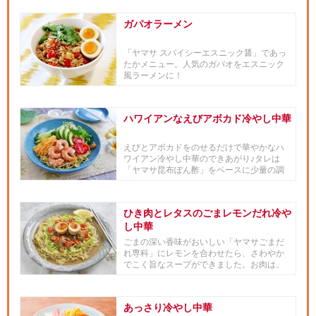
ガパオラーメン
「ヤマサ スパイシーエスニック醤」であっ
たかメニュー。人気のガパオをエスニック
風ラーメンに！
ハワイアンなえびアボカド冷やし中華
えびとアボカドをのせるだけで華やかなハ
ワイアン冷やし中華のできあがり♪タレは
「ヤマサ昆布ぽん酢」をベースに少量の調
味料を加えれば簡単に作れます...
ひき肉とレタスのごまレモンだれ冷や
し中華
ごまの深い香味がおいしい「ヤマサごまだ
れ専科」にレモンを合わせたら、さわやか
でこく旨なスープができました。お肉は、
「ヤマサ ぱぱっとちゃんと ...
あっさり冷やし中華