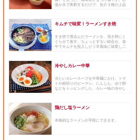
湯か水で希釈するだけで、魚介３種の上品
な香りと力強いうま味に、...
キムチで味変！ラーメンすき焼
すき焼で煮込んだラーメンを、溶き卵にく
ぐらせて食す、ちょっとずるい組合せ。途
中でキムチを投入しピリ辛風味に味変し二
度楽しみます。■「和の食材 ...
冷やしカレー中華
冷たいカレースープを中華麺にかけ、トマ
トや細切りのピーマン、にんじん、ゆで卵
などをトッピングした、カレー味の冷やし
中華です。■「和の食材 × ...
鶏だし塩ラーメン
本格的なラーメンが手軽にできます。