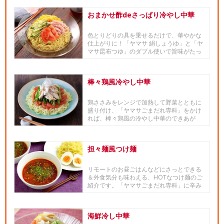
おまかせ酢deさっぱり冷やし中華
色とりどりの具を乗せるだけで、華やかな
仕上がりに！「ヤマサ 絹しょうゆ」と「ヤ
マサ昆布つゆ」のダブル使いで旨味がたっ
ぷり♪酸味がマイルドなので...
棒々鶏風冷やし中華
鶏ささみをレンジで加熱して野菜とともに
盛り付け、「ヤマサごまだれ専科」をかけ
れば、棒々鶏風の冷やし中華のできあが
り。お好みの野菜でアレンジも可...
担々麺風つけ麺
リモートのお昼ごはんなどにさっとできる
＆外食気分も味わえる、HOTなつけ麺のご
紹介です。「ヤマサごまだれ専科」に辛み
を掛け合わせ、担々麺風のつ...
海鮮冷し中華