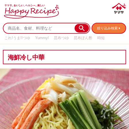
絞り込み検索
これ!うま!!つゆ
Yummy!
昆布つゆ
昆布ぽん酢
時短
リメイク
作り置き
基本の
海鮮冷し中華