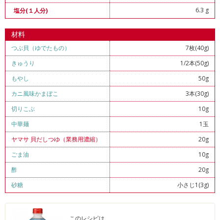
6.3 g
塩分(１人分)
材料
つぶ貝（ゆでたもの）
7枚(40g)
きゅうり
1/2本(50g)
もやし
50g
カニ風味かまぼこ
3本(30g)
切りこぶ
10g
中華麺
1玉
ヤマサ 貝だしつゆ（業務用濃縮）
20g
ごま油
10g
酢
20g
砂糖
小さじ1(3g)
このレシピは