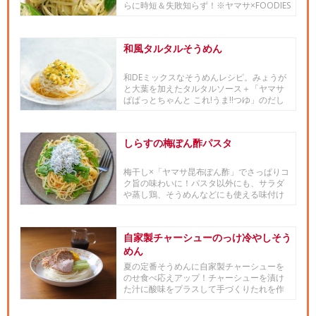
らに時短＆失敗知らず！※ヤマサ×FOODIES
レシピコラボ企画「冷...
和風タルタルそうめん
和DEミックスなそうめんレシピ。みょうが
と大葉を加えたタルタルソース＋「ヤマサ
ぱぱっとちゃんと これ!うま!!つゆ」のだし
つゆで食べれば驚き...
しらすの梅ぽん酢パスタ
梅干し×「ヤマサ昆布ぽん酢」でさっぱりコ
ク旨の味わいに！パスタ以外にも、サラダ
や蒸し鶏、そうめんなどにも使える味付け
です。
自家製チャーシューのっけ冷やしそう
めん
夏の定番そうめんに自家製チャーシューを
のせ食べ応えアップ！チャーシューを漬け
た汁に酸味をプラスして手づくりたれを作
ります。