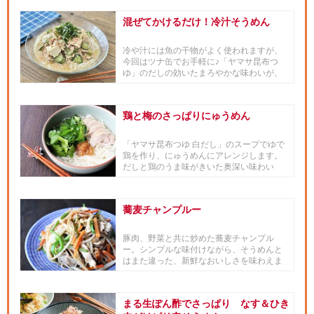
混ぜてかけるだけ！冷汁そうめん
冷や汁には魚の干物がよく使われますが、
今回はツナ缶でお手軽に♪「ヤマサ昆布つ
ゆ」のだしの効いたまろやかな味わいが、
素材の味をまとめてくれます。...
鶏と梅のさっぱりにゅうめん
「ヤマサ昆布つゆ 白だし」のスープでゆで
鶏を作り、にゅうめんにアレンジします。
だしと鶏のうま味がきいた奥深い味わい
に、梅をプラスしてさっぱりと...
蕎麦チャンプルー
豚肉、野菜と共に炒めた蕎麦チャンプル
ー。シンプルな味付けながら、そうめんと
はまた違った、新鮮なおいしさを味わえま
す。
まる生ぽん酢でさっぱり なす＆ひき