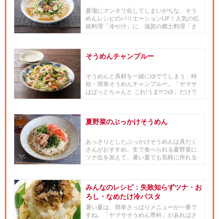
夏場にマンネリ化してしまいがちな、そう
めんレシピのバリエーションUP！人気の伝
統料理「冷や汁」に、滋賀の郷土料理「さ
ばそうめん」のアイデアを缶...
そうめんチャンプルー
そうめんと具材を一緒にゆでてしまう、時
短・簡単そうめんチャンプルー。「ヤマサ
ぱぱっとちゃんと これ!うま!!つゆ」だけで
味が決まる！時間が無...
夏野菜のぶっかけそうめん
あっさりとしたぶっかけそうめんは具だく
さんがおすすめ。生で食べられる夏野菜に
ツナ缶を加えて、暑い夏でも気軽に作れる
ようにしました。梅肉を加えて...
みんなのレシピ：失敗知らずツナ・お
ろし・なめたけ冷パスタ
暑い夏は、簡単さっぱりメニューが一番で
すね。「ヤマサそうめん専科」があればさ