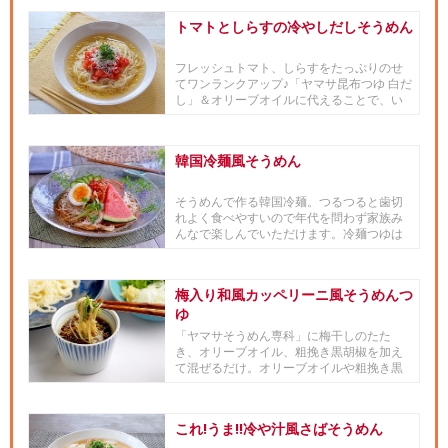
トマトとしらすの冷やしだしそうめん
フレッシュトマト、しらすをたっぷりのせ
てワンランクアップ♪「ヤマサ昆布つゆ 白だ
し」＆オリーブオイルに代えることで、い
つものそうめんが新鮮な味...
韓国冷麺風そうめん
そうめんで作る韓国冷麺。つるつると歯切
れよく食べやすいので年代を問わず家族み
んなで楽しんでいただけます。冷麺つゆは
「ヤマサそうめん専科」をベー...
梅入り和風カッペリーニ風そうめんつ
ゆ
「ヤマサそうめん専科」に梅干しのたた
き、オリーブオイル、粗挽き黒胡椒を加え
て混ぜるだけ。オリーブオイルや粗挽き黒
胡椒の効果でカッペリーニを食べ...
これ!うま!!冷や汁風さばそうめん