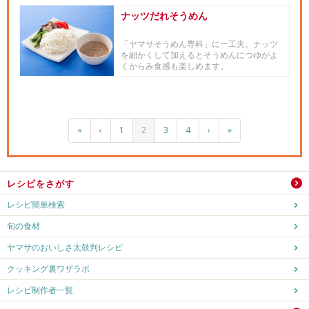
ナッツだれそうめん
「ヤマサそうめん専科」に一工夫。ナッツ
を細かくして加えるとそうめんにつゆがよ
くからみ食感も楽しめます。
«
‹
1
2
3
4
›
»
レシピをさがす
レシピ簡単検索
旬の食材
ヤマサのおいしさ太鼓判レシピ
クッキング裏ワザラボ
レシピ制作者一覧