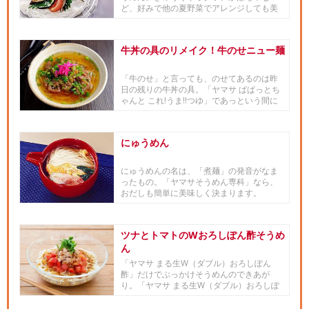
ど、好みで他の夏野菜でアレンジしても美
味しくいただけます。
牛丼の具のリメイク！牛のせニュー麺
「牛のせ」と言っても、のせてあるのは昨
日の残りの牛丼の具。「ヤマサ ぱぱっとち
ゃんと これ!うま!!つゆ」であっという間に
できあがったスープに...
にゅうめん
にゅうめんの名は、「煮麺」の発音がなま
ったもの。「ヤマサそうめん専科」なら、
おだしも簡単に美味しく決まります。
ツナとトマトのWおろしぽん酢そうめ
ん
「ヤマサ まる生W（ダブル）おろしぽん
酢」だけでぶっかけそうめんのできあが
り。「ヤマサ まる生W（ダブル）おろしぽ
ん酢」は玉ねぎの甘味が感じら...