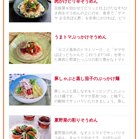
肉がけピリ辛そうめん
豆板醤を効かせてピリッと仕上げたなす×ひ
き肉をそうめんの上にのせ、食卓で「ヤマ
サ まる生ぽん酢」を全体にかければ、ピリ
辛＆さっぱりそうめんの完...
うまトマぶっかけそうめん
「カゴメ基本のトマトソース」と「ヤマサ
ぱぱっとちゃんと これ!うま!!つゆ」を使っ
た豚肉と野菜たっぷりの彩り豊かなトマト
味のぶっかけそうめん...
豚しゃぶと蒸し茄子のぶっかけ麺
豚しゃぶと蒸しなすをトッピングしたぶっ
かけ麺です。「ヤマサ昆布つゆ」と梅干し
の酸味でサッパリいただきましょう。蒸し
なすはレンチン調理で簡単、と...
夏野菜の彩りそうめん
夏野菜の代表、なすとトマトでサッパリそ
うめん。きゅうりやオクラ、かぼちゃな