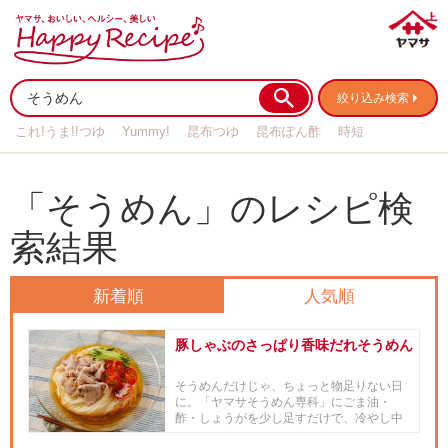
絞り込み検索
これ!うま!!つゆ
Yummy!
昆布つゆ
昆布ぽん酢
時短
リメイク
作り置き
基本の
「そうめん」のレシピ検
索結果
新着順
人気順
豚しゃぶのさっぱり香味だれそうめん
そうめんだけじゃ、ちょっと物足りない日
に。「ヤマサそうめん専科」にごま油・
酢・しょうがを少し足すだけで、冷やし中
華のようなさっぱりコクのある味...