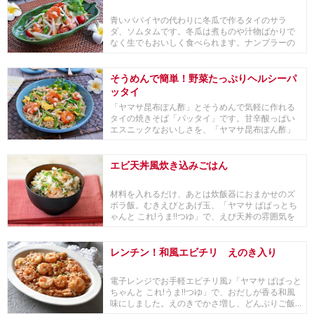
青いパパイヤの代わりに冬瓜で作るタイのサラ
ダ、ソムタムです。冬瓜は煮ものや汁物ばかりで
なく生でもおいしく食べられます。ナンプラーの
代わりに「ヤ...
そうめんで簡単！野菜たっぷりヘルシーパ
ッタイ
「ヤマサ昆布ぽん酢」とそうめんで気軽に作れる
タイの焼きそば「パッタイ」です。甘辛酸っぱい
エスニックなおいしさを、「ヤマサ昆布ぽん酢」
とオイスタ...
エビ天丼風炊き込みごはん
材料を入れるだけ、あとは炊飯器におまかせのズ
ボラ飯。むきえびとあげ玉、「ヤマサ ぱぱっとち
ゃんと これ!うま!!つゆ」で、えび天丼の雰囲気を
ち...
レンチン！和風エビチリ えのき入り
電子レンジでお手軽エビチリ風♪「ヤマサ ぱぱっと
ちゃんと これ!うま!!つゆ」で、おだしが香る和風
味にしました。えのきでかさ増し、どんぶりご飯...