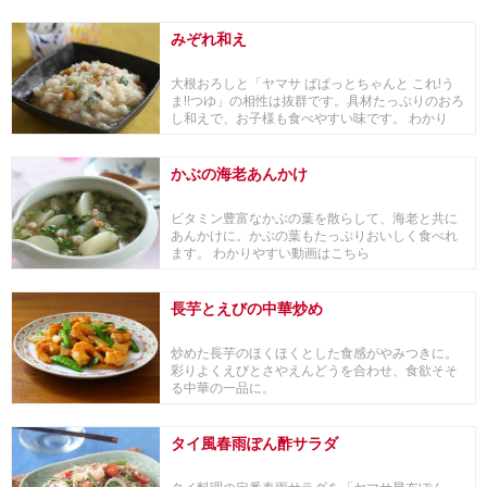
みぞれ和え
大根おろしと「ヤマサ ぱぱっとちゃんと これ!う
ま!!つゆ」の相性は抜群です。具材たっぷりのおろ
し和えで、お子様も食べやすい味です。 わかり
や...
かぶの海老あんかけ
ビタミン豊富なかぶの葉を散らして、海老と共に
あんかけに。かぶの葉もたっぷりおいしく食べれ
ます。 わかりやすい動画はこちら
長芋とえびの中華炒め
炒めた長芋のほくほくとした食感がやみつきに。
彩りよくえびとさやえんどうを合わせ、食欲そそ
る中華の一品に。
タイ風春雨ぽん酢サラダ