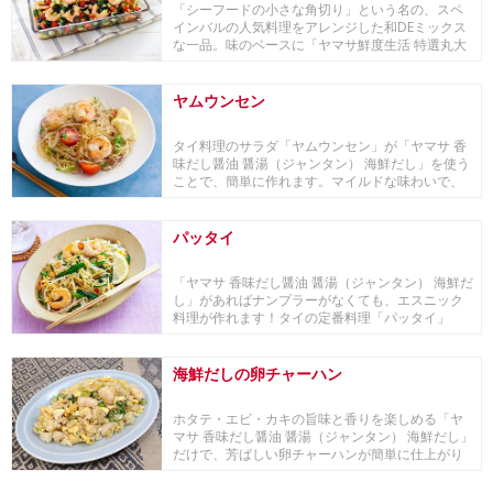
「シーフードの小さな角切り」という名の、スペ
インバルの人気料理をアレンジした和DEミックス
な一品。味のベースに「ヤマサ鮮度生活 特選丸大
豆しょ...
ヤムウンセン
タイ料理のサラダ「ヤムウンセン」が「ヤマサ 香
味だし醤油 醤湯（ジャンタン） 海鮮だし」を使う
ことで、簡単に作れます。マイルドな味わいで、
お子...
パッタイ
「ヤマサ 香味だし醤油 醤湯（ジャンタン） 海鮮だ
し」があればナンプラーがなくても、エスニック
料理が作れます！タイの定番料理「パッタイ」
も、「...
海鮮だしの卵チャーハン
ホタテ・エビ・カキの旨味と香りを楽しめる「ヤ
マサ 香味だし醤油 醤湯（ジャンタン） 海鮮だし」
だけで、芳ばしい卵チャーハンが簡単に仕上がり
ます。