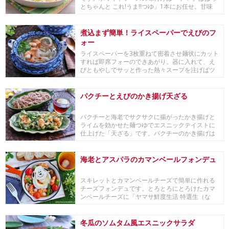
とちゃんと これ!うま!!つゆ」1本にお任せ。甘味
の...
煮込まず簡単！ライスペーパーでえびのフ
ォー
ライスペーパーを3枚重ねて密着させ麺状にカット
すれば即席フォーのできあがり。器に入れて、え
びともやしでサッと作った熱々スープを注げばツ
ルツルモ...
パクチーとえびのかき揚げ天ざる
パクチーと海老でサクサクに揚がったかき揚げと
ライムを効かせた麺つゆでエスニックテイストに
仕上げた「天ざる」です。パクチーのかき揚げは
独特の香り...
海老とアスパラのカマンベールフォンデュ
スキレットとカマンベールチーズで簡単に作れる
チーズフォンデュです。とろとろにとろけたカマ
ンベールチーズに「ヤマサ鮮度生活 特選生（な
ま）しょう...
冬瓜のソムタム風エスニックサラダ