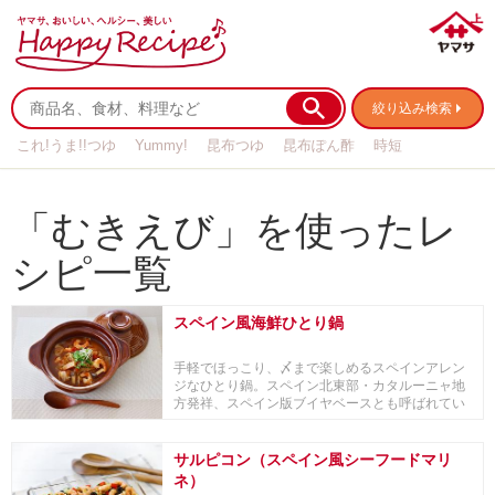
絞り込み検索
これ!うま!!つゆ
Yummy!
昆布つゆ
昆布ぽん酢
時短
リメイク
作り置き
基本の
「むきえび」を使ったレ
シピ一覧
スペイン風海鮮ひとり鍋
手軽でほっこり、〆まで楽しめるスペインアレン
ジなひとり鍋。スペイン北東部・カタルーニャ地
方発祥、スペイン版ブイヤベースとも呼ばれてい
る魚介たっ...
サルピコン（スペイン風シーフードマリ
ネ）