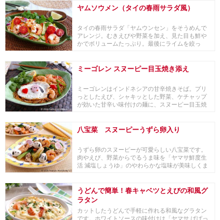
ヤムソウメン（タイの春雨サラダ風）
タイの春雨サラダ「ヤムウンセン」をそうめんで
アレンジ。むきえびや野菜を加え、見た目も鮮や
かでボリュームたっぷり。最後にライムを絞っ
て、さわやか...
ミーゴレン スヌーピー目玉焼き添え
ミーゴレンはインドネシアの甘辛焼きそば。プリ
っとしたえび、シャキッとした野菜、ケチャップ
が効いた甘辛い味付けの麺に、スヌーピー目玉焼
きを添えて...
八宝菜 スヌーピーうずら卵入り
うずら卵のスヌーピーが可愛らしい八宝菜です。
肉やえび、野菜からでるうま味を「ヤマサ鮮度生
活 減塩しょうゆ」のやわらかな塩味が美味しくま
とめてく...
うどんで簡単！春キャベツとえびの和風グ
ラタン
カットしたうどんで手軽に作れる和風なグラタン
です。ホワイトソースの味付けは「ヤマサ ぱぱっ