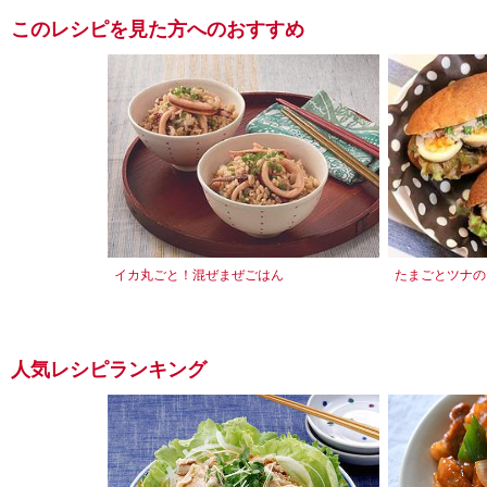
このレシピを見た方へのおすすめ
イカ丸ごと！混ぜまぜごはん
たまごとツナの
人気レシピランキング