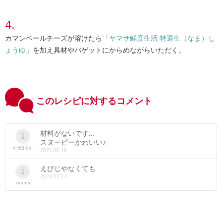
カマンベールチーズが溶けたら
「ヤマサ鮮度生活 特選生（なま）し
ょうゆ」
を加え具材やバゲットにからめながらいただく。
このレシピに対するコメント
材料がないです…
スヌーピーかわいい♪
かぜはるか
2025.06.18
えびじやなくても
2024.07.24
Ranma