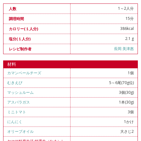
1～2人分
人数
15分
調理時間
386kcal
カロリー(１人分)
2.1 g
塩分(１人分)
長岡 美津惠
レシピ制作者
材料
カマンベールチーズ
1個
むきえび
5～6尾(70g位)
マッシュルーム
3個(30g)
アスパラガス
1本(30g)
ミニトマト
3個
にんにく
1かけ
オリーブオイル
大さじ2