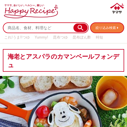
絞り込み検索
これ!うま!!つゆ
Yummy!
昆布つゆ
昆布ぽん酢
時短
リメイク
作り置き
基本の
海老とアスパラのカマンベールフォンデ
ュ