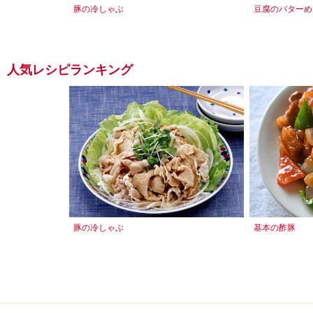
豚の冷しゃぶ
豆腐のバターめ
人気レシピランキング
豚の冷しゃぶ
基本の酢豚