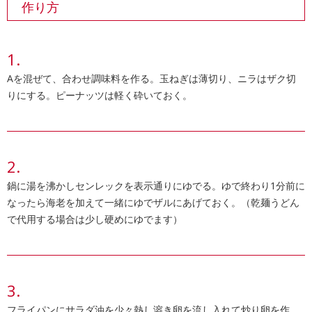
作り方
Aを混ぜて、合わせ調味料を作る。玉ねぎは薄切り、ニラはザク切
りにする。ピーナッツは軽く砕いておく。
鍋に湯を沸かしセンレックを表示通りにゆでる。ゆで終わり1分前に
なったら海老を加えて一緒にゆでザルにあげておく。（乾麺うどん
で代用する場合は少し硬めにゆでます）
フライパンにサラダ油を少々熱し溶き卵を流し入れて炒り卵を作