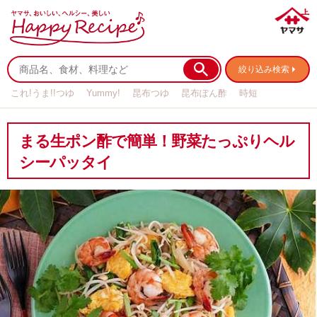
絞り込み検索
これ!うま!!つゆ
Yummy!
昆布つゆ
昆布ぽん酢
時短
リメイク
作り置き
基本の
まる生ポン酢で簡単！野菜たっぷりヘル
シーパッタイ