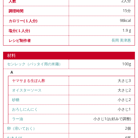
2人分
人数
15分
調理時間
98kcal
カロリー(１人分)
1.9 g
塩分(１人分)
長岡 美津惠
レシピ制作者
材料
センレック（パッタイ用の米麺）
100g
A
ヤマサまる生ぽん酢
大さじ3
オイスターソース
大さじ2
砂糖
小さじ2
おろしにんにく
小さじ1
ラー油
小さじ1(お好みで調整)
卵（溶いておく）
2個
むきえび
6尾