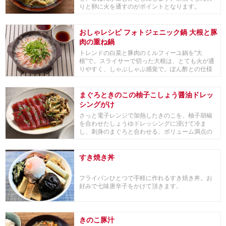
りと卵に火を通すのがポイントとなります。
おしゃレシピ フォトジェニック鍋 大根と豚
肉の重ね鍋
トレンドの白菜と豚肉のミルフィーユ鍋を“大
根”で。スライサーで切った大根は、とても火が通
りやすく、しゃぶしゃぶ感覚で。ぽん酢との仕様
も抜群！間...
まぐろときのこの柚子こしょう醤油ドレッ
シングがけ
さっと電子レンジで加熱したきのこを、柚子胡椒
を合わせたしょうゆドレッシングに浸けて冷ま
し、刺身のまぐろと合わせる、ボリューム満点の
レシピです。
すき焼き丼
フライパンひとつで手軽に作れるすき焼き丼。お
好みで七味唐辛子をかけて頂きます。
きのこ豚汁