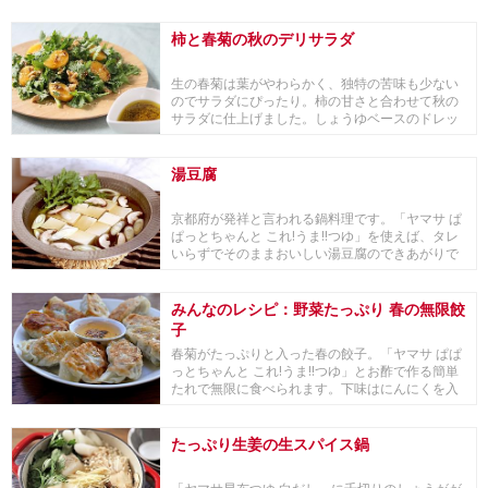
「ヤマサ ...
柿と春菊の秋のデリサラダ
生の春菊は葉がやわらかく、独特の苦味も少ない
のでサラダにぴったり。柿の甘さと合わせて秋の
サラダに仕上げました。しょうゆベースのドレッ
シングは和...
湯豆腐
京都府が発祥と言われる鍋料理です。「ヤマサ ぱ
ぱっとちゃんと これ!うま!!つゆ」を使えば、タレ
いらずでそのままおいしい湯豆腐のできあがりで
す...
みんなのレシピ：野菜たっぷり 春の無限餃
子
春菊がたっぷりと入った春の餃子。「ヤマサ ぱぱ
っとちゃんと これ!うま!!つゆ」とお酢で作る簡単
たれで無限に食べられます。下味はにんにくを入
れ...
たっぷり生姜の生スパイス鍋