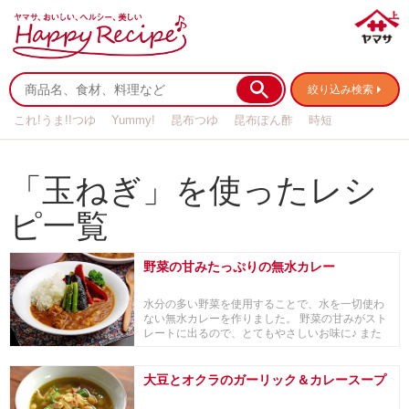
絞り込み検索
これ!うま!!つゆ
Yummy!
昆布つゆ
昆布ぽん酢
時短
リメイク
作り置き
基本の
「玉ねぎ」を使ったレシ
ピ一覧
野菜の甘みたっぷりの無水カレー
水分の多い野菜を使用することで、水を一切使わ
ない無水カレーを作りました。 野菜の甘みがスト
レートに出るので、とてもやさしいお味に♪ また
あ...
大豆とオクラのガーリック＆カレースープ