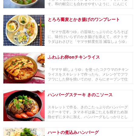
す。和の献立にも合わせやすいように、にんにく
などの香り...
とろろ蕎麦とかき揚げのワンプレート
「ヤマサ昆布つゆ」の旨味たっぷりのとろろそば
に、味付けいらずのかき揚げを添えて。ポテトサ
ラダはわさびと「ヤマサ鮮度生活 減塩しょうゆ」
を隠し味...
ふわふわ卵onチキンライス
「ヤマサ 絹しょうゆ」を使ったコクウマのチキン
ライスをスキレットで作ったら、メレンゲでフワ
フワにした卵を焼いてのせ、さらにオーブンで仕
上げ焼き...
ハンバーグステーキ きのこソース
スキレットで作る、きのこたっぷりのハンバーグ
ステーキです。タマネギは歯ごたえを残すため加
熱せずにタネに加え、ハンバーグもしっかりとし
た弾力に仕...
ハートの煮込みハンバーグ