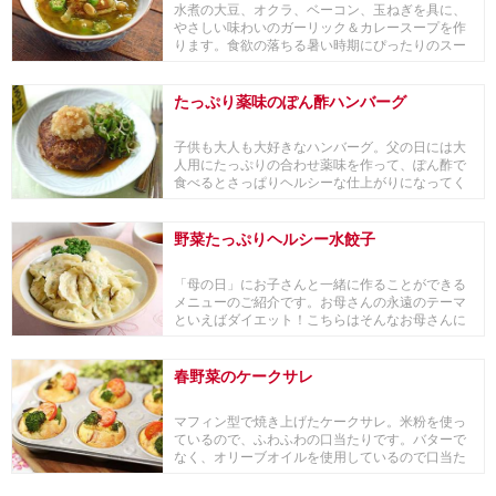
水煮の大豆、オクラ、ベーコン、玉ねぎを具に、
やさしい味わいのガーリック＆カレースープを作
ります。食欲の落ちる暑い時期にぴったりのスー
プです。
たっぷり薬味のぽん酢ハンバーグ
子供も大人も大好きなハンバーグ。父の日には大
人用にたっぷりの合わせ薬味を作って、ぽん酢で
食べるとさっぱりヘルシーな仕上がりになってく
れます。柑...
野菜たっぷりヘルシー水餃子
「母の日」にお子さんと一緒に作ることができる
メニューのご紹介です。お母さんの永遠のテーマ
といえばダイエット！こちらはそんなお母さんに
はうれしい...
春野菜のケークサレ
マフィン型で焼き上げたケークサレ。米粉を使っ
ているので、ふわふわの口当たりです。バターで
なく、オリーブオイルを使用しているので口当た
りも軽いで...