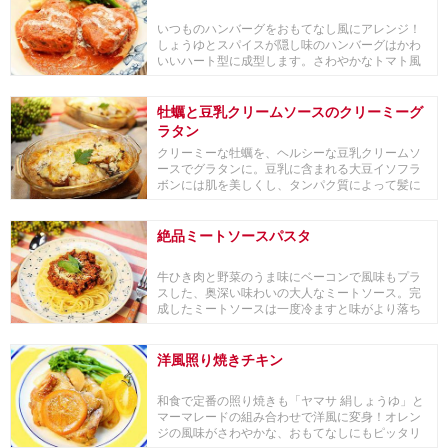
いつものハンバーグをおもてなし風にアレンジ！
しょうゆとスパイスが隠し味のハンバーグはかわ
いいハート型に成型します。さわやかなトマト風
味に昆布つ...
牡蠣と豆乳クリームソースのクリーミーグ
ラタン
クリーミーな牡蠣を、ヘルシーな豆乳クリームソ
ースでグラタンに。豆乳に含まれる大豆イソフラ
ボンには肌を美しくし、タンパク質によって髪に
もよい効果...
絶品ミートソースパスタ
牛ひき肉と野菜のうま味にベーコンで風味もプラ
スした、奥深い味わいの大人なミートソース。完
成したミートソースは一度冷ますと味がより落ち
着きます。...
洋風照り焼きチキン
和食で定番の照り焼きも「ヤマサ 絹しょうゆ」と
マーマレードの組み合わせで洋風に変身！オレン
ジの風味がさわやかな、おもてなしにもピッタリ