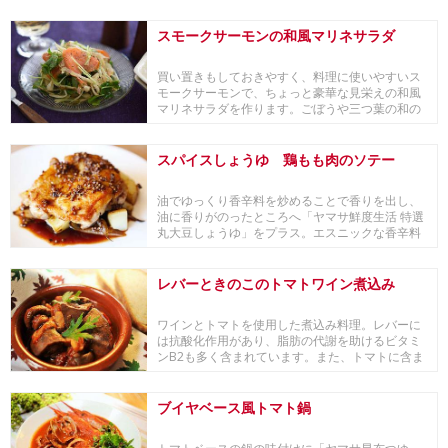
な一品です。
スモークサーモンの和風マリネサラダ
買い置きもしておきやすく、料理に使いやすいス
モークサーモンで、ちょっと豪華な見栄えの和風
マリネサラダを作ります。ごぼうや三つ葉の和の
風味がスモ...
スパイスしょうゆ 鶏もも肉のソテー
油でゆっくり香辛料を炒めることで香りを出し、
油に香りがのったところへ「ヤマサ鮮度生活 特選
丸大豆しょうゆ」をプラス。エスニックな香辛料
としょう...
レバーときのこのトマトワイン煮込み
ワインとトマトを使用した煮込み料理。レバーに
は抗酸化作用があり、脂肪の代謝を助けるビタミ
ンB2も多く含まれています。また、トマトに含ま
れるリコ...
ブイヤベース風トマト鍋