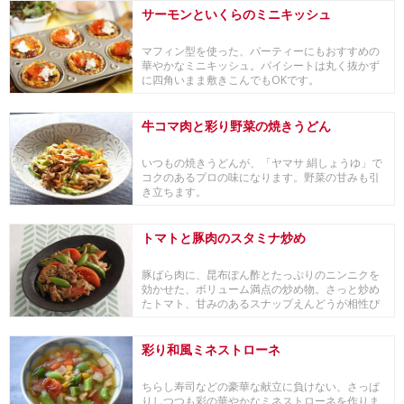
サーモンといくらのミニキッシュ
マフィン型を使った、パーティーにもおすすめの
華やかなミニキッシュ。パイシートは丸く抜かず
に四角いまま敷きこんでもOKです。
牛コマ肉と彩り野菜の焼きうどん
いつもの焼きうどんが、「ヤマサ 絹しょうゆ」で
コクのあるプロの味になります。野菜の甘みも引
き立ちます。
トマトと豚肉のスタミナ炒め
豚ばら肉に、昆布ぽん酢とたっぷりのニンニクを
効かせた、ボリューム満点の炒め物。さっと炒め
たトマト、甘みのあるスナップえんどうが相性ぴ
ったり。
彩り和風ミネストローネ
ちらし寿司などの豪華な献立に負けない、さっぱ
りしつつも彩の華やかなミネストローネを作りま