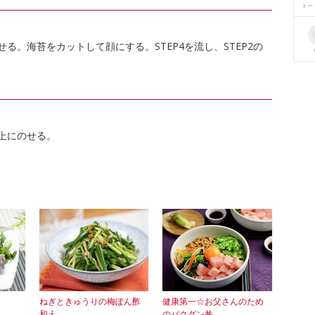
トー
る。海苔をカットして顔にする。STEP4を流し、STEP2の
上にのせる。
ねぎときゅうりの梅ぽん酢
健康第一☆お父さんのため
和え
のバクダン丼