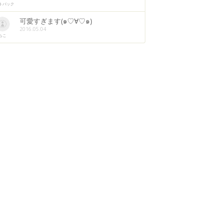
トバック
可愛すぎます(๑♡∀♡๑)
2016.05.04
ちこ