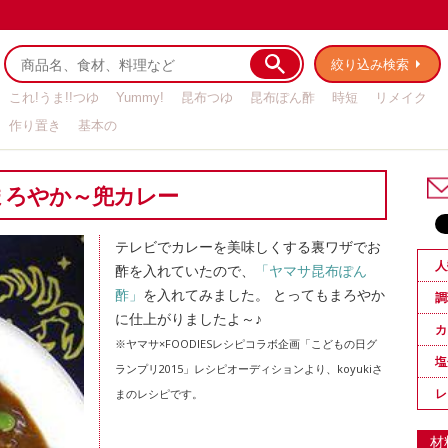
絞り込み検索
これ!うま!!つゆ
Yummy!
昆布つゆ
昆布ぽん酢
時短
リメイク
作り置き
基本の
まろやか～兜カレー
テレビでカレーを美味しくする裏ワザでお
人
酢を入れていたので、
「ヤマサ昆布ぽん
酢」
を入れてみました。 とってもまろやか
調
に仕上がりましたよ～♪
カ
※ヤマサ×FOODIESレシピコラボ企画「こどもの日グ
塩
ランプリ2015」レシピオーディションより、koyukiさ
レ
まのレシピです。
材