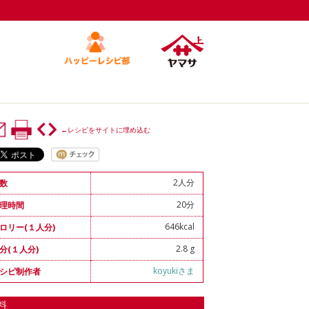
←レシピをサイトに埋め込む
2人分
数
20分
理時間
646kcal
ロリー(１人分)
2.8 g
分(１人分)
koyukiさま
シピ制作者
料