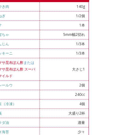
ひき肉
140g
ねぎ
1/2個
す
1本
ぼちゃ
5mm幅2切れ
んじん
1/3本
ッキーニ
1/3本
マサ昆布ぽん酢
または
マサ昆布ぽん酢 スーパ
大さじ1
マイルド
レールウ
2個
240cc
豆（冷凍）
4個
飯
大盛り2杯
ラダ油
適量
き海苔
少々