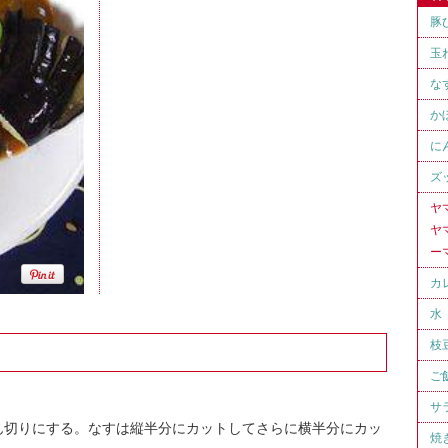
豚
玉
な
か
に
ズ
ヤ
ヤ
ー
カ
水
枝
ご
サ
ん切りにする。なすは縦半分にカットしてさらに横半分にカッ
焼