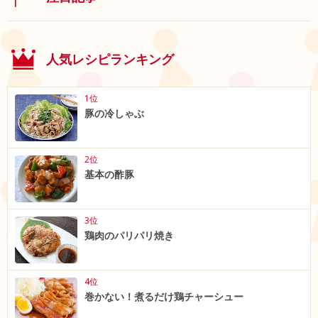
人気レシピランキング
1位
豚の冷しゃぶ
2位
基本の酢豚
3位
鶏肉のパリパリ焼き
4位
巻かない！煮るだけ鶏チャーシュー