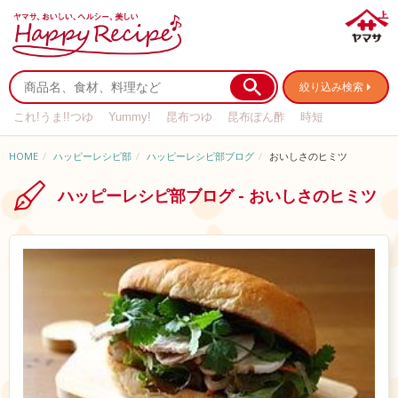
絞り込み検索
これ!うま!!つゆ
Yummy!
昆布つゆ
昆布ぽん酢
時短
リメイク
作り置き
基本の
HOME
ハッピーレシピ部
ハッピーレシピ部ブログ
おいしさのヒミツ
ハッピーレシピ部ブログ - おいしさのヒミツ