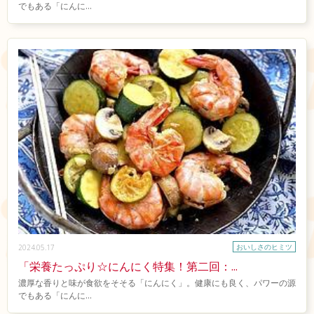
でもある「にんに...
おいしさのヒミツ
2024.05.17
「栄養たっぷり☆にんにく特集！第二回：...
濃厚な香りと味が食欲をそそる「にんにく」。健康にも良く、パワーの源
でもある「にんに...