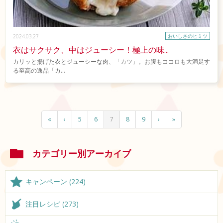
おいしさのヒミツ
2024.03.27
衣はサクサク、中はジューシー！極上の味...
カリッと揚げた衣とジューシーな肉、「カツ」。お腹もココロも大満足す
る至高の逸品「カ...
«
‹
5
6
7
8
9
›
»
カテゴリー別アーカイブ
キャンペーン (224)
注目レシピ (273)