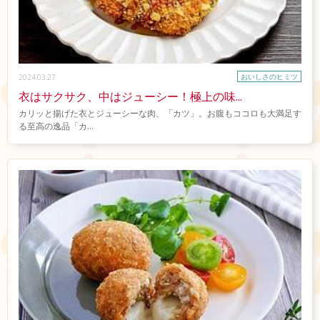
おいしさのヒミツ
2024.03.27
衣はサクサク、中はジューシー！極上の味...
カリッと揚げた衣とジューシーな肉、「カツ」。お腹もココロも大満足す
る至高の逸品「カ...