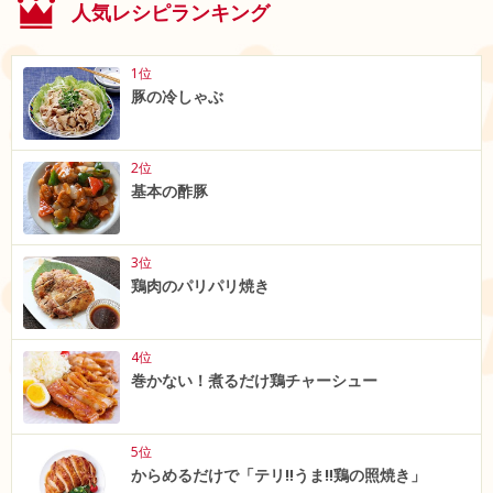
人気レシピランキング
1位
豚の冷しゃぶ
2位
基本の酢豚
3位
鶏肉のパリパリ焼き
4位
巻かない！煮るだけ鶏チャーシュー
5位
からめるだけで「テリ‼うま‼鶏の照焼き」