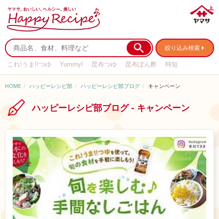
絞り込み検索
これ!うま!!つゆ
Yummy!
昆布つゆ
昆布ぽん酢
時短
リメイク
作り置き
基本の
HOME
ハッピーレシピ部
ハッピーレシピ部ブログ
キャンペーン
ハッピーレシピ部ブログ - キャンペーン