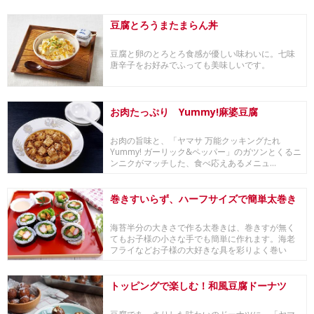
に。生地の味...
豆腐とろうまたまらん丼
豆腐と卵のとろとろ食感が優しい味わいに。七味
唐辛子をお好みでふっても美味しいです。
お肉たっぷり Yummy!麻婆豆腐
お肉の旨味と、「ヤマサ 万能クッキングたれ
Yummy! ガーリック&ペッパー」のガツンとくるニ
ンニクがマッチした、食べ応えあるメニュ...
巻きすいらず、ハーフサイズで簡単太巻き
海苔半分の大きさで作る太巻きは、巻きすが無く
てもお子様の小さな手でも簡単に作れます。海老
フライなどお子様の大好きな具を彩りよく巻い
て、キレイな...
トッピングで楽しむ！和風豆腐ドーナツ