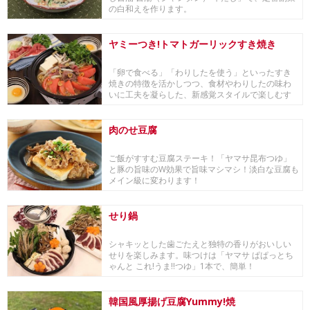
の白和えを作ります。
ヤミーつき!トマトガーリックすき焼き
「卵で食べる」「わりしたを使う」といったすき
焼きの特徴を活かしつつ、食材やわりしたの味わ
いに工夫を凝らした、新感覚スタイルで楽しむす
き焼きです。
肉のせ豆腐
ご飯がすすむ豆腐ステーキ！「ヤマサ昆布つゆ」
と豚の旨味のW効果で旨味マシマシ！淡白な豆腐も
メイン級に変わります！
せり鍋
シャキッとした歯ごたえと独特の香りがおいしい
せりを楽しみます。味つけは「ヤマサ ぱぱっとち
ゃんと これ!うま!!つゆ」1本で、簡単！
韓国風厚揚げ豆腐Yummy!焼