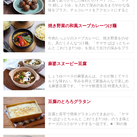
豆腐であっさりした味わいのドーナツに、「ヤマ
サ 絹しょうゆ」を入れて深みのあるまろやかな塩
味をプラス。チョコレートをアクセントにすると
お子様も...
焼き野菜の和風スープカレーつけ麺
牛肉たっぷりのスープカレーに、焼き野菜をのせ
た、具だくさんなつけ麺。「ヤマサ ぱぱっとちゃ
んと これ!うま!!つゆ」を加えて出汁の深みをプラ
ス...
麻婆スヌーピー豆腐
しょうゆベースの麻婆あんは、クセが無くてマイ
ルドな味わい。辛みを抑えて家族みんなで楽しめ
る麻婆豆腐です。「ヤマサ鮮度生活 特選丸大豆し
ょうゆ」...
豆腐のとろろグラタン
豆腐と長芋で簡単グラタンのできあがり。「ヤマ
サ ぱぱっとちゃんと これ!うま!!つゆ」のうま味と
チーズのコクがマッチする一品です。■「和の食
材...