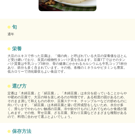
旬
通年
栄養
大豆のエキスで作った豆腐は、「畑の肉」と呼ばれている大豆の栄養価をほとん
ど受け継いでおり、良質の植物性タンパク質を含みます。豆腐1丁ではそのタン
パク質量は牛乳コップ3杯分、骨の健康にかかわるカルシウムも牛乳コップ1杯分
あり、鉄分も多く含まれています。その他、各種のミネラルやビタミンも豊富。
低カロリーで消化吸収もよい食品です。
選び方
定番は「木綿豆腐」と「絹豆腐」。「木綿豆腐」は水分を絞っていることからや
や硬めの豆腐で、大豆の味を楽しめるのが特徴です。ある程度の固があるため、
そのまま潰して和えものの衣や、豆腐ステーキ、チャンプルーなどの炒めものに
向いています。「絹豆腐」は木綿豆腐と違い圧搾成型をしないため、水分が多
く、滑らかでやわらかい触感の豆腐。冷や奴や汁ものに入れてなめらか食感が楽
しめます。その他、寄せ豆腐、ざる豆腐、変わり豆腐などさまざまな種類がある
ので、料理に合わせて選ぶとよいでしょう。
保存方法