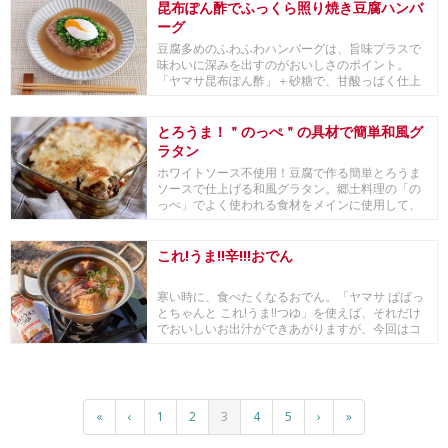
昆布ぽん酢でふっくら照り焼き豆腐ハンバ
ーグ
豆腐多めのふわふわハンバーグは、旨味プラスで
味わいに深みを出すのがおいしさのポイント。
「ヤマサ昆布ぽん酢」＋砂糖で、甘酸っぱく仕上
げる照り焼き...
とろうま！＂のっぺ＂の具材で簡単和風グ
ラタン
ホワイトソース不使用！豆腐で作る簡単とろうま
ソースで仕上げる和風グラタン。郷土料理の「の
っぺ」でよく使われる食材をメインに使用して、
具だくさん...
これ!うま!!辛!!!おでん
寒い時に、食べたくなるおでん。「ヤマサ ぱぱっ
とちゃんと これ!うま!!つゆ」を使えば、それだけ
でおいしいお出汁ができあがりますが、今回はコ
チ...
«
‹
1
2
3
4
5
›
»