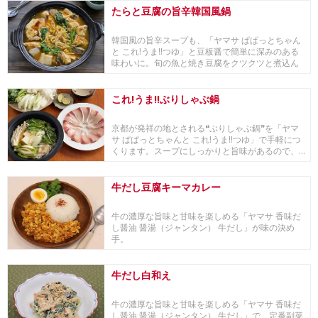
たらと豆腐の旨辛韓国風鍋
韓国風の旨辛スープも、「ヤマサ ぱぱっとちゃん
と これ!うま!!つゆ」と豆板醤で簡単に深みのある
味わいに。旬の魚と焼き豆腐をクツクツと煮込ん
で...
これ!うま!!ぶりしゃぶ鍋
京都が発祥の地とされる❝ぶりしゃぶ鍋❞を「ヤマ
サ ぱぱっとちゃんと これ!うま!!つゆ」で手軽につ
くります。スープにしっかりと旨味があるので、...
牛だし豆腐キーマカレー
牛の濃厚な旨味と甘味を楽しめる「ヤマサ 香味だ
し醤油 醤湯（ジャンタン） 牛だし」が味の決め
手。
牛だし白和え
牛の濃厚な旨味と甘味を楽しめる「ヤマサ 香味だ
し醤油 醤湯（ジャンタン） 牛だし」で、定番副菜