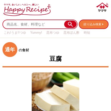
絞り込み検索
これ!うま!!つゆ
Yummy!
昆布つゆ
昆布ぽん酢
時短
リメイク
作り置き
基本の
通年
の食材
豆腐