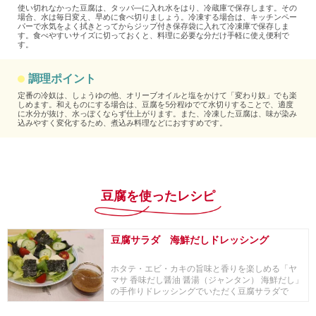
使い切れなかった豆腐は、タッパ―に入れ水をはり、冷蔵庫で保存します。その
場合、水は毎日変え、早めに食べ切りましょう。冷凍する場合は、キッチンペー
パーで水気をよく拭きとってからジップ付き保存袋に入れて冷凍庫で保存しま
す。食べやすいサイズに切っておくと、料理に必要な分だけ手軽に使え便利で
す。
調理ポイント
定番の冷奴は、しょうゆの他、オリーブオイルと塩をかけて「変わり奴」でも楽
しめます。和えものにする場合は、豆腐を5分程ゆでて水切りすることで、適度
に水分が抜け、水っぽくならず仕上がります。また、冷凍した豆腐は、味が染み
込みやすく変化するため、煮込み料理などにおすすめです。
豆腐を使ったレシピ
豆腐サラダ 海鮮だしドレッシング
ホタテ・エビ・カキの旨味と香りを楽しめる「ヤ
マサ 香味だし醤油 醤湯（ジャンタン） 海鮮だし」
の手作りドレッシングでいただく豆腐サラダで
す。