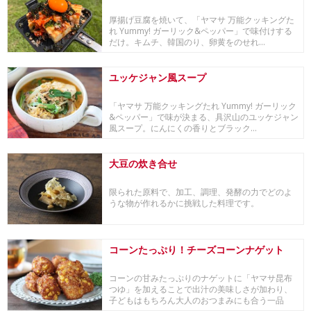
厚揚げ豆腐を焼いて、「ヤマサ 万能クッキングた
れ Yummy! ガーリック&ペッパー」で味付けする
だけ。キムチ、韓国のり、卵黄をのせれ...
ユッケジャン風スープ
「ヤマサ 万能クッキングたれ Yummy! ガーリック
&ペッパー」で味が決まる、具沢山のユッケジャン
風スープ。にんにくの香りとブラック...
大豆の炊き合せ
限られた原料で、加工、調理、発酵の力でどのよ
うな物が作れるかに挑戦した料理です。
コーンたっぷり！チーズコーンナゲット
コーンの甘みたっぷりのナゲットに「ヤマサ昆布
つゆ」を加えることで出汁の美味しさが加わり、
子どもはもちろん大人のおつまみにも合う一品