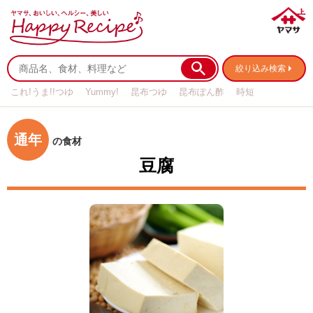
絞り込み検索
これ!うま!!つゆ
Yummy!
昆布つゆ
昆布ぽん酢
時短
リメイク
作り置き
基本の
通年
の食材
豆腐