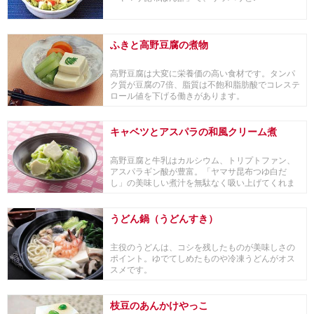
ふきと高野豆腐の煮物
高野豆腐は大変に栄養価の高い食材です。タンパ
ク質が豆腐の7倍、脂質は不飽和脂肪酸でコレステ
ロール値を下げる働きがあります。
キャベツとアスパラの和風クリーム煮
高野豆腐と牛乳はカルシウム、トリプトファン、
アスパラギン酸が豊富。「ヤマサ昆布つゆ白だ
し」の美味しい煮汁を無駄なく吸い上げてくれま
す。
うどん鍋（うどんすき）
主役のうどんは、コシを残したものが美味しさの
ポイント。ゆでてしめたものや冷凍うどんがオス
スメです。
枝豆のあんかけやっこ