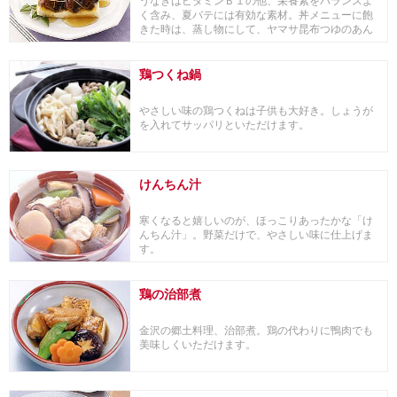
うなぎはビタミンＢ１の他、栄養素をバランスよ
く含み、夏バテには有効な素材。丼メニューに飽
きた時は、蒸し物にして、ヤマサ昆布つゆのあん
をかけると...
鶏つくね鍋
やさしい味の鶏つくねは子供も大好き。しょうが
を入れてサッパリといただけます。
けんちん汁
寒くなると嬉しいのが、ほっこりあったかな「け
んちん汁」。野菜だけで、やさしい味に仕上げま
す。
鶏の治部煮
金沢の郷土料理、治部煮。鶏の代わりに鴨肉でも
美味しくいただけます。