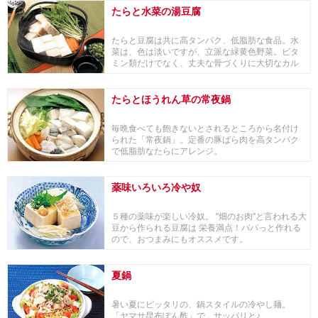
たらと水菜の湯豆腐
たらと豆腐は共に高タンパク、低脂肪な食品。水
菜は、色は淡いですが、立派な緑黄色野菜。ビタ
ミン類だけでなく、丈夫な骨づくりに大切なカル
シウムや赤...
たらとほうれん草の常夜鍋
毎晩食べても飽きないとされるところから名付け
られた「常夜鍋」。定番の豚ばら肉を高タンパク
で低脂肪なたらにアレンジ。
薬味いろいろ冷や奴
５種の薬味が楽しい冷奴。 ”畑のお肉”と言われる大
豆から作られる豆腐は 栄養満点！パパっと作れる
ので、おつまみにもオススメです。
夏鍋
暑い夏にピッタリの、鍋スタイルの冷やし麺。
「ヤマサ昆布ぽん酢」で、サッパリと♪