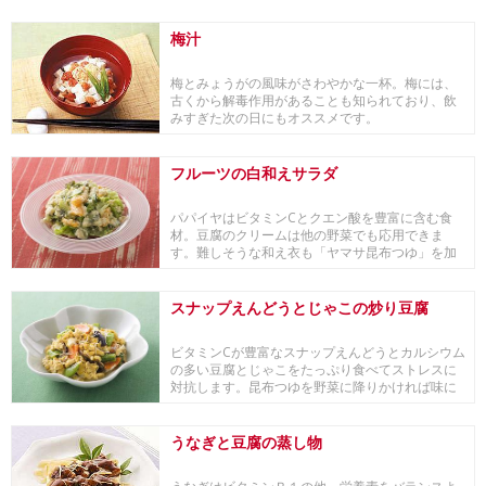
梅汁
梅とみょうがの風味がさわやかな一杯。梅には、
古くから解毒作用があることも知られており、飲
みすぎた次の日にもオススメです。
フルーツの白和えサラダ
パパイヤはビタミンCとクエン酸を豊富に含む食
材。豆腐のクリームは他の野菜でも応用できま
す。難しそうな和え衣も「ヤマサ昆布つゆ」を加
えるだけで手...
スナップえんどうとじゃこの炒り豆腐
ビタミンCが豊富なスナップえんどうとカルシウム
の多い豆腐とじゃこをたっぷり食べてストレスに
対抗します。昆布つゆを野菜に降りかければ味に
こくがう...
うなぎと豆腐の蒸し物