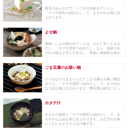
枝豆のあんかけで、いつもの冷奴をアレンジ。
「ヤマサ昆布つゆ白だし」で、まろやかな味に仕
上がります。
よせ鍋
美味しいよせ鍋のポイントは、なんと言ってもお
だし。「ヤマサ昆布つゆ白だし」なら、具材それ
ぞれの味を上手に引き出し、簡単に本格的な味が
楽しめます。
ごま豆腐のお吸い物
いつもはそのままいただくごま豆腐をお吸い物仕
立てに。「ヤマサ昆布つゆ白だし」で、まろやか
な上品な味に仕上がります。懐石風な献立にピッ
タリ。
ホタテ汁
ホタテの旨味と「ヤマサ昆布つゆ白だし」で、ま
ろやかな上品な味に仕上がります。お正月やお祝
いごとにもオススメな汁物です。