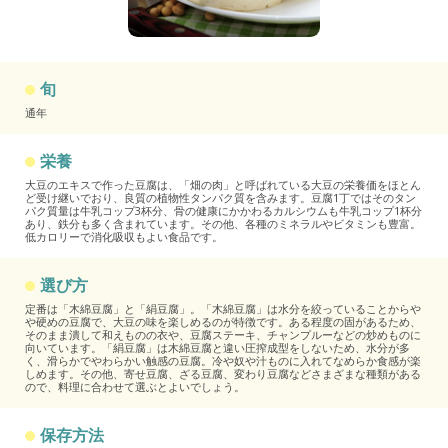
旬
通年
栄養
大豆のエキスで作った豆腐は、「畑の肉」と呼ばれている大豆の栄養価をほとん
ど受け継いでおり、良質の植物性タンパク質を含みます。豆腐1丁ではそのタン
パク質量は牛乳コップ3杯分、骨の健康にかかわるカルシウムも牛乳コップ1杯分
あり、鉄分も多く含まれています。その他、各種のミネラルやビタミンも豊富。
低カロリーで消化吸収もよい食品です。
選び方
定番は「木綿豆腐」と「絹豆腐」。「木綿豆腐」は水分を絞っていることからや
や硬めの豆腐で、大豆の味を楽しめるのが特徴です。ある程度の固があるため、
そのまま潰して和えものの衣や、豆腐ステーキ、チャンプルーなどの炒めものに
向いています。「絹豆腐」は木綿豆腐と違い圧搾成型をしないため、水分が多
く、滑らかでやわらかい触感の豆腐。冷や奴や汁ものに入れてなめらか食感が楽
しめます。その他、寄せ豆腐、ざる豆腐、変わり豆腐などさまざまな種類がある
ので、料理に合わせて選ぶとよいでしょう。
保存方法