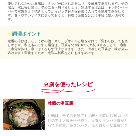
使い切れなかった豆腐は、タッパ―に入れ水をはり、冷蔵庫で保存します。その
場合、水は毎日変え、早めに食べ切りましょう。冷凍する場合は、キッチンペー
パーで水気をよく拭きとってからジップ付き保存袋に入れて冷凍庫で保存しま
す。食べやすいサイズに切っておくと、料理に必要な分だけ手軽に使え便利で
す。
調理ポイント
定番の冷奴は、しょうゆの他、オリーブオイルと塩をかけて「変わり奴」でも楽
しめます。和えものにする場合は、豆腐を5分程ゆでて水切りすることで、適度
に水分が抜け、水っぽくならず仕上がります。また、冷凍した豆腐は、味が染み
込みやすく変化するため、煮込み料理などにおすすめです。
豆腐を使ったレシピ
牡蠣の湯豆腐
牡蠣は、全ての必須アミノ酸と同時に12種以上の
他のアミノ酸を併せ持ち、良質なタンパク質がと
っても豊富。高タンパク、低カロリーな豆腐と合
わせて、...