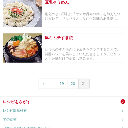
豆乳そうめん
消化のよい豆乳に「ヤマサ昆布つゆ」を加えたつ
けダレで、サッパリとしながら旨味のある味に。
豚キムチすき焼
いつものすき焼きにキムチをプラスすることで、
発酵パワーを美味しくいただきましょう。ピリっ
とした味付けで食欲も進みます。
«
‹
19
20
21
レシピをさがす
レシピ簡単検索
旬の食材