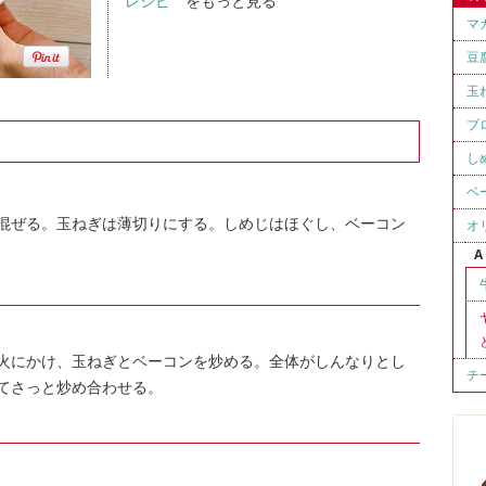
レシピ "
をもっと見る
マ
豆
玉
ブ
し
ベ
混ぜる。玉ねぎは薄切りにする。しめじはほぐし、ベーコン
オ
A
火にかけ、玉ねぎとベーコンを炒める。全体がしんなりとし
チ
てさっと炒め合わせる。