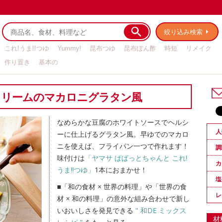
絞り込み検索
これ!うま!!つゆ
Yummy!
昆布つゆ
昆布ぽん酢
時短
リメイク
作り置き
基本の
クリームのマカロニグラタン風
なめらかな豆腐のホワイトソースでヘルシ
人
ーに仕上げるグラタン風。早ゆでのマカロ
ニを使えば、フライパン一つで作れます！
調
味付けは
「ヤマサ ぱぱっとちゃんと これ!
カ
うま!!つゆ」
1本におまかせ！
塩
■「和の食材 × 世界の料理」や「世界の食
レ
材 × 和の料理」の意外な組み合わせで新し
いおいしさを発見できる
" 和DE ミックス
材