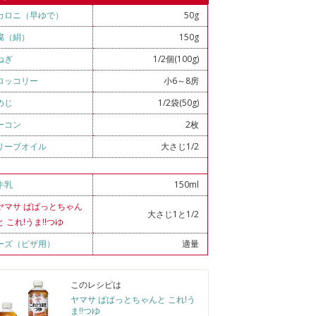
カロニ（早ゆで）
50g
腐（絹）
150g
ねぎ
1/2個(100g)
ロッコリー
小6～8房
めじ
1/2袋(50g)
ーコン
2枚
リーブオイル
大さじ1/2
牛乳
150ml
ヤマサ ぱぱっとちゃん
大さじ1と1/2
と これ!うま!!つゆ
ーズ（ピザ用）
適量
このレシピは
ヤマサ ぱぱっとちゃんと これ!う
ま!!つゆ