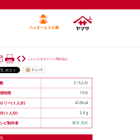
←レシピをサイトに埋め込む
2~3人分
数
15分
理時間
412kcal
ロリー(１人分)
2.4 g
分(１人分)
藤原 朋未
シピ制作者
料