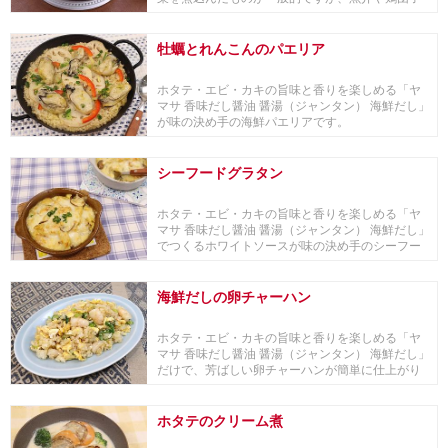
をたっぷり...
牡蠣とれんこんのパエリア
ホタテ・エビ・カキの旨味と香りを楽しめる「ヤ
マサ 香味だし醤油 醤湯（ジャンタン） 海鮮だし」
が味の決め手の海鮮パエリアです。
シーフードグラタン
ホタテ・エビ・カキの旨味と香りを楽しめる「ヤ
マサ 香味だし醤油 醤湯（ジャンタン） 海鮮だし」
でつくるホワイトソースが味の決め手のシーフー
ドグ...
海鮮だしの卵チャーハン
ホタテ・エビ・カキの旨味と香りを楽しめる「ヤ
マサ 香味だし醤油 醤湯（ジャンタン） 海鮮だし」
だけで、芳ばしい卵チャーハンが簡単に仕上がり
ます。
ホタテのクリーム煮