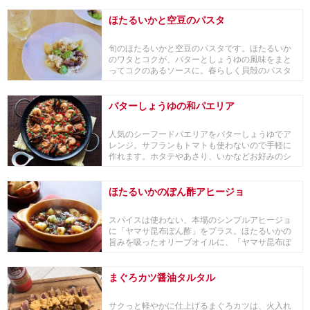
ほたるいかと空豆のパスタ
旬のほたるいかと空豆のパスタです。ほたるいか
のワタとコクが、バターとしょうゆの風味をまと
ってコクのあるソースに。春らしく貝殻のパスタ
を使いまし...
バターしょうゆの和パエリア
人気のシーフードパエリアをバターしょうゆでア
レンジ。サフランもトマトも使わないので手軽に
作れます。ホタテやあさり、いかなどお好みのシ
ーフードで...
ほたるいかのぽん酢アヒージョ
スパイスは使わない、本場のシンプルアヒージョ
に「ヤマサ昆布ぽん酢」をプラス。ほたるいかの
旨みを吸ったオリーブオイルに、「ヤマサ昆布ぽ
ん酢」の酸...
まぐろカツ醤油タルタル
サクっと軽やかに仕上げるまぐろカツは、火入れ