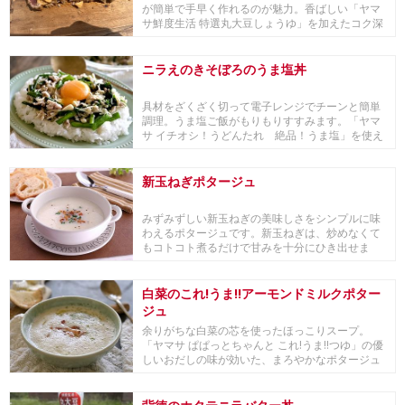
が簡単で手早く作れるのが魅力。香ばしい「ヤマ
サ鮮度生活 特選丸大豆しょうゆ」を加えたコク深
いタルタ...
ニラえのきそぼろのうま塩丼
具材をざくざく切って電子レンジでチーンと簡単
調理。うま塩ご飯がもりもりすすみます。「ヤマ
サ イチオシ！うどんたれ 絶品！うま塩」を使え
ば、鶏、...
新玉ねぎポタージュ
みずみずしい新玉ねぎの美味しさをシンプルに味
わえるポタージュです。新玉ねぎは、炒めなくて
もコトコト煮るだけで甘みを十分にひき出せま
す。味付けは...
白菜のこれ!うま!!アーモンドミルクポター
ジュ
余りがちな白菜の芯を使ったほっこりスープ。
「ヤマサ ぱぱっとちゃんと これ!うま!!つゆ」の優
しいおだしの味が効いた、まろやかなポタージュ
スー...