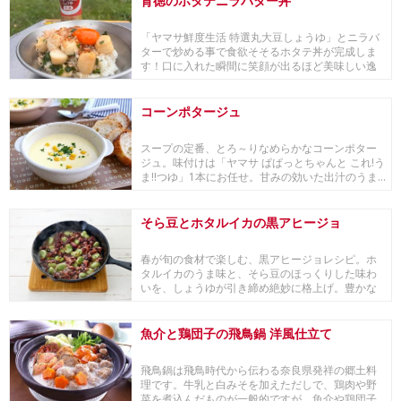
背徳のホタテニラバター丼
「ヤマサ鮮度生活 特選丸大豆しょうゆ」とニラバ
ターで炒める事で食欲そそるホタテ丼が完成しま
す！口に入れた瞬間に笑顔が出るほど美味しい逸
品で、ご...
コーンポタージュ
スープの定番、とろ～りなめらかなコーンポター
ジュ。味付けは「ヤマサ ぱぱっとちゃんと これ!う
ま!!つゆ」1本にお任せ。甘みの効いた出汁のうま...
そら豆とホタルイカの黒アヒージョ
春が旬の食材で楽しむ、黒アヒージョレシピ。ホ
タルイカのうま味と、そら豆のほっくりした味わ
いを、しょうゆが引き締め絶妙に格上げ。豊かな
うま味と華...
魚介と鶏団子の飛鳥鍋 洋風仕立て
飛鳥鍋は飛鳥時代から伝わる奈良県発祥の郷土料
理です。牛乳と白みそを加えただしで、鶏肉や野
菜を煮込んだものが一般的ですが、魚介や鶏団子