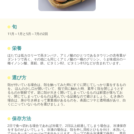
旬
11月～1月と5月～7月の2回
栄養
ほたては低カロリーで高タンパク。アミノ酸のひとつであるタウリンの含有量が
ダントツで高く、その他にも同じくアミノ酸の一種のグリシン、うま味成分の一
種イノシン酸、亜鉛、鉄、ビタミンB2、ビタミンB12などが含まれています。
選び方
殻が付いている場合は、殻を触ってみた時にすぐに閉じてしっかり蓋をするもの
を。 ほんの少し口が開いていて、指で貝に触れた時、素早く殻を閉じようとす
るものが新鮮です。逆に殻が大きく開いてしまっているものは鮮度が落ちてお
り、閉じてしまっているものは死んでいる証拠なので避けましょう。 むき身の
場合は、身が引き締まって重量感があるものを。表面にツヤと透明感があり、白
くにごっていないものを選びましょう。
保存方法
2日で食べ切れる場合であれば冷蔵で、2日以上経過してしまう場合は、冷凍保存
をするのがよいでしょう。冷凍の場合は、殻を外し貝柱とひもを分け、水洗いし
てからキッチンペーパーで水分をとります。ラップで包み冷凍庫で保存し、早目