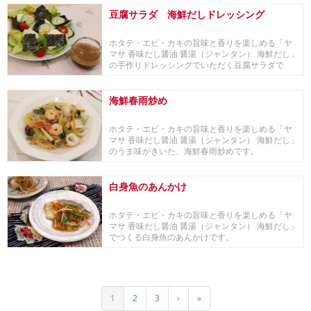
豆腐サラダ 海鮮だしドレッシング
ホタテ・エビ・カキの旨味と香りを楽しめる「ヤ
マサ 香味だし醤油 醤湯（ジャンタン） 海鮮だし」
の手作りドレッシングでいただく豆腐サラダで
す。
海鮮春雨炒め
ホタテ・エビ・カキの旨味と香りを楽しめる「ヤ
マサ 香味だし醤油 醤湯（ジャンタン） 海鮮だし」
のうま味がきいた、海鮮春雨炒めです。
白身魚のあんかけ
ホタテ・エビ・カキの旨味と香りを楽しめる「ヤ
マサ 香味だし醤油 醤湯（ジャンタン） 海鮮だし」
でつくる白身魚のあんかけです。
1
2
3
›
»