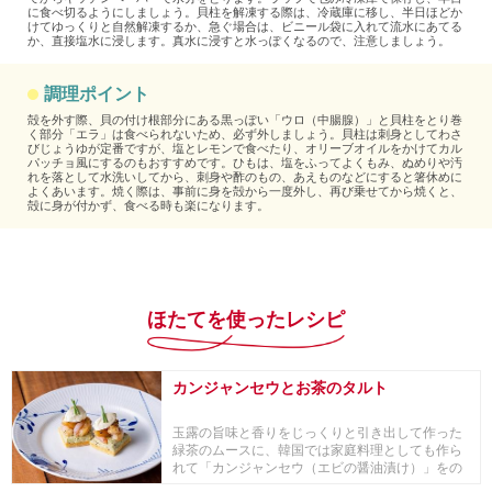
に食べ切るようにしましょう。貝柱を解凍する際は、冷蔵庫に移し、半日ほどか
けてゆっくりと自然解凍するか、急ぐ場合は、ビニール袋に入れて流水にあてる
か、直接塩水に浸します。真水に浸すと水っぽくなるので、注意しましょう。
調理ポイント
殻を外す際、貝の付け根部分にある黒っぽい「ウロ（中腸腺）」と貝柱をとり巻
く部分「エラ」は食べられないため、必ず外しましょう。貝柱は刺身としてわさ
びじょうゆが定番ですが、塩とレモンで食べたり、オリーブオイルをかけてカル
パッチョ風にするのもおすすめです。ひもは、塩をふってよくもみ、ぬめりや汚
れを落として水洗いしてから、刺身や酢のもの、あえものなどにすると箸休めに
よくあいます。焼く際は、事前に身を殻から一度外し、再び乗せてから焼くと、
殻に身が付かず、食べる時も楽になります。
ほたてを使ったレシピ
カンジャンセウとお茶のタルト
玉露の旨味と香りをじっくりと引き出して作った
緑茶のムースに、韓国では家庭料理としても作ら
れて「カンジャンセウ（エビの醤油漬け）」をの
せたフィン...