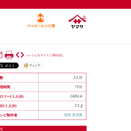
←レシピをサイトに埋め込む
2人分
数
15分
理時間
242kcal
ロリー(１人分)
2.5 g
分(１人分)
長岡 美津惠
シピ制作者
料