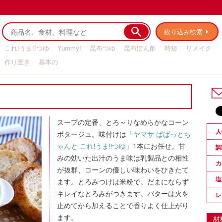
絞り込み検索
これ!うま!!つゆ
Yummy!
昆布つゆ
昆布ぽん酢
時短
リメイク
作り置き
基本の
スープの定番、とろ～りなめらかなコーン
人
ポタージュ。味付けは
「ヤマサ ぱぱっとち
ゃんと これ!うま!!つゆ」
1本にお任せ。甘
調
みの効いた出汁のうま味は乳製品との相性
カ
が抜群、コーンの優しい味わいをひきたて
塩
ます。とろみつけは米粉で。だまにならず
キレイなとろみがつきます。バターは火を
レ
止めてから加えることで香りよく仕上がり
ます。
材