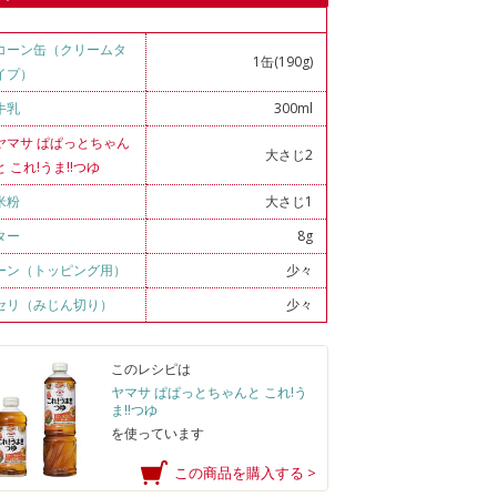
コーン缶（クリームタ
1缶(190g)
イプ）
牛乳
300ml
ヤマサ ぱぱっとちゃん
大さじ2
と これ!うま!!つゆ
米粉
大さじ1
ター
8g
ーン（トッピング用）
少々
セリ（みじん切り）
少々
このレシピは
ヤマサ ぱぱっとちゃんと これ!う
ま!!つゆ
を使っています
この商品を購入する >