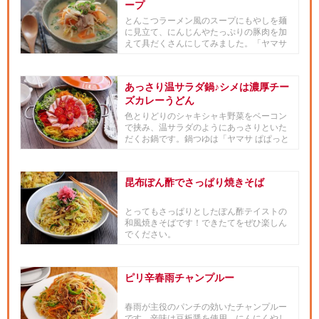
ープ
とんこつラーメン風のスープにもやしを麺
に見立て、にんじんやたっぷりの豚肉を加
えて具だくさんにしてみました。「ヤマサ
昆布つゆ」を加えることで出汁...
あっさり温サラダ鍋♪シメは濃厚チー
ズカレーうどん
色とりどりのシャキシャキ野菜をベーコン
で挟み、温サラダのようにあっさりといた
だくお鍋です。鍋つゆは「ヤマサ ぱぱっと
ちゃんと これ!うま!!つ...
昆布ぽん酢でさっぱり焼きそば
とってもさっぱりとしたぽん酢テイストの
和風焼きそばです！できたてをぜひ楽しん
でください。
ピリ辛春雨チャンプルー
春雨が主役のパンチの効いたチャンプルー
です。辛味は豆板醤を使用。にんにくやし