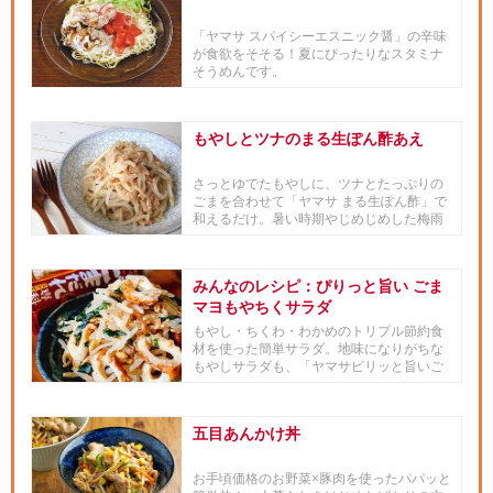
「ヤマサ スパイシーエスニック醤」の辛味
が食欲をそそる！夏にぴったりなスタミナ
そうめんです。
もやしとツナのまる生ぽん酢あえ
さっとゆでたもやしに、ツナとたっぷりの
ごまを合わせて「ヤマサ まる生ぽん酢」で
和えるだけ。暑い時期やじめじめした梅雨
時にも、さっぱりとおいしく...
みんなのレシピ：ぴりっと旨い ごま
マヨもやちくサラダ
もやし・ちくわ・わかめのトリプル節約食
材を使った簡単サラダ。地味になりがちな
もやしサラダも、「ヤマサピリッと旨いご
まだれ専科」とマヨネーズでこ...
五目あんかけ丼
お手頃価格のお野菜×豚肉を使ったパパッと