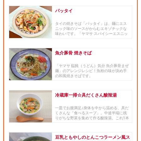
パッタイ
タイの焼きそば「パッタイ」は、麺にエス
ニック味のソースがからむエキゾチックな
味わいです。「ヤマサ スパイシーエスニッ
ク醤」は、麺がべちゃッとし...
魚介豚骨 焼きそば
「ヤマサ 饂飩（うどん）気分 魚介豚骨まぜ
麺」のアレンジレシピ！魚粉の味が決め手
の和風焼きそばです。
冷蔵庫一掃☆具だくさん酸辣湯
一皿でお腹満足♪身体を中から温める、具だ
くさんな「食べるスープ」。中途半端に残
りがちな野菜を集めて作る酸辣湯。これ1本
で味が決まる「ヤマサ昆布...
豆乳ともやしのとんこつラーメン風ス