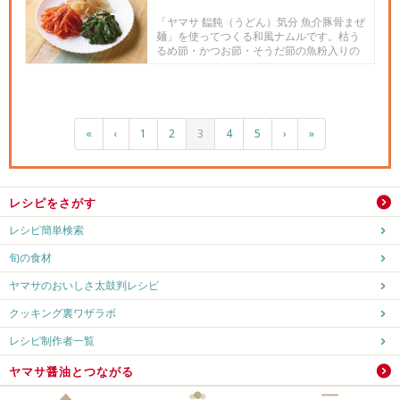
「ヤマサ 饂飩（うどん）気分 魚介豚骨まぜ
麺」を使ってつくる和風ナムルです。枯う
るめ節・かつお節・そうだ節の魚粉入りの
上品な香りと力強いうま味...
«
‹
1
2
3
4
5
›
»
レシピをさがす
レシピ簡単検索
旬の食材
ヤマサのおいしさ太鼓判レシピ
クッキング裏ワザラボ
レシピ制作者一覧
ヤマサ醤油とつながる