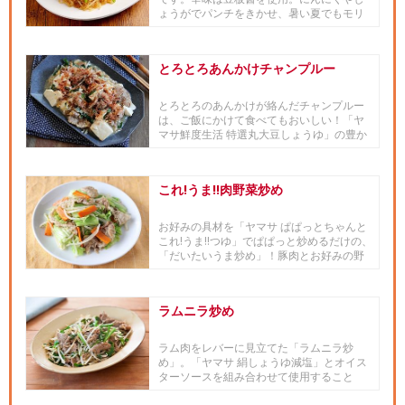
ょうがでパンチをきかせ、暑い夏でもモリ
モリ食べられちゃう1品！たっ...
とろとろあんかけチャンプルー
とろとろのあんかけが絡んだチャンプルー
は、ご飯にかけて食べてもおいしい！「ヤ
マサ鮮度生活 特選丸大豆しょうゆ」の豊か
な旨味と深いコクが効いたひと品。
これ!うま!!肉野菜炒め
お好みの具材を「ヤマサ ぱぱっとちゃんと
これ!うま!!つゆ」でぱぱっと炒めるだけの、
「だいたいうま炒め」！豚肉とお好みの野
菜を、「ヤマサ ぱ...
ラムニラ炒め
ラム肉をレバーに見立てた「ラムニラ炒
め」。「ヤマサ 絹しょうゆ減塩」とオイス
ターソースを組み合わせて使用すること
で、味わい深く仕上げています。...