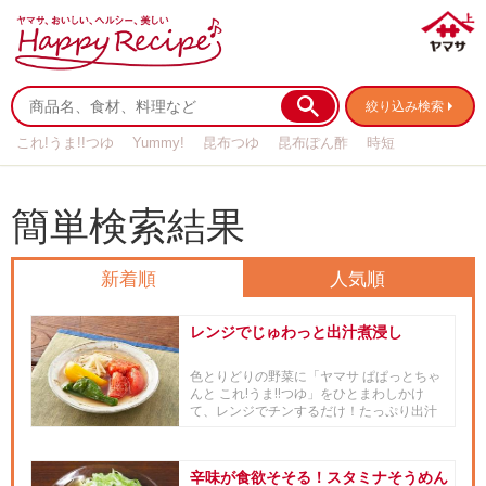
絞り込み検索
これ!うま!!つゆ
Yummy!
昆布つゆ
昆布ぽん酢
時短
リメイク
作り置き
基本の
簡単検索結果
新着順
人気順
レンジでじゅわっと出汁煮浸し
色とりどりの野菜に「ヤマサ ぱぱっとちゃ
んと これ!うま!!つゆ」をひとまわしかけ
て、レンジでチンするだけ！たっぷり出汁
が染み込んだ野菜は、き...
辛味が食欲そそる！スタミナそうめん