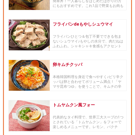
簡単丼！一人暮らしをはじめたばかりの方
にもおすすめです。これ1品で野菜もお肉も
とれますよ！火加減はずっ...
フライパンdeもやしシュウマイ
フライパンひとつ＆包丁不要でできる包ま
ないシュウマイ♪もやしの水分で、肉だねは
ふわふわ。シャキシャキ食感もアクセント
になって食べていて楽しい一...
卵キムチクッパ
本格韓国料理を身近で食べやすく♪ピリ辛ク
ッパは卵と合わせてボリューム満点！「ヤ
マサ昆布つゆ」を使うことで、キムチの辛
さの中にまろやかさをプラス...
トムヤムクン風フォー
代表的なタイ料理で、世界三大スープの1つ
とされている「トムヤムクン」をフォーで
楽しめるメニューです。レモン、パクチ
ー、唐辛子を加えて、お好みの...