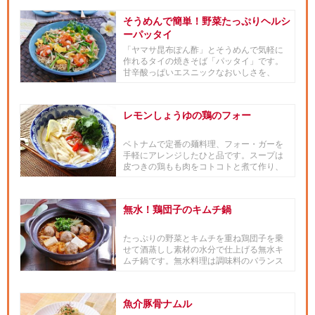
そうめんで簡単！野菜たっぷりヘルシ
ーパッタイ
「ヤマサ昆布ぽん酢」とそうめんで気軽に
作れるタイの焼きそば「パッタイ」です。
甘辛酸っぱいエスニックなおいしさを、
「ヤマサ昆布ぽん酢」とオイスタ...
レモンしょうゆの鶏のフォー
ベトナムで定番の麺料理、フォー・ガーを
手軽にアレンジしたひと品です。スープは
皮つきの鶏もも肉をコトコトと煮て作り、
「ヤマサ 絹しょうゆ」とレモ...
無水！鶏団子のキムチ鍋
たっぷりの野菜とキムチを重ね鶏団子を乗
せて酒蒸しし素材の水分で仕上げる無水キ
ムチ鍋です。無水料理は調味料のバランス
と加えるタイミングが難しいの...
魚介豚骨ナムル