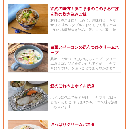
節約の味方！豚こまきのこのまる生ぽ
ん酢の炊き込みご飯
材料は豚こま肉としめじ。調味料は「ヤマ
サ まる生W（ダブル）おろしぽん酢」のみ
で作れる簡単炊き込みご飯。コスパ良し味
良しで何度も作りたくなる美...
白菜とベーコンの昆布つゆクリームス
ープ
具沢山で食べごたえのあるスープ。クリー
ム系はコンソメを使いがちですが、「ヤマ
サ昆布つゆ」を使うことでまろやかさとコ
クが加わり、ご飯にも合わせや...
鱈のこれうまホイル焼き
ホイルに包んで蒸すだけ！「ヤマサ ぱぱっ
とちゃんと これ!うま!!つゆ」1本で味が決ま
っちゃいます！
さっぱりクリームパスタ