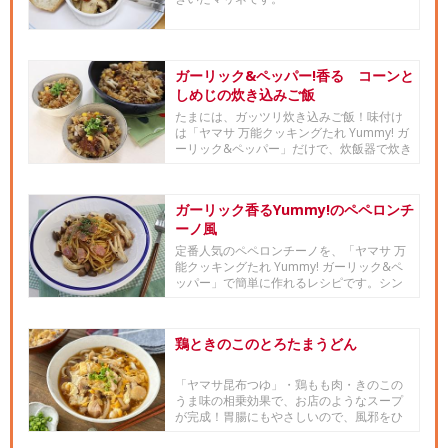
ガーリック&ペッパー!香る コーンと
しめじの炊き込みご飯
たまには、ガッツリ炊き込みご飯！味付け
は「ヤマサ 万能クッキングたれ Yummy! ガ
ーリック&ペッパー」だけで、炊飯器で炊き
込むので...
ガーリック香るYummy!のペペロンチ
ーノ風
定番人気のペペロンチーノを、「ヤマサ 万
能クッキングたれ Yummy! ガーリック&ペ
ッパー」で簡単に作れるレシピです。シン
プルな味付...
鶏ときのこのとろたまうどん
「ヤマサ昆布つゆ」・鶏もも肉・きのこの
うま味の相乗効果で、お店のようなスープ
が完成！胃腸にもやさしいので、風邪をひ
いた時や体調が優れない時にも...