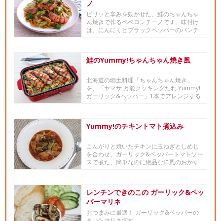
ノ
ピリッと辛みを効かせた、鮭のちゃんちゃ
ん焼きで作るペペロンチーノです。味付け
は、にんにくとブラックペッパーのパンチ
が効いた「ヤマサ 万能クッキ...
鮭のYummy!ちゃんちゃん焼き風
北海道の郷土料理「ちゃんちゃん焼き」
を、「ヤマサ 万能クッキングたれ Yummy!
ガーリック&ペッパー」1本でアレンジする
お手軽レシ...
Yummy!のチキントマト煮込み
こんがりと焼いたチキンに玉ねぎとしめじ
を合わせ、ガーリック&ペッパートマトソー
スで煮た、簡単なのに絶品な洋風のおかず
です。
レンチンできのこの ガーリック&ペッ
パーマリネ
おつまみに最適！ ガーリック&ペッパーの
きいたマリネです。