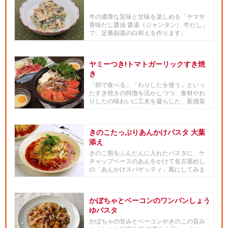
牛の濃厚な旨味と甘味を楽しめる「ヤマサ
香味だし醤油 醤湯（ジャンタン） 牛だし」
で、定番副菜の白和えを作ります。
ヤミーつき!トマトガーリックすき焼
き
「卵で食べる」「わりしたを使う」といっ
たすき焼きの特徴を活かしつつ、食材やわ
りしたの味わいに工夫を凝らした、新感覚
スタイルで楽しむすき焼きです。
きのこたっぷりあんかけパスタ 大葉
添え
きのこ類をふんだんに入れたパスタに、ケ
チャップベースのあんをかけて名古屋めし
の「あんかけスパゲッティ」風にしてみま
した。あんには「ヤマサ鮮度生...
かぼちゃとベーコンのワンパンしょう
ゆパスタ
かぼちゃの甘みとベーコンやきのこの旨み