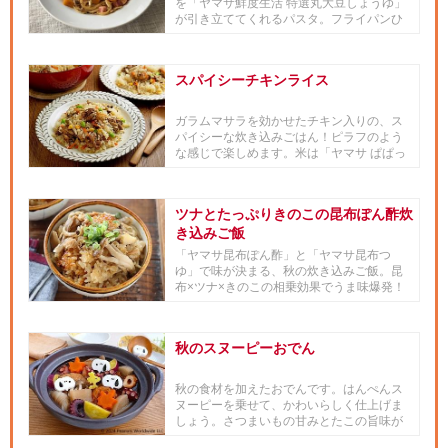
を「ヤマサ鮮度生活 特選丸大豆しょうゆ」
が引き立ててくれるパスタ。フライパンひ
とつで手軽にできるのもうれ...
スパイシーチキンライス
ガラムマサラを効かせたチキン入りの、ス
パイシーな炊き込みごはん！ピラフのよう
な感じで楽しめます。米は「ヤマサ ぱぱっ
とちゃんと これ!うま!!...
ツナとたっぷりきのこの昆布ぽん酢炊
き込みご飯
「ヤマサ昆布ぽん酢」と「ヤマサ昆布つ
ゆ」で味が決まる、秋の炊き込みご飯。昆
布×ツナ×きのこの相乗効果でうま味爆発！
シンプルなのに、料亭のような...
秋のスヌーピーおでん
秋の食材を加えたおでんです。はんぺんス
ヌーピーを乗せて、かわいらしく仕上げま
しょう。さつまいもの甘みとたこの旨味が
活きるように、「ヤマサ鮮度生...