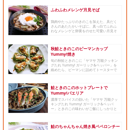
ふわふわメレンゲ月見そば
鶏肉やたっぷりのきのこを加えた、具だく
さんのあたたかいそばに、真っ白でふわふ
わなメレンゲと卵黄をのせた可愛い月見そ
ばです。味付けは「ヤマサ昆布...
秋鮭ときのこのピーマンカップ
Yummy!焼き
旬の秋鮭ときのこに「ヤマサ 万能クッキン
グたれ Yummy! ガーリック&ペッパー」を
絡めたら、ピーマンに詰めてトースターで
焼くだけ。...
鮭ときのこのホットプレートで
Yummy!パエリア
濃厚でスパイスの効いた「ヤマサ 万能クッ
キングたれ Yummy! ガーリック&ペッパ
ー」ときのこの味わいがご飯にしっかりと
染み込み、鮭...
鮭のちゃんちゃん焼き風ペペロンチー