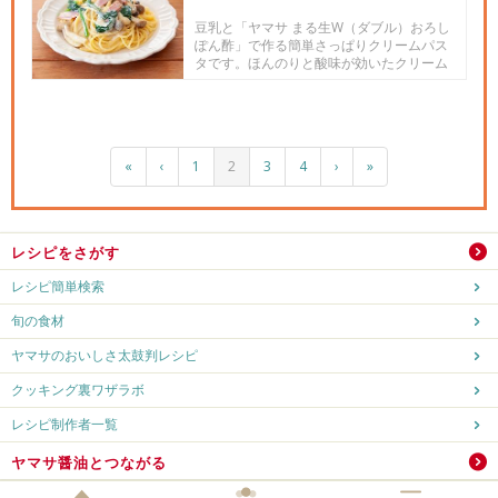
豆乳と「ヤマサ まる生W（ダブル）おろし
ぽん酢」で作る簡単さっぱりクリームパス
タです。ほんのりと酸味が効いたクリーム
パスタは、老若男女問わず召...
«
‹
1
2
3
4
›
»
レシピをさがす
レシピ簡単検索
旬の食材
ヤマサのおいしさ太鼓判レシピ
クッキング裏ワザラボ
レシピ制作者一覧
ヤマサ醤油とつながる