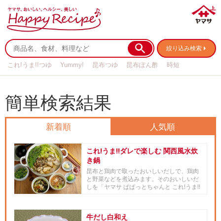
絞り込み検索
これ!うま!!つゆ
Yummy!
昆布つゆ
昆布ぽん酢
時短
リメイク
作り置き
基本の
簡単検索結果
新着順
人気順
これ!うま!!ダレで楽しむ 関西風水炊
き鍋
昆布と鶏肉で取ったおいしいだしで、鶏肉
と野菜などを煮込みます。そのおいしいだ
しを「ヤマサ ぱぱっとちゃんと これ!うま!!
つゆ」と割ってタレと...
牛だし白和え