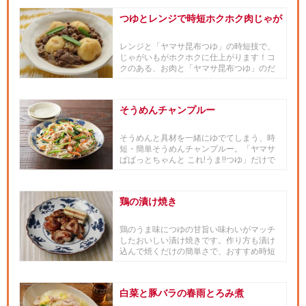
つゆとレンジで時短ホクホク肉じゃが
レンジと「ヤマサ昆布つゆ」の時短技で、
じゃがいもがホクホクに仕上がります！コ
クのある、お肉と「ヤマサ昆布つゆ」のだ
し汁もおいしい一品。
そうめんチャンプルー
そうめんと具材を一緒にゆでてしまう、時
短・簡単そうめんチャンプルー。「ヤマサ
ぱぱっとちゃんと これ!うま!!つゆ」だけで
味が決まる！時間が無...
鶏の漬け焼き
鶏のうま味につゆの甘旨い味わいがマッチ
したおいしい漬け焼きです。作り方も漬け
込んで焼くだけの簡単さで、おすすめ時短
メニューです。 わかりやすい...
白菜と豚バラの春雨とろみ煮