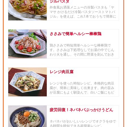
ジルパスタ
外食風お洒落メニューの冷製パスタも「ヤ
マサ かけるだけ冷製パスタソーストマトバ
ジル」を使えば、これ1本でおうちで簡単に
作ることが出来ます。
ささみで簡単ヘルシー棒棒鶏
鶏ささみで時短簡単ヘルシーな棒棒鶏で
す。ささみは下処理なしでお湯の中でじん
わり火を通し、その間に野菜を刻んでおき
ましょう。タレは「ヤマサ昆布つ...
レンジ肉豆腐
レンジを使った時短レシピ。本格的な肉豆
腐が、簡単に美味しく出来ます。肉の旨み
が豆腐にもよく馴染んで、白いご飯にもピ
ッタリ。
疲労回復！ネバネバぶっかけうどん
ネバネバがおいしい♪レンジでオクラをゆで
る時間を時短できる超簡単レシピ。