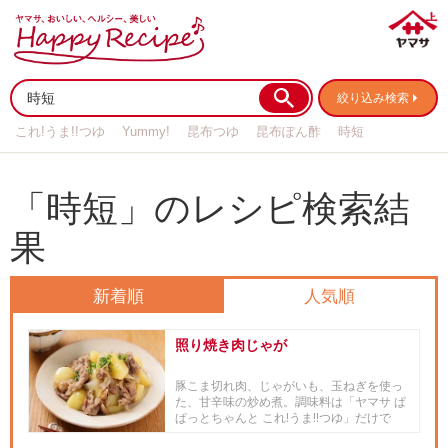
絞り込み検索
これ!うま!!つゆ
Yummy!
昆布つゆ
昆布ぽん酢
時短
リメイク
作り置き
基本の
「時短」のレシピ検索結
果
新着順
人気順
照り焼き肉じゃが
豚こま切れ肉、じゃがいも、玉ねぎを使っ
た、甘辛味の炒め煮。調味料は「ヤマサ ぱ
ぱっとちゃんと これ!うま!!つゆ」だけで
OK。煮物ほど手間はか...