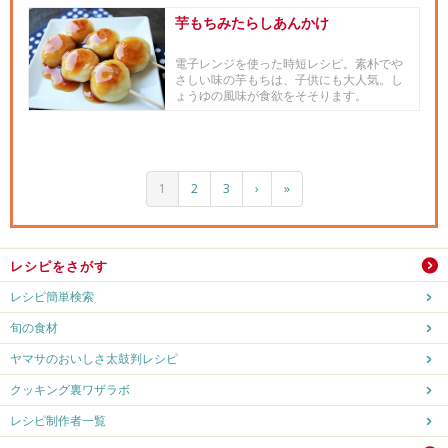
芋もちみたらしあんかけ
電子レンジを使った時短レシピ。素朴でや
さしい味の芋もちは、子供にも大人気。し
ょうゆの風味が食欲をそそります。
1
2
3
›
»
レシピをさがす
レシピ簡単検索
旬の食材
ヤマサのおいしさ太鼓判レシピ
クッキング裏ワザラボ
レシピ制作者一覧