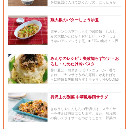
を炊飯器に入れて炊くだけの、ほったらか
しで簡単！豚の角煮です。作り置...
鶏大根のバターしょうゆ煮
電子レンジの下ごしらえで超時短！しみし
みの大根がとにかくおいしい、バターしょ
うゆのアレンジうま煮。■「和の食材 × 世界
の料理」や「世界の食材...
みんなのレシピ：失敗知らずツナ・お
ろし・なめたけ冷パスタ
暑い夏は、簡単さっぱりメニューが一番で
すね。「ヤマサそうめん専科」があればさ
らに時短＆失敗知らず！※ヤマサ×FOODIES
レシピコラボ企画「冷...
具沢山の副菜 中華風春雨サラダ
きゅうりやにんじんの千切りは、スライサ
ーを使えば時短になります。また、切れ味
の良いスライサーをつかうことで、野菜の
おいしさを逃さずにカットでき...