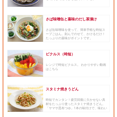
さば味噌缶と薬味のだし茶漬け
さば缶味噌味を使って、簡単手軽な時短ス
ープごはん。刻んでのせて、かけるだけ！
たっぷりの薬味がポイントです。
ピクルス（時短）
レンジで時短ピクルス。 わかりやすい動画
はこちら
スタミナ焼きうどん
時短でカンタン！疲労回復に欠かせない具
材をたっぷり使ったスタミナ焼きうどん。
「ヤマサ昆布つゆ」1本の味付けで、味わい
深いコクがでます。