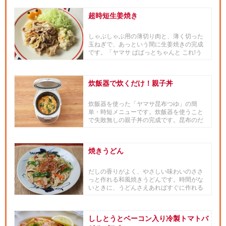
超時短生姜焼き
しゃぶしゃぶ用の薄切り肉と、薄く切った
玉ねぎで、あっという間に生姜焼きの完成
です。「ヤマサ ぱぱっとちゃんと これ!う
ま!!つゆ」で味付けもら...
炊飯器で炊くだけ！親子丼
炊飯器を使った「ヤマサ昆布つゆ」の簡
単・時短メニューです。炊飯器を使うこと
で失敗無しの親子丼の完成です。昆布のだ
しがきいて、ご飯が進む一品です！
焼きうどん
だしの香りがよく、やさしい味わいのささ
っと作れる和風焼きうどんです。時間がな
いときに、うどんさえあればすぐに作れる
時短簡単の麺メニューです。 ...
ししとうとベーコン入り冷製トマトバ