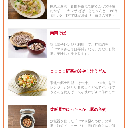
白菜と豚肉、春雨を重ねて煮るだけの時短
おかず。「ヤマサ ぱぱっとちゃんと これ!う
ま!!つゆ」1本で味が決まり、白菜の甘みと
豚肉のうま味が相性...
肉南そば
鶏は電子レンジを利用して、時短調理。
「ヤマサざるそば専科」なら、おだしも簡
単に美味しく決まります。
コロコロ野菜の冷やし汁うどん
東北の郷土料理「けの汁」「こづゆ」をア
レンジした冷たい具沢山うどんです。ゆで
うどんを使えば、火を使わずすぐ作れるの
で、暑い夏のシーズンや時間の...
炊飯器でほったらかし豚の角煮
炊飯器を使った「ヤマサ昆布つゆ」の簡
単・時短メニューです。豚ばら肉とゆで卵