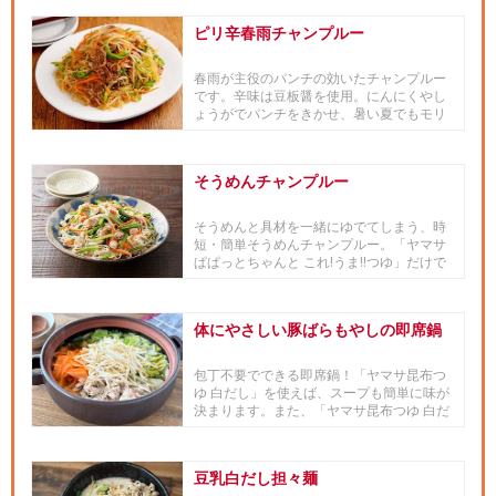
ピリ辛春雨チャンプルー
春雨が主役のパンチの効いたチャンプルー
です。辛味は豆板醤を使用。にんにくやし
ょうがでパンチをきかせ、暑い夏でもモリ
モリ食べられちゃう1品！たっ...
そうめんチャンプルー
そうめんと具材を一緒にゆでてしまう、時
短・簡単そうめんチャンプルー。「ヤマサ
ぱぱっとちゃんと これ!うま!!つゆ」だけで
味が決まる！時間が無...
体にやさしい豚ばらもやしの即席鍋
包丁不要でできる即席鍋！「ヤマサ昆布つ
ゆ 白だし」を使えば、スープも簡単に味が
決まります。また、「ヤマサ昆布つゆ 白だ
し」のまろやかで澄んだ味...
豆乳白だし担々麺