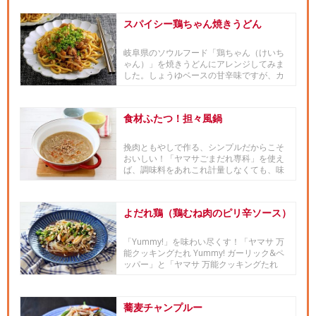
スパイシー鶏ちゃん焼きうどん
岐阜県のソウルフード「鶏ちゃん（けいち
ゃん）」を焼きうどんにアレンジしてみま
した。しょうゆベースの甘辛味ですが、カ
レー粉や粗挽き黒こしょうでス...
食材ふたつ！担々風鍋
挽肉ともやしで作る、シンプルだからこそ
おいしい！「ヤマサごまだれ専科」を使え
ば、調味料をあれこれ計量しなくても、味
をピタリと決められます。■「...
よだれ鶏（鶏むね肉のピリ辛ソース）
「Yummy!」を味わい尽くす！「ヤマサ 万
能クッキングたれ Yummy! ガーリック&ペ
ッパー」と「ヤマサ 万能クッキングたれ
Yu...
蕎麦チャンプルー