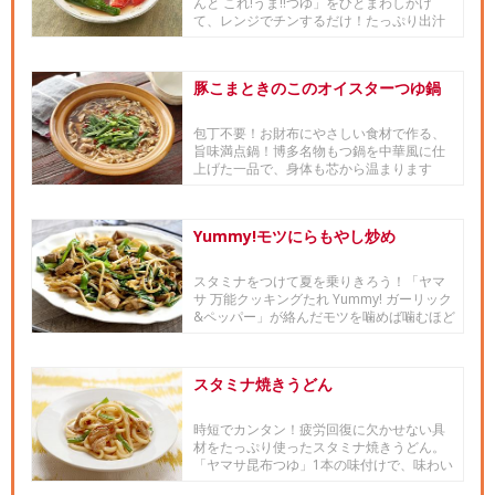
んと これ!うま!!つゆ」をひとまわしかけ
て、レンジでチンするだけ！たっぷり出汁
が染み込んだ野菜は、き...
豚こまときのこのオイスターつゆ鍋
包丁不要！お財布にやさしい食材で作る、
旨味満点鍋！博多名物もつ鍋を中華風に仕
上げた一品で、身体も芯から温まります
♪■「和の食材 × 世界の料理...
Yummy!モツにらもやし炒め
スタミナをつけて夏を乗りきろう！「ヤマ
サ 万能クッキングたれ Yummy! ガーリック
&ペッパー」が絡んだモツを噛めば噛むほど
に、おい...
スタミナ焼きうどん
時短でカンタン！疲労回復に欠かせない具
材をたっぷり使ったスタミナ焼きうどん。
「ヤマサ昆布つゆ」1本の味付けで、味わい
深いコクがでます。