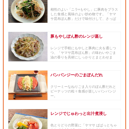
相性のよい「ニラ+もやし」に豚肉をプラス
した食感と風味のよい炒め物です。「ヤマ
サ昆布ぽん酢」だけで味付けして、さっぱ
り炒め合わせるのがポイントです。
豚もやしぽん酢のレンジ蒸し
レンジで手軽にもやしと豚肉に火を通しつ
つ、「ヤマサ昆布ぽん酢」の味わいやごま
油の香りを具材にしっかりとまとわせま
す。加熱後ではなくはじめから調...
バンバンジーのごまぽんだれ
クリーミーなねりごま入りのぽん酢だれと
ピーナッツの粒々食感が楽しいバンバンジ
ー。
レンジでじゅわっと出汁煮浸し
色とりどりの野菜に「ヤマサ ぱぱっとちゃ