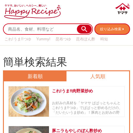
絞り込み検索
これ!うま!!つゆ
Yummy!
昆布つゆ
昆布ぽん酢
時短
リメイク
作り置き
基本の
簡単検索結果
新着順
人気順
これ!うま!!肉野菜炒め
お好みの具材を「ヤマサ ぱぱっとちゃんと
これ!うま!!つゆ」でぱぱっと炒めるだけの、
「だいたいうま炒め」！豚肉とお好みの野
菜を、「ヤマサ ぱ...
豚ニラもやしのぽん酢炒め