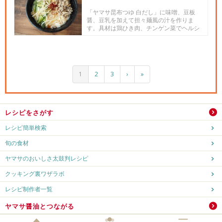
「ヤマサ昆布つゆ 白だし」に味噌、豆板
醤、豆乳を加えて担々麺風の汁を作りま
す。具材は鶏ひき肉、チンゲン菜でヘルシ
ーに、麺はそうめんを使います。...
1
2
3
›
»
レシピをさがす
レシピ簡単検索
旬の食材
ヤマサのおいしさ太鼓判レシピ
クッキング裏ワザラボ
レシピ制作者一覧
ヤマサ醤油とつながる