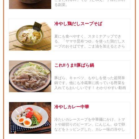
る副菜。
冷やし鶏だしスープそば
夏にも食べやすく、スタミナアップでき
る、「ヤマサ昆布つゆ」を使った鶏だしス
ープのおそばです。ごま油を加えるとさら
に香ばしくなり、さっぱりコクが...
これ‼うま‼豚ばら鍋
豚ばら、キャベツ、もやしを使った超簡単
鍋です。他にも冷蔵庫に残っている野菜を
入れてもおいしいです！ わかりやすい動画
はこちら
冷やしカレー中華
冷たいカレースープを中華麺にかけ、トマ
トや細切りのピーマン、にんじん、ゆで卵
などをトッピングした、カレー味の冷やし
中華です。■「和の食材 × ...