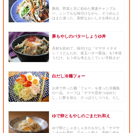
豚肉、野菜と共に炒めた蕎麦チャンプル
ー。シンプルな味付けながら、そうめんと
はまた違った、新鮮なおいしさを味わえま
す。
豚もやしのバターしょうゆ丼
具材を炒めて、味付けは「ヤマサ イチオ
シ！うどんたれ 釜玉バター醤油」を1本使
うだけ。もう何も考えなくていい手軽さが
うれしい一品です。バターの...
白だし冷麺フォー
お米で作った麺「フォー」を使った冷麺風
の一品。スープは「ヤマサ昆布つゆ白だ
し」に酢を加え、さっぱりしつつも、だし
の旨味がたっぷりです。野菜やキ...
ゆで卵ともやしのごまだれ和え
ゆで卵としゃきしゃきのもやしを「ヤマサ
ごまだれ専科」でさっと和え、手軽に作れ