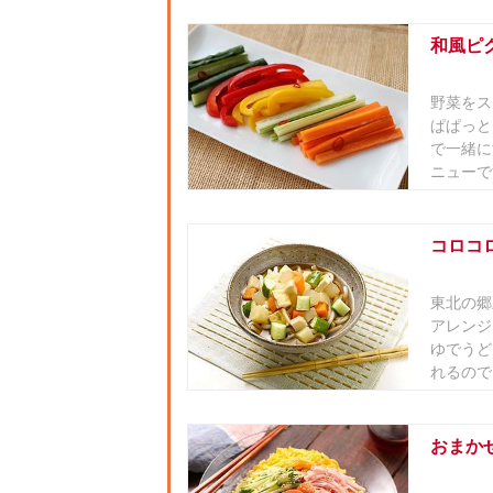
和風ピ
野菜をス
ぱぱっと
で一緒に
ニューです
コロコ
東北の郷
アレンジ
ゆでうど
れるので
おまか