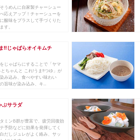
そうめんに自家製チャーシュー
べ応えアップ！チャーシューを
に酸味をプラスして手づくりた
ます。
ま!!じゃばらオイキムチ
をじゃばらにすることで「ヤマ
っとちゃんと これ!うま!!つゆ」が
染み込み、食べやすい味わい
の旨味が染み込み、キ...
ゃぶサラダ
タミンB群が豊富で、疲労回復効
テ予防などに効果を発揮してく
白だしジュレがよく絡み、サッ