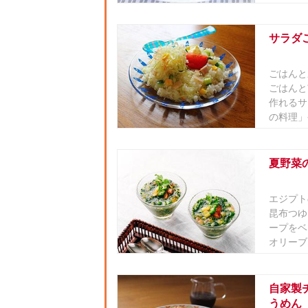
サラダ
ごはんと
ごはんと
作れるサ
の料理」
夏野菜
エジプト
昆布つゆ
ープをベ
オリーブ
自家製
うめん