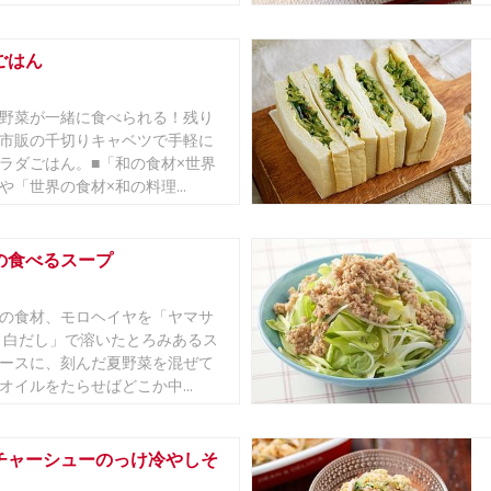
ごはん
野菜が一緒に食べられる！残り
市販の千切りキャベツで手軽に
ラダごはん。■「和の食材×世界
や「世界の食材×和の料理...
の食べるスープ
の食材、モロヘイヤを「ヤマサ
 白だし」で溶いたとろみあるス
ースに、刻んだ夏野菜を混ぜて
オイルをたらせばどこか中...
チャーシューのっけ冷やしそ