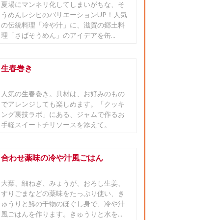
夏場にマンネリ化してしまいがちな、そ
うめんレシピのバリエーションUP！人気
の伝統料理「冷や汁」に、滋賀の郷土料
理「さばそうめん」のアイデアを缶...
生春巻き
人気の生春巻き。具材は、お好みのもの
でアレンジしても楽しめます。「クッキ
ング裏技ラボ」にある、ジャムで作るお
手軽スイートチリソースを添えて。
合わせ薬味の冷や汁風ごはん
大葉、細ねぎ、みょうが、おろし生姜、
すりごまなどの薬味をたっぷり使い、き
ゅうりと鯵の干物のほぐし身で、冷や汁
風ごはんを作ります。きゅうりと水を...