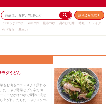
絞り込み検索
これ!うま!!つゆ
Yummy!
昆布つゆ
昆布ぽん酢
時短
リメイク
作り置き
基本の
サラダうどん
菜もお肉もバランスよく摂れる
。たっぷり野菜とピリ辛お肉
ーミーなかけつゆで豪快に混ぜ
し上がれ。だしたっぷりコクの...