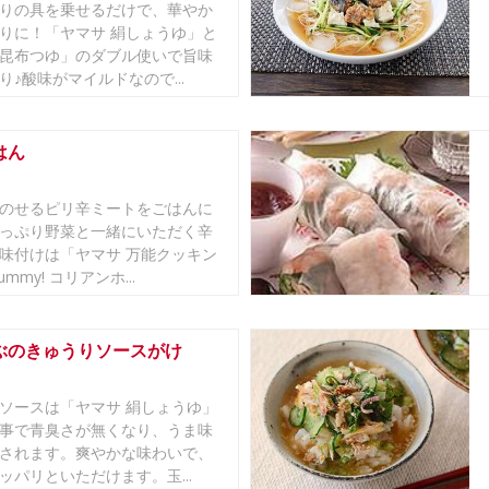
りの具を乗せるだけで、華やか
りに！「ヤマサ 絹しょうゆ」と
昆布つゆ」のダブル使いで旨味
り♪酸味がマイルドなので...
はん
のせるピリ辛ミートをごはんに
っぷり野菜と一緒にいただく辛
味付けは「ヤマサ 万能クッキン
ummy! コリアンホ...
ぶのきゅうりソースがけ
ソースは「ヤマサ 絹しょうゆ」
事で青臭さが無くなり、うま味
されます。爽やかな味わいで、
ッパリといただけます。玉...