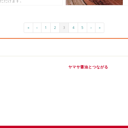
ただけます。
«
‹
1
2
3
4
5
›
»
ヤマサ醤油とつながる