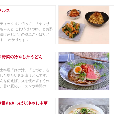
クルス
ティック状に切って、「ヤマサ
ちゃんと これ!うま!!つゆ」とお酢
漬け込むだけの簡単さっぱりメ
。 わかりやす...
ロ野菜の冷やし汁うどん
土料理「けの汁」「こづゆ」を
した冷たい具沢山うどんです。
んを使えば、火を使わずすぐ作
、暑い夏のシーズンや時間の...
せ酢deさっぱり冷やし中華