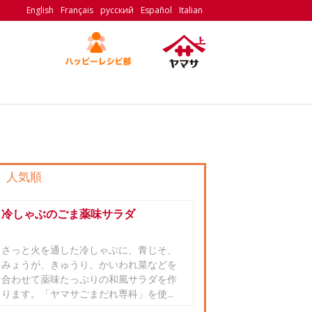
English
Français
русский
Español
Italian
人気順
冷しゃぶのごま薬味サラダ
さっと火を通した冷しゃぶに、青じそ、
みょうが、きゅうり、かいわれ菜などを
合わせて薬味たっぷりの和風サラダを作
ります。「ヤマサごまだれ専科」を使...