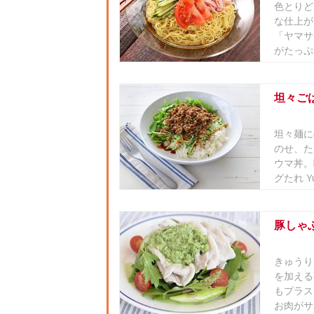
色とりど
な仕上が
「ヤマサ
がたっぷ
坦々ご
坦々麺に
のせ、た
ウマ丼。
グたれ Y
豚しゃ
きゅうり
を加える
もプラス
お肉がサ