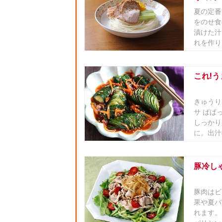
夏の定番
をのせ食
漬けた汁
れを作り
これ!う
きゅうり
サ ぱぱ
しっかり
に。出汁
豚冷し
豚肉はビ
果や夏バ
れます。