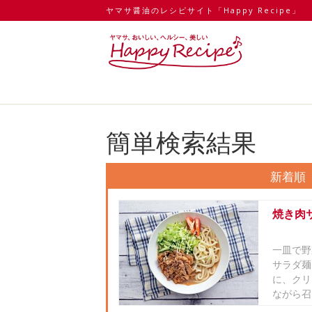
ヤマサ醤油のレシピサイト「Happy Recipe」
簡単検索結果
新着順
焼き肉
一皿で野
サラダ麺
に、クリ
ながら召