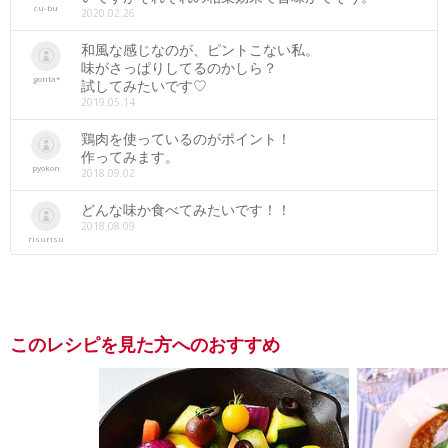
cu-bu
2020.02.26
和風な感じなのが、ピントこない私。
味がさっぱりしてるのかしら？
gonta*
試してみたいです♡
2019.05.14
鶏肉を使っているのがポイント！
作ってみます。
pyokon
2018.09.02
どんな味か食べてみたいです！！
2018.08.09
risurisu
このレシピを見た方へのおすすめ