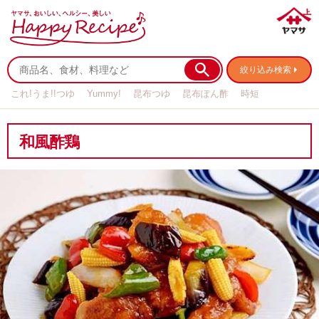
絞り込み検索
これ!うま!!つゆ
Yummy!
昆布つゆ
昆布ぽん酢
時短
リメイク
作り置き
基本の
和風酢鶏