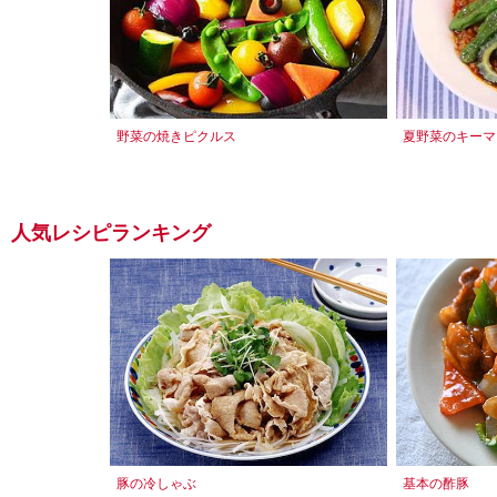
野菜の焼きピクルス
夏野菜のキーマ
人気レシピランキング
豚の冷しゃぶ
基本の酢豚