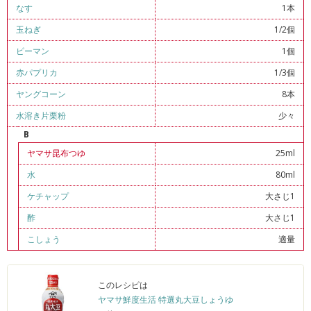
なす
1本
玉ねぎ
1/2個
ピーマン
1個
赤パプリカ
1/3個
ヤングコーン
8本
水溶き片栗粉
少々
B
ヤマサ昆布つゆ
25ml
水
80ml
ケチャップ
大さじ1
酢
大さじ1
こしょう
適量
このレシピは
ヤマサ鮮度生活 特選丸大豆しょうゆ