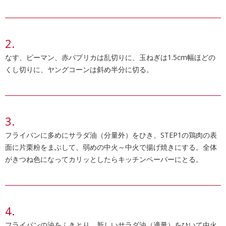
なす、ピーマン、赤パプリカは乱切りに、玉ねぎは1.5cm幅ほどの
くし切りに、ヤングコーンは斜め半分に切る。
フライパンに多めにサラダ油（分量外）をひき、STEP1の鶏肉の表
面に片栗粉をまぶして、弱めの中火～中火で揚げ焼きにする。全体
がきつね色になってカリッとしたらキッチンペーパーにとる。
フライパンの油をふきとり、新しいサラダ油（適量）をひいて中火