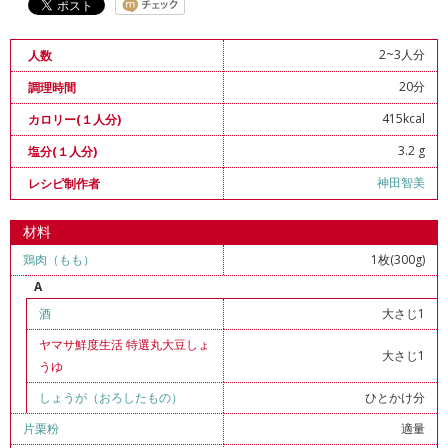
2~3人分
人数
20分
調理時間
415kcal
カロリー(１人分)
3.2 g
塩分(１人分)
神田智美
レシピ制作者
材料
鶏肉（もも）
1枚(300g)
A
酒
大さじ1
ヤマサ鮮度生活 特選丸大豆しょ
大さじ1
うゆ
しょうが（おろしたもの）
ひとかけ分
片栗粉
適量