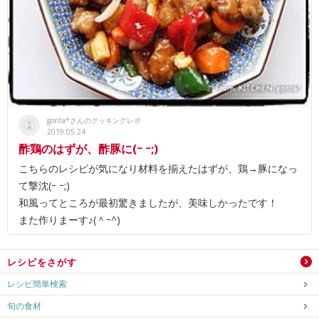
gonta*さんのクッキングレポ
2019.05.24
酢鶏のはずが、酢豚に(ｰ ｰ;)
こちらのレシピが気になり材料を揃えたはずが、鶏→豚になっ
て撃沈(ｰ ｰ;)
和風ってところが最初驚きましたが、美味しかったです！
また作りまーす♪(＾ｰ^)
レシピをさがす
レシピ簡単検索
旬の食材