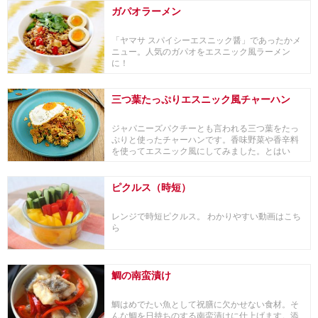
ガパオラーメン
「ヤマサ スパイシーエスニック醤」であったかメ
ニュー。人気のガパオをエスニック風ラーメン
に！
三つ葉たっぷりエスニック風チャーハン
ジャパニーズパクチーとも言われる三つ葉をたっ
ぷりと使ったチャーハンです。香味野菜や香辛料
を使ってエスニック風にしてみました。とはい
え、味の土台...
ピクルス（時短）
レンジで時短ピクルス。 わかりやすい動画はこち
ら
鯛の南蛮漬け
鯛はめでたい魚として祝膳に欠かせない食材。そ
んな鯛を日持ちのする南蛮漬けに仕上げます。添