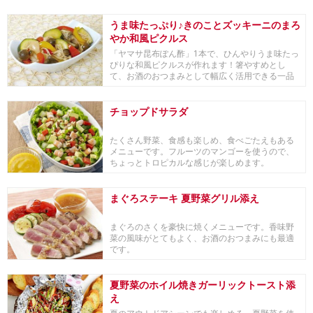
進む一品で...
うま味たっぷり♪きのことズッキーニのまろ
やか和風ピクルス
「ヤマサ昆布ぽん酢」1本で、ひんやりうま味たっ
ぴりな和風ピクルスが作れます！箸やすめとし
て、お酒のおつまみとして幅広く活用できる一品
です。■「...
チョップドサラダ
たくさん野菜、食感も楽しめ、食べごたえもある
メニューです。フルーツのマンゴーを使うので、
ちょっとトロピカルな感じが楽しめます。
まぐろステーキ 夏野菜グリル添え
まぐろのさくを豪快に焼くメニューです。香味野
菜の風味がとてもよく、お酒のおつまみにも最適
です。
夏野菜のホイル焼きガーリックトースト添
え