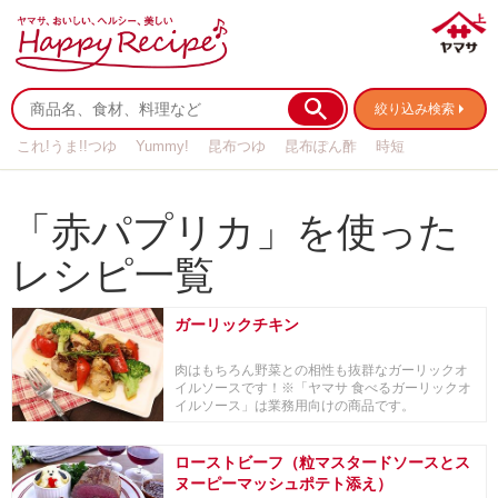
絞り込み検索
これ!うま!!つゆ
Yummy!
昆布つゆ
昆布ぽん酢
時短
リメイク
作り置き
基本の
「赤パプリカ」を使った
レシピ一覧
ガーリックチキン
肉はもちろん野菜との相性も抜群なガーリックオ
イルソースです！※「ヤマサ 食べるガーリックオ
イルソース」は業務用向けの商品です。
ローストビーフ（粒マスタードソースとス
ヌーピーマッシュポテト添え）