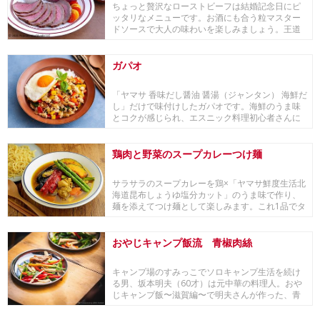
ちょっと贅沢なローストビーフは結婚記念日にピ
ッタリなメニューです。お酒にも合う粒マスター
ドソースで大人の味わいを楽しみましょう。王道
の組み合わ...
ガパオ
「ヤマサ 香味だし醤油 醤湯（ジャンタン） 海鮮だ
し」だけで味付けしたガパオです。海鮮のうま味
とコクが感じられ、エスニック料理初心者さんに
も食...
鶏肉と野菜のスープカレーつけ麺
サラサラのスープカレーを鶏×「ヤマサ鮮度生活北
海道昆布しょうゆ塩分カット」のうま味で作り、
麺を添えてつけ麺として楽しみます。これ1品でタ
ンパク...
おやじキャンプ飯流 青椒肉絲
キャンプ場のすみっこでソロキャンプ生活を続け
る男、坂本明夫（60才）は元中華の料理人。おや
じキャンプ飯〜滋賀編〜で明夫さんが作った、青
椒肉絲。