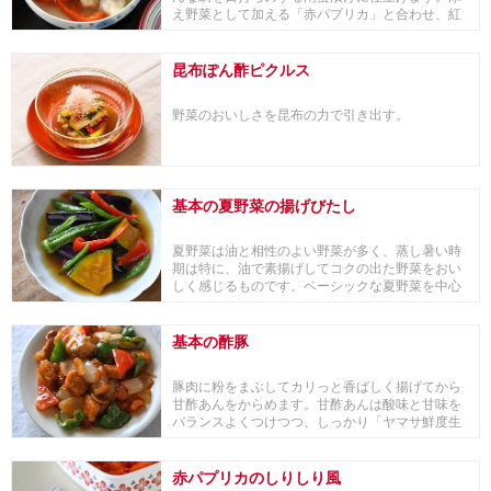
え野菜として加える「赤パプリカ」と合わせ、紅
白の色合い...
昆布ぽん酢ピクルス
野菜のおいしさを昆布の力で引き出す。
基本の夏野菜の揚げびたし
夏野菜は油と相性のよい野菜が多く、蒸し暑い時
期は特に、油で素揚げしてコクの出た野菜をおい
しく感じるものです。ベーシックな夏野菜を中心
にレシピに...
基本の酢豚
豚肉に粉をまぶしてカリっと香ばしく揚げてから
甘酢あんをからめます。甘酢あんは酸味と甘味を
バランスよくつけつつ、しっかり「ヤマサ鮮度生
活 特選丸...
赤パプリカのしりしり風