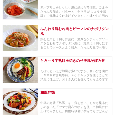
赤パプリカをしりしり風に炒めた常備菜。ごまを
たっぷり加え、バターと「ヤマサ 絹しょうゆ減
塩」で風味よく仕上げています。小鉢やお弁当の
おかずに、...
ふんわり鶏むね肉とピーマンのナポリタン
風
鶏むね肉と千切り野菜に、濃厚なケチャップソー
スを合わせてナポリタン風に。野菜は千切りにす
ることでソースとよく絡み、たっぷり量でもモリ
モリ食べら...
とろ～り半熟目玉焼きのせ洋風そぼろ丼
そぼろといえば和風が多いですが、合いびき肉に
「ヤマサすき焼専科」＋ケチャップを使うことで
洋風に仕上げ、お子さんにも喜んでもらえる甘辛
の洋風のそ...
和風酢鶏
中華の定番「酢豚」を、鶏を使い、しかも昆布だ
しのきいた「ヤマサ昆布つゆ」を使って和風に仕
上げてみました。梅雨時や暑い季節でもごはんが