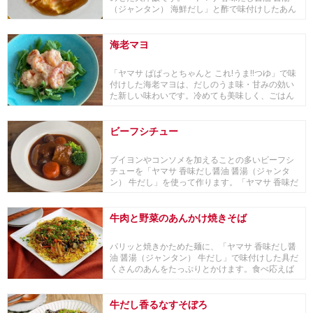
（ジャンタン） 海鮮だし」と酢で味付けしたあん
をたっ...
海老マヨ
「ヤマサ ぱぱっとちゃんと これ!うま!!つゆ」で味
付けした海老マヨは、だしのうま味・甘みの効い
た新しい味わいです。冷めても美味しく、ごはん
に...
ビーフシチュー
ブイヨンやコンソメを加えることの多いビーフシ
チューを「ヤマサ 香味だし醤油 醤湯（ジャンタ
ン） 牛だし」を使って作ります。「ヤマサ 香味だ
し醤...
牛肉と野菜のあんかけ焼きそば
パリッと焼きかためた麺に、「ヤマサ 香味だし醤
油 醤湯（ジャンタン） 牛だし」で味付けした具だ
くさんのあんをたっぷりとかけます。食べ応えば
っち...
牛だし香るなすそぼろ