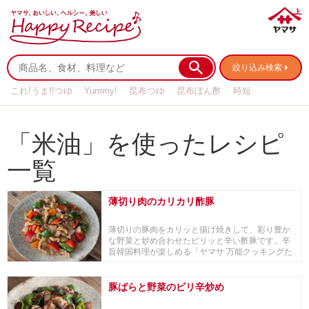
絞り込み検索
これ!うま!!つゆ
Yummy!
昆布つゆ
昆布ぽん酢
時短
リメイク
作り置き
基本の
「米油」を使ったレシピ
一覧
薄切り肉のカリカリ酢豚
薄切りの豚肉をカリッと揚げ焼きして、彩り豊か
な野菜と炒め合わせたピリッと辛い酢豚です。辛
旨韓国料理が楽しめる「ヤマサ 万能クッキングた
れ Yu...
豚ばらと野菜のピリ辛炒め