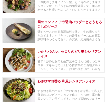
「豚肉のうま味イノシン酸」と「昆布のうま味グ
ルタミン酸」の「うま味の相乗効果」で、組み合
わせると料理のたのしさ・おいしさがますますア
ップする『...
筍のコンフィ アラ醤油パウダーととうもろ
こしのソース
醤油ベースの自家製調味料を使い、旬の素材を引
き立てます。※「ヤマサの醤油をベースに自家製
調味料をつくっておく」の実践・応用編のような
レシピにな...
いかとバジル、セロリのピリ辛シシリアン
ライス
甘辛く炒めたお肉と生野菜をごはんに盛りつけマ
ヨネーズをかけて仕上げる佐賀県のご当地グルメ
「シシリアンライス」。お肉の代わりに、いかを
バジルやセ...
わさびマヨ香る 和風シシリアンライス
すき焼き風の牛肉×「ヤマサ おまかせ酢」で和えた
野菜のコンビネーションで作る、さっぱり系の和
風シシリアンライスです。わさび風味のマヨネー
ズがア...