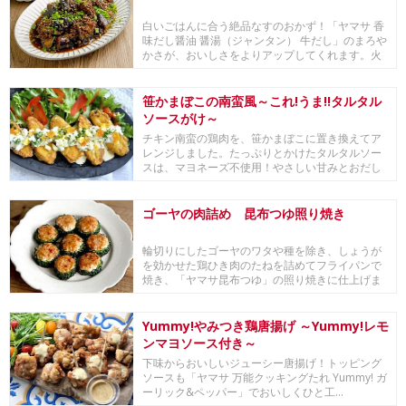
白いごはんに合う絶品なすのおかず！「ヤマサ 香
味だし醤油 醤湯（ジャンタン） 牛だし」のまろや
かさが、おいしさをよりアップしてくれます。火
加減...
笹かまぼこの南蛮風～これ!うま!!タルタル
ソースがけ～
チキン南蛮の鶏肉を、笹かまぼこに置き換えてア
レンジしました。たっぷりとかけたタルタルソー
スは、マヨネーズ不使用！やさしい甘みとおだし
が効いた「...
ゴーヤの肉詰め 昆布つゆ照り焼き
輪切りにしたゴーヤのワタや種を除き、しょうが
を効かせた鶏ひき肉のたねを詰めてフライパンで
焼き、「ヤマサ昆布つゆ」の照り焼きに仕上げま
した。穴か...
Yummy!やみつき鶏唐揚げ ～Yummy!レモ
ンマヨソース付き～
下味からおいしいジューシー唐揚げ！トッピング
ソースも「ヤマサ 万能クッキングたれ Yummy! ガ
ーリック&ペッパー」でおいしくひと工...