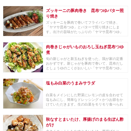
ズッキーニの豚肉巻き 昆布つゆバター照
り焼き
ズッキーニを豚肉で巻いてフライパンで焼き、
「ヤマサ昆布つゆ」とバターで照り焼きにしま
す。出汁の旨味がたっぷりの「ヤマサ昆布つゆ」
で、淡白なズッ...
肉巻きじゃがいものおろし玉ねぎ昆布つゆ
煮
旬の新じゃがと新玉ねぎを使った、我が家の定番
おかずです。新じゃがを豚肉で巻いて、昆布だし
としょうゆのこくがおいしい「ヤマサ昆布つゆ」
と、すりお...
塩もみ白菜のうまみサラダ
白菜をメインにした野菜にレモンの皮を合わせて
塩もみにし、簡単なドレッシング＋かつお節をか
けていただきます。生の白菜をモリモリ食べられ
る一品です。
秋なすとまいたけ、厚揚げのまる生ぽん酢
がけ