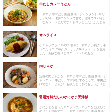
牛だしカレーうどん
「ヤマサ 香味だし醤油 醤湯（ジャンタン） 牛だ
し」×カレー粉×コンソメで作る、濃厚でスパイシ
ーなカレーうどんです！トロッとした汁がたまら
なく...
オムライス
ケチャップライスの味付けに「ヤマサ 万能クッキ
ングたれ Yummy! ガーリック&ペッパー」を使用
した、芳醇な香りとコク、パンチのある...
肉じゃが
定番の肉じゃがを「ヤマサ 香味だし醤油 醤湯（ジ
ャンタン） 牛だし」で味付けすることで、牛肉だ
けでなく、じゃがいもやたまねぎにもしっかりと
牛だ...
醤湯海鮮だしのかにかま天津飯
かにかまを使ったスクランブルエッグをごはんに
のせた天津飯です。「ヤマサ 香味だし醤油 醤湯