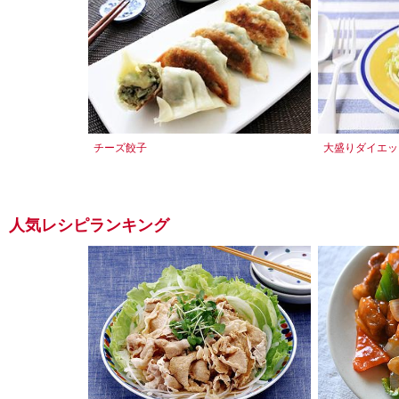
チーズ餃子
大盛りダイエッ
人気レシピランキング