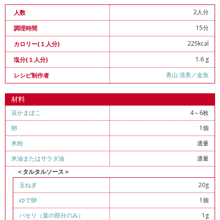
2人分
人数
15分
調理時間
225kcal
カロリー(１人分)
1.6 g
塩分(１人分)
青山 清美／金魚
レシピ制作者
材料
笹かまぼこ
4～6枚
卵
1個
米粉
適量
米油
または
サラダ油
適量
＜タルタルソース＞
玉ねぎ
20g
ゆで卵
1個
パセリ（葉の部分のみ）
1g