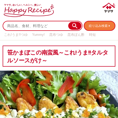
絞り込み検索
これ!うま!!つゆ
Yummy!
昆布つゆ
昆布ぽん酢
時短
リメイク
作り置き
基本の
笹かまぼこの南蛮風～これ!うま!!タルタ
ルソースがけ～