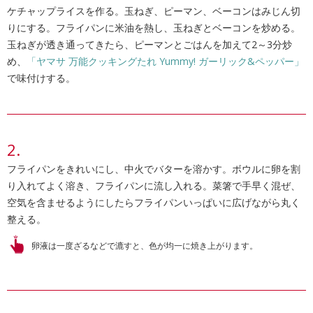
ケチャップライスを作る。玉ねぎ、ピーマン、ベーコンはみじん切
りにする。フライパンに米油を熱し、玉ねぎとベーコンを炒める。
玉ねぎが透き通ってきたら、ピーマンとごはんを加えて2～3分炒
め、
「ヤマサ 万能クッキングたれ Yummy! ガーリック&ペッパー」
で味付けする。
フライパンをきれいにし、中火でバターを溶かす。ボウルに卵を割
り入れてよく溶き、フライパンに流し入れる。菜箸で手早く混ぜ、
空気を含ませるようにしたらフライパンいっぱいに広げながら丸く
整える。
卵液は一度ざるなどで漉すと、色が均一に焼き上がります。