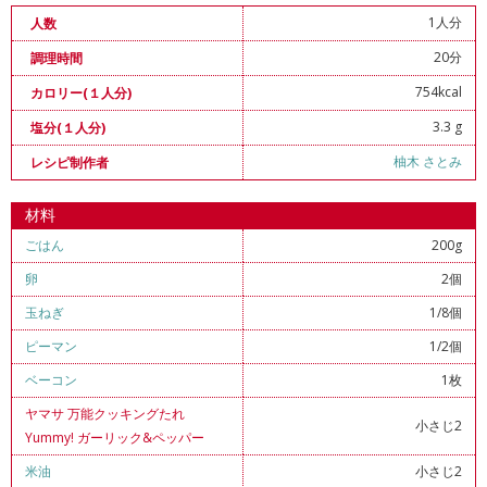
1人分
人数
20分
調理時間
754kcal
カロリー(１人分)
3.3 g
塩分(１人分)
柚木 さとみ
レシピ制作者
材料
ごはん
200g
卵
2個
玉ねぎ
1/8個
ピーマン
1/2個
ベーコン
1枚
ヤマサ 万能クッキングたれ
小さじ2
Yummy! ガーリック&ペッパー
米油
小さじ2