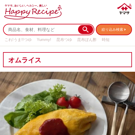
絞り込み検索
これ!うま!!つゆ
Yummy!
昆布つゆ
昆布ぽん酢
時短
リメイク
作り置き
基本の
オムライス