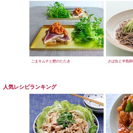
ごまキムチと鰹のたたき
さば缶と半熟卵
人気レシピランキング