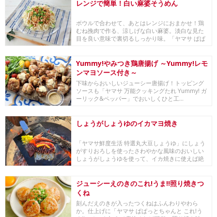
レンジで簡単！白い麻婆そうめん
ボウルで合わせて、あとはレンジにおまかせ！鶏
むね挽肉で作る、涼しげな白い麻婆。淡白な見た
目を良い意味で裏切るしっかり味。「ヤマサ ぱぱ
っとちゃ...
Yummy!やみつき鶏唐揚げ ～Yummy!レモ
ンマヨソース付き～
下味からおいしいジューシー唐揚げ！トッピング
ソースも「ヤマサ 万能クッキングたれ Yummy! ガ
ーリック&ペッパー」でおいしくひと工...
しょうがしょうゆのイカマヨ焼き
「ヤマサ鮮度生活 特選丸大豆しょうゆ」にしょう
がすりおろしを使ったさわやかな風味のおいしい
しょうがしょうゆを使って、イカ焼きに使えば絶
品鉄板焼...
ジューシーえのきのこれ!うま!!照り焼きつ
くね
刻んだえのきが入ったつくねはふんわりやわら
か。仕上げに「ヤマサ ぱぱっとちゃんと これ!う