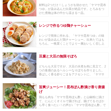
材料は2つだけ！しょうがを効かせた「ヤマサ昆布
つゆ」が染み込んだ白菜が絶品です。とろみをつ
けた煮物は体の中から温まる一品。
レンジで作るつゆ鶏チャーシュー
レンジで簡単に作れる、「ヤマサ昆布つゆ」の味
わいが染み込んだ鶏チャーシュー。出来たてはも
ちろん、一晩置くことでより一層おいしく召し上
がれます。
豆腐と大豆の無限そぼろ
どちらも大豆ですが、大豆の水煮を肉に見立て、2
つの食感のあるヘルシーなそぼろを作りました。
香ばしく香る炒りごまをアクセントに、「ヤマサ
ぱぱっ...
旨爽ジューシー！昆布ぽん酢漬け香り唐揚
げ
鶏もも肉を「ヤマサ昆布ぽん酢」と山椒粉に漬け
て、にんにくオイルで揚げれば、揚げてるそばか
ら早く食べたい！の声が♪「ヤマサ昆布ぽん酢」で
コク旨！...