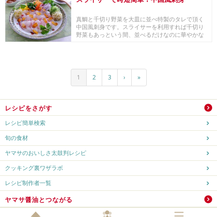
真鯛と千切り野菜を大皿に並べ特製のタレで頂く
中国風刺身です。スライサーを利用すれば千切り
野菜もあっという間、並べるだけなのに華やかな
見栄えでお...
1
2
3
›
»
レシピをさがす
レシピ簡単検索
旬の食材
ヤマサのおいしさ太鼓判レシピ
クッキング裏ワザラボ
レシピ制作者一覧
ヤマサ醤油とつながる