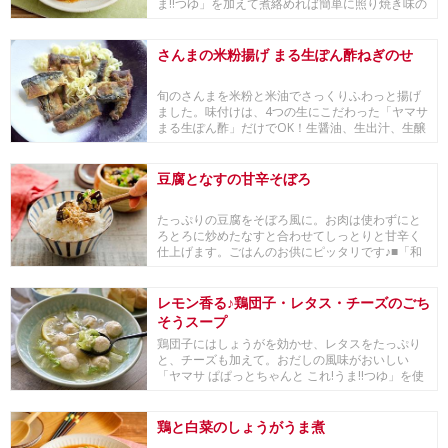
ま!!つゆ」を加えて煮絡めれば簡単に照り焼き味の
でき...
さんまの米粉揚げ まる生ぽん酢ねぎのせ
旬のさんまを米粉と米油でさっくりふわっと揚げ
ました。味付けは、4つの生にこだわった「ヤマサ
まる生ぽん酢」だけでOK！生醤油、生出汁、生醸
造酢...
豆腐となすの甘辛そぼろ
たっぷりの豆腐をそぼろ風に。お肉は使わずにと
ろとろに炒めたなすと合わせてしっとりと甘辛く
仕上げます。ごはんのお供にピッタリです♪■「和
の食材 ...
レモン香る♪鶏団子・レタス・チーズのごち
そうスープ
鶏団子にはしょうがを効かせ、レタスをたっぷり
と、チーズも加えて。おだしの風味がおいしい
「ヤマサ ぱぱっとちゃんと これ!うま!!つゆ」を使
った...
鶏と白菜のしょうがうま煮