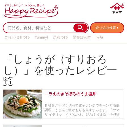
絞り込み検索
これ!うま!!つゆ
Yummy!
昆布つゆ
昆布ぽん酢
時短
リメイク
作り置き
基本の
「しょうが（すりおろ
し）」を使ったレシピ一
覧
ニラえのきそぼろのうま塩丼
具材をざくざく切って電子レンジでチーンと簡単
調理。うま塩ご飯がもりもりすすみます。「ヤマ
サ イチオシ！うどんたれ 絶品！うま塩」を使え
ば、鶏、...