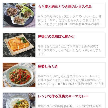
もち麦と納豆とひき肉のレタス包み
白米の代わりにもち麦とレタスでヘルシーに。味
付けは「ヤマサ ぱぱっとちゃんと これ!うま!!つ
ゆ」におまかせ簡単♪■「和の食材 × 世界の料理...
厚揚げの昆布ぽん酢かけ
厚揚げをただ焼くだけで簡単おつまみの完成で
す！大根おろしとかつおぶしをたっぷりかけまし
ょう。
麻婆しらたき
春雨の代わりにしらたきで作るヘルシーレシピ。
野菜やきのこをたっぷりと加えた満足感の高い主
役おかずです。■「和の食材 × 世界の料理」や「世
界の...
レンジで作る豆腐のキーマカレー
耐熱ボウルに材料をあわせ、レンジにおまかせの