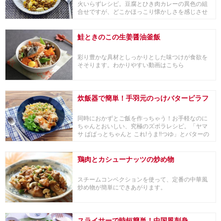
火いらずレシピ。豆腐とひき肉カレーの異色の組
合せですが、どこかほっこり懐かしさを感じさせ
る味わい。...
鮭ときのこの生姜醤油釜飯
彩り豊かな具材としっかりとした味つけが食欲を
そそります。わかりやすい動画はこちら
炊飯器で簡単！手羽元のっけバターピラフ
同時におかずとご飯を作っちゃう！お手軽なのに
ちゃんとおいしい、究極のズボラレシピ。「ヤマ
サ ぱぱっとちゃんと これ!うま!!つゆ」とバターの
コ...
鶏肉とカシューナッツの炒め物
スチームコンベクションを使って、定番の中華風
炒め物が簡単にできあがります。
スライサーで時短簡単！中国風刺身